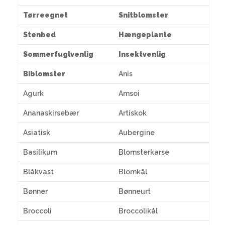
Tørreegnet
Snitblomster
Stenbed
Hængeplante
Sommerfuglvenlig
Insektvenlig
Biblomster
Anis
Agurk
Amsoi
Ananaskirsebær
Artiskok
Asiatisk
Aubergine
Basilikum
Blomsterkarse
Blåkvast
Blomkål
Bønner
Bønneurt
Broccoli
Broccolikål