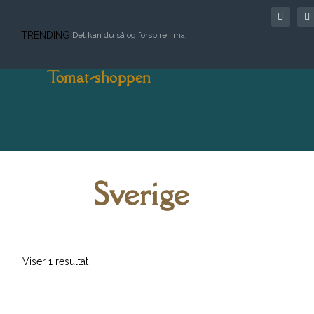
TRENDING:
Det kan du så og forspire i maj
Tomat-shoppen
Sverige
Viser 1 resultat