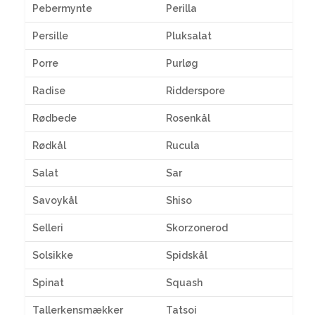
Pebermynte
Perilla
Persille
Pluksalat
Porre
Purløg
Radise
Ridderspore
Rødbede
Rosenkål
Rødkål
Rucula
Salat
Sar
Savoykål
Shiso
Selleri
Skorzonerod
Solsikke
Spidskål
Spinat
Squash
Tallerkensmækker
Tatsoi