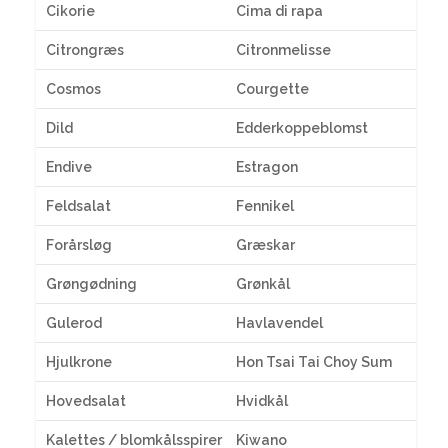
Cikorie
Cima di rapa
Citrongræs
Citronmelisse
Cosmos
Courgette
Dild
Edderkoppeblomst
Endive
Estragon
Feldsalat
Fennikel
Forårsløg
Græskar
Grøngødning
Grønkål
Gulerod
Havlavendel
Hjulkrone
Hon Tsai Tai Choy Sum
Hovedsalat
Hvidkål
Kalettes / blomkålsspirer
Kiwano