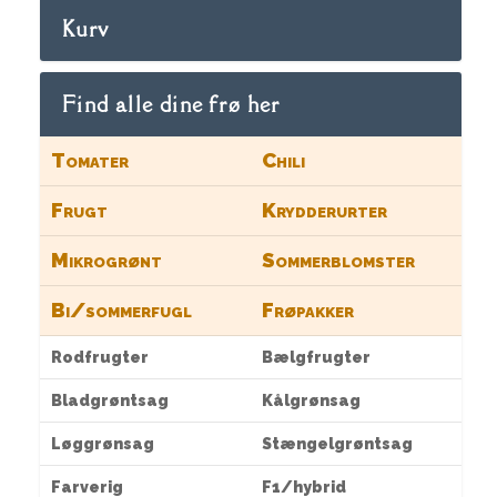
Kurv
Find alle dine frø her
Tomater
Chili
Frugt
Krydderurter
Mikrogrønt
Sommerblomster
Bi/sommerfugl
Frøpakker
Rodfrugter
Bælgfrugter
Bladgrøntsag
Kålgrønsag
Løggrønsag
Stængelgrøntsag
Farverig
F1/hybrid