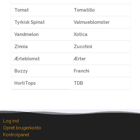
Tomat
Tomatillo
Tyrkisk Spinat
Valmueblomster
Vandmelon
Xotica
Zinnia
Zucchini
Ærteblomst
Ærter
Buzzy
Franchi
HortiTops
TDB
Log ind
Opret brugerkonto
Kontrolpanel