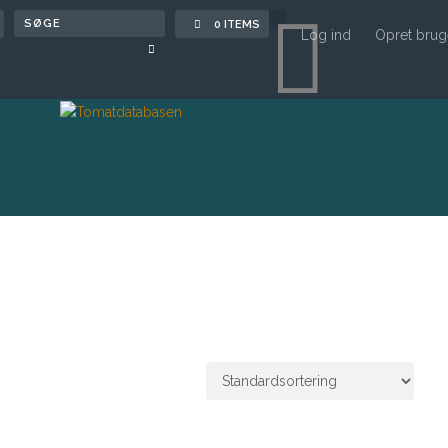

0 ITEMS
Log ind
Opret brug