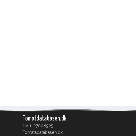
Tomatdatabasen.dk
CVR: 27008925
Tomatadatabasen.dk