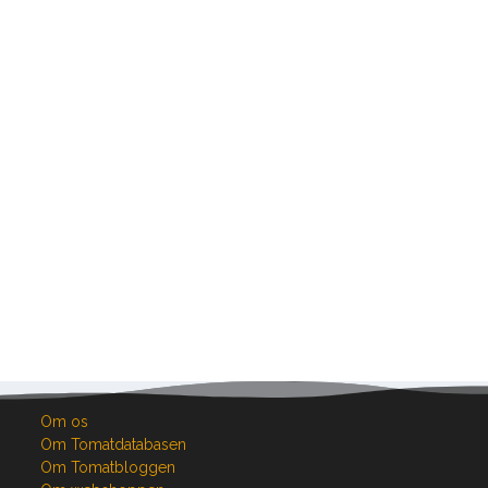
Om os
Om Tomatdatabasen
Om Tomatbloggen