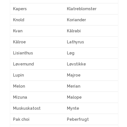
Kapers
Klatreblomster
Knold
Koriander
Kvan
Kålrabi
Kålroe
Lathyrus
Lisianthus
Løg
Løvemund
Løvstikke
Lupin
Majroe
Melon
Merian
Mizuna
Malope
Muskuskatost
Mynte
Pak choi
Peberfrugt