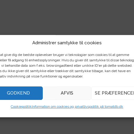
Administrer samtykke til cookies
 at give dig de bedste oplevelser bruger vi teknologier som cookies til at gemme
eller få adgang til enhedsoplysninger. Hvis du giver dit samtykke til disse teknolog
 vi behandle data som f.eks. browsingadfærd eller unikke ID'er på dette websted.
s du ikke giver dit samtykke eller trækker dit samtykke tilbage, kan det have en
ativ indvirkning på visse funktioner og egenskaber.
GODKEND
AFVIS
SE PRÆFERENCE
Cookiepolitik
Information om cookies og privatlivspolitik på tomatdb.dk