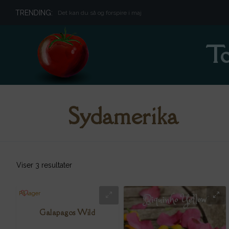
TRENDING:
Det kan du så og forspire i maj
To
Sydamerika
Viser 3 resultater
På lager
Galapagos Wild