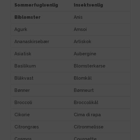
Sommerfuglvenlig
Insektvenlig
Biblomster
Anis
Agurk
Amsoi
Ananaskirsebær
Artiskok
Asiatisk
Aubergine
Basilikum
Blomsterkarse
Blåkvast
Blomkål
Bønner
Bønneurt
Broccoli
Broccolikål
Cikorie
Cima di rapa
Citrongræs
Citronmelisse
Cosmos
Courgette