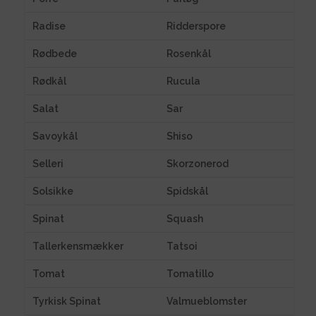
Radise
Ridderspore
Rødbede
Rosenkål
Rødkål
Rucula
Salat
Sar
Savoykål
Shiso
Selleri
Skorzonerod
Solsikke
Spidskål
Spinat
Squash
Tallerkensmækker
Tatsoi
Tomat
Tomatillo
Tyrkisk Spinat
Valmueblomster