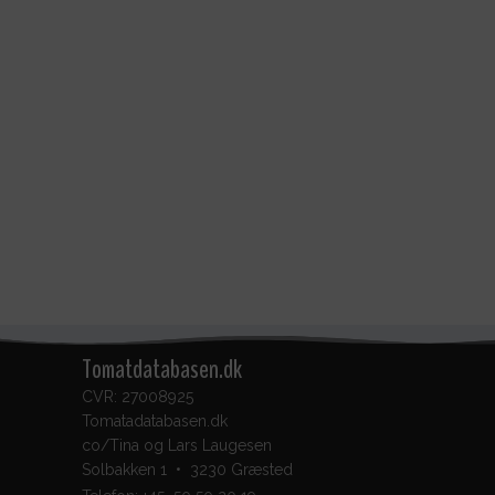
Tomatdatabasen.dk
CVR: 27008925
Tomatadatabasen.dk
co/Tina og Lars Laugesen
Solbakken 1 • 3230 Græsted