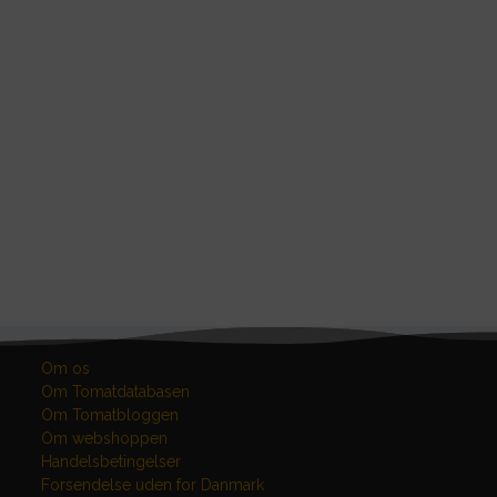
Om os
Om Tomatdatabasen
Om Tomatbloggen
Om webshoppen
Handelsbetingelser
Forsendelse uden for Danmark