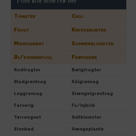
Find alle dine frø her
Tomater
Chili
Frugt
Krydderurter
Mikrogrønt
Sommerblomster
Bi/sommerfugl
Frøpakker
Rodfrugter
Bælgfrugter
Bladgrøntsag
Kålgrønsag
Løggrønsag
Stængelgrøntsag
Farverig
F1/hybrid
Tørreegnet
Snitblomster
Stenbed
Hængeplante