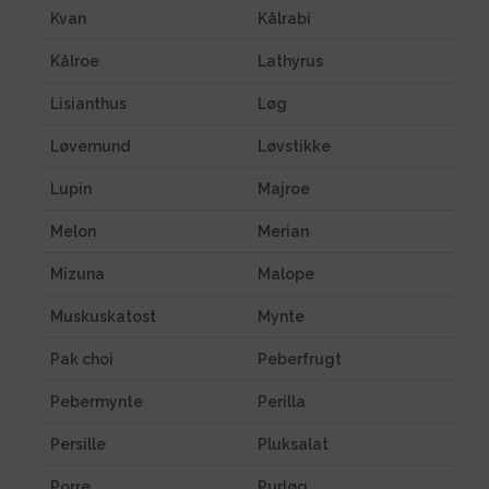
Kvan
Kålrabi
Kålroe
Lathyrus
Lisianthus
Løg
Løvemund
Løvstikke
Lupin
Majroe
Melon
Merian
Mizuna
Malope
Muskuskatost
Mynte
Pak choi
Peberfrugt
Pebermynte
Perilla
Persille
Pluksalat
Porre
Purløg