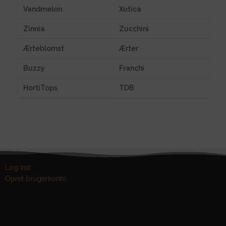
Vandmelon
Xotica
Zinnia
Zucchini
Ærteblomst
Ærter
Buzzy
Franchi
HortiTops
TDB
Log ind
Opret brugerkonto