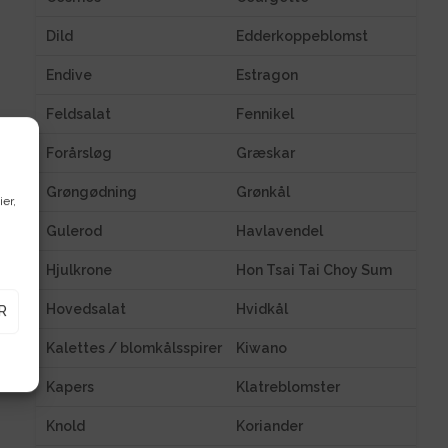
Dild
Edderkoppeblomst
Endive
Estragon
Feldsalat
Fennikel
Forårsløg
Græskar
Grøngødning
Grønkål
ier,
Gulerod
Havlavendel
Hjulkrone
Hon Tsai Tai Choy Sum
Hovedsalat
Hvidkål
R
Kalettes / blomkålsspirer
Kiwano
Kapers
Klatreblomster
Knold
Koriander