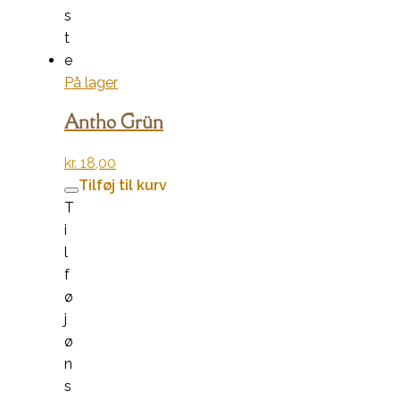
s
t
e
På lager
Antho Grün
kr.
18,00
Tilføj til kurv
T
i
l
f
ø
j
ø
n
s