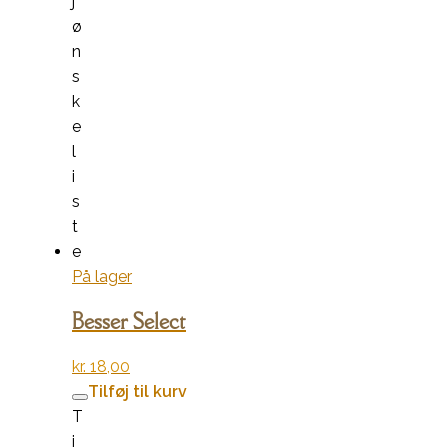
j
ø
n
s
k
e
l
i
s
t
e
På lager
Besser Select
kr.
18,00
Tilføj til kurv
T
i