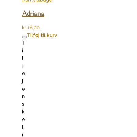
Adriana
kr.
18,00
Tilføj til kurv
T
i
l
f
ø
j
ø
n
s
k
e
l
i