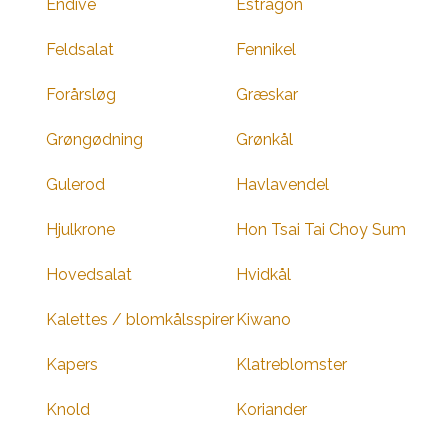
Endive
Estragon
Feldsalat
Fennikel
Forårsløg
Græskar
Grøngødning
Grønkål
Gulerod
Havlavendel
Hjulkrone
Hon Tsai Tai Choy Sum
Hovedsalat
Hvidkål
Kalettes / blomkålsspirer
Kiwano
Kapers
Klatreblomster
Knold
Koriander