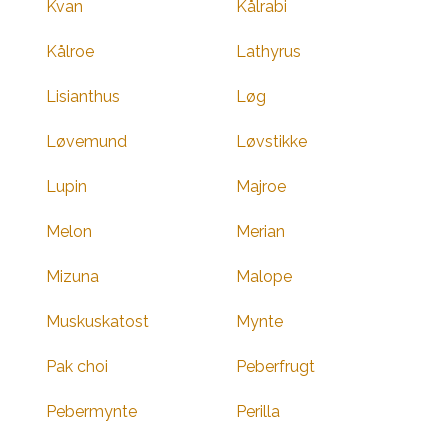
Kvan
Kålrabi
Kålroe
Lathyrus
Lisianthus
Løg
Løvemund
Løvstikke
Lupin
Majroe
Melon
Merian
Mizuna
Malope
Muskuskatost
Mynte
Pak choi
Peberfrugt
Pebermynte
Perilla