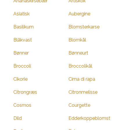
Ananaskirsebær
Artiskok
Asiatisk
Aubergine
Basilikum
Blomsterkarse
Blåkvast
Blomkål
Bønner
Bønneurt
Broccoli
Broccolikål
Cikorie
Cima di rapa
Citrongræs
Citronmelisse
Cosmos
Courgette
Dild
Edderkoppeblomst