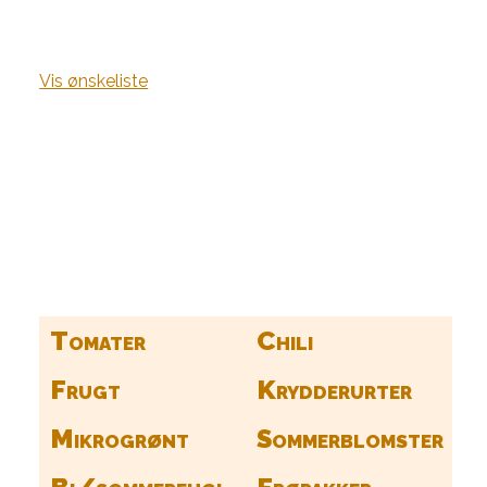
Vis ønskeliste
Kurv
Find alle dine frø her
Tomater
Chili
Frugt
Krydderurter
Mikrogrønt
Sommerblomster