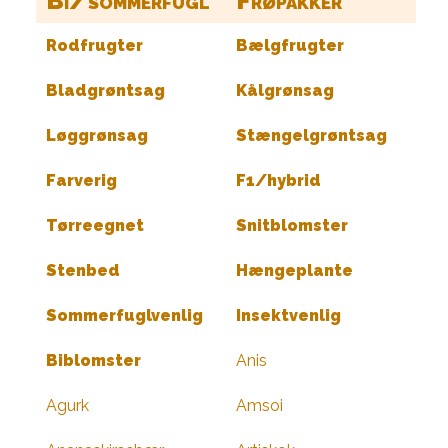
Bi/sommerfugl
Frøpakker
Rodfrugter
Bælgfrugter
Bladgrøntsag
Kålgrønsag
Løggrønsag
Stængelgrøntsag
Farverig
F1/hybrid
Tørreegnet
Snitblomster
Stenbed
Hængeplante
Sommerfuglvenlig
Insektvenlig
Biblomster
Anis
Agurk
Amsoi