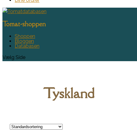
Dine ordrer
Tomat-shoppen
Shoppen
Bloggen
Databasen
Vælg Side
Tyskland