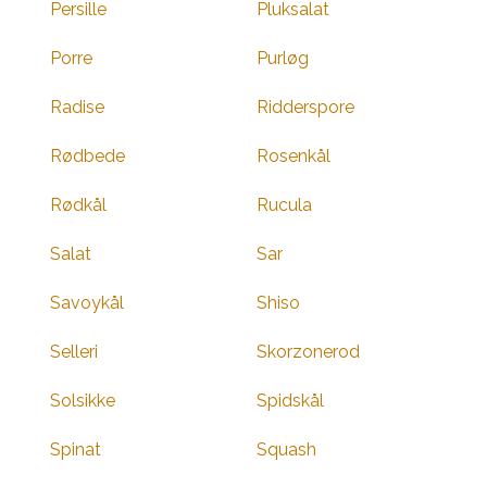
Persille
Pluksalat
Porre
Purløg
Radise
Ridderspore
Rødbede
Rosenkål
Rødkål
Rucula
Salat
Sar
Savoykål
Shiso
Selleri
Skorzonerod
Solsikke
Spidskål
Spinat
Squash