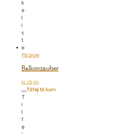
k
e
l
i
s
t
e
På lager
Balkonzauber
kr.
18,00
Tilføj til kurv
T
i
l
f
ø