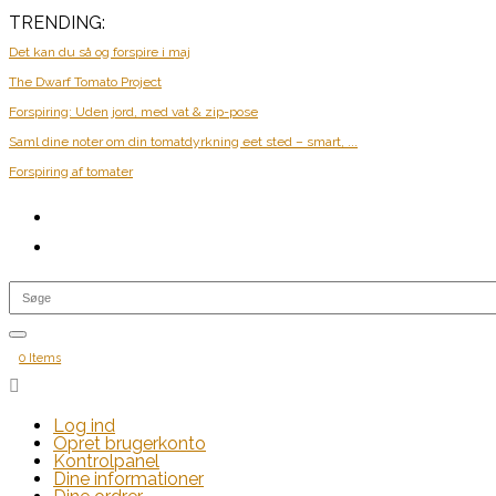
TRENDING:
Det kan du så og forspire i maj
The Dwarf Tomato Project
Forspiring: Uden jord, med vat & zip-pose
Saml dine noter om din tomatdyrkning eet sted – smart, ...
Forspiring af tomater
0 Items

Log ind
Opret brugerkonto
Kontrolpanel
Dine informationer