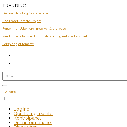
TRENDING:
Det kan du så og forspire i maj
The Dwarf Tomato Project
Forspiring: Uden jord, med vat & zip-pose
Saml dine noter om din tomatdyrkning eet sted – smart, ...
Forspiring af tomater
0 Items

Log ind
Opret brugerkonto
Kontrolpanel
Dine informationer