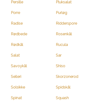
Persille
Pluksalat
Porre
Purløg
Radise
Ridderspore
Rødbede
Rosenkål
Rødkål
Rucula
Salat
Sar
Savoykål
Shiso
Selleri
Skorzonerod
Solsikke
Spidskål
Spinat
Squash