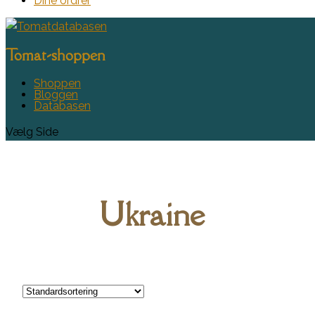
Dine ordrer
Tomat-shoppen
Shoppen
Bloggen
Databasen
Vælg Side
Ukraine