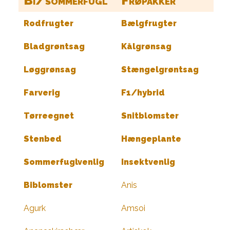
Bi/sommerfugl
Frøpakker
Rodfrugter
Bælgfrugter
Bladgrøntsag
Kålgrønsag
Løggrønsag
Stængelgrøntsag
Farverig
F1/hybrid
Tørreegnet
Snitblomster
Stenbed
Hængeplante
Sommerfuglvenlig
Insektvenlig
Biblomster
Anis
Agurk
Amsoi