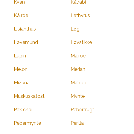
Kvan
Kålrabi
Kålroe
Lathyrus
Lisianthus
Løg
Løvemund
Løvstikke
Lupin
Majroe
Melon
Merian
Mizuna
Malope
Muskuskatost
Mynte
Pak choi
Peberfrugt
Pebermynte
Perilla