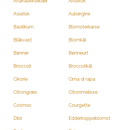
Ananaskirsebær
Artiskok
Asiatisk
Aubergine
Basilikum
Blomsterkarse
Blåkvast
Blomkål
Bønner
Bønneurt
Broccoli
Broccolikål
Cikorie
Cima di rapa
Citrongræs
Citronmelisse
Cosmos
Courgette
Dild
Edderkoppeblomst