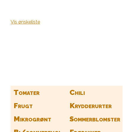
Vis ønskeliste
Kurv
Find alle dine frø her
Tomater
Chili
Frugt
Krydderurter
Mikrogrønt
Sommerblomster