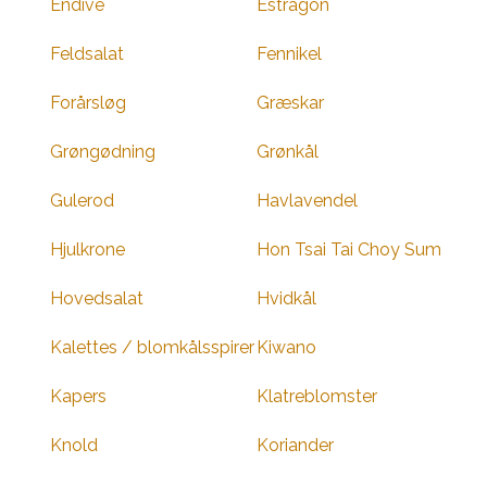
Endive
Estragon
Feldsalat
Fennikel
Forårsløg
Græskar
Grøngødning
Grønkål
Gulerod
Havlavendel
Hjulkrone
Hon Tsai Tai Choy Sum
Hovedsalat
Hvidkål
Kalettes / blomkålsspirer
Kiwano
Kapers
Klatreblomster
Knold
Koriander