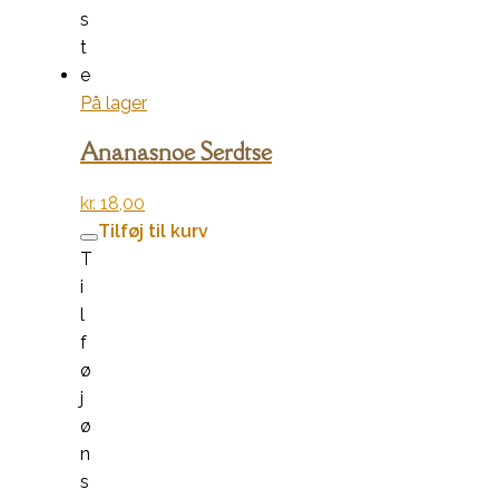
s
t
e
På lager
Ananasnoe Serdtse
kr.
18,00
Tilføj til kurv
T
i
l
f
ø
j
ø
n
s