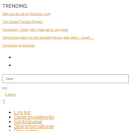
TRENDING:
Det kan du så og forspire i maj
The Dwarf Tomato Project
Forspiring: Uden jord, med vat & zip-pose
Saml dine noter om din tomatdyrkning eet sted – smart, ...
Forspiring af tomater
0 Items

Log ind
Opret brugerkonto
Kontrolpanel
Dine informationer