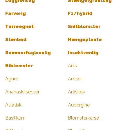
Løggrønsag
Stængelgrøntsag
Farverig
F1/hybrid
Tørreegnet
Snitblomster
Stenbed
Hængeplante
Sommerfuglvenlig
Insektvenlig
Biblomster
Anis
Agurk
Amsoi
Ananaskirsebær
Artiskok
Asiatisk
Aubergine
Basilikum
Blomsterkarse