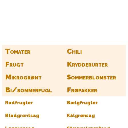
Kurv
Find alle dine frø her
Tomater
Chili
Frugt
Krydderurter
Mikrogrønt
Sommerblomster
Bi/sommerfugl
Frøpakker
Rodfrugter
Bælgfrugter
Bladgrøntsag
Kålgrønsag