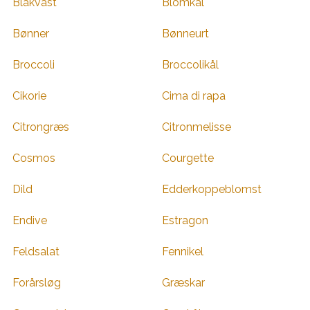
Blåkvast
Blomkål
Bønner
Bønneurt
Broccoli
Broccolikål
Cikorie
Cima di rapa
Citrongræs
Citronmelisse
Cosmos
Courgette
Dild
Edderkoppeblomst
Endive
Estragon
Feldsalat
Fennikel
Forårsløg
Græskar