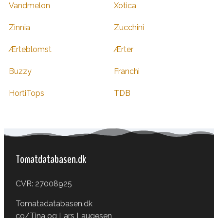
Vandmelon
Xotica
Zinnia
Zucchini
Ærteblomst
Ærter
Buzzy
Franchi
HortiTops
TDB
Tomatdatabasen.dk
CVR: 27008925
Tomatadatabasen.dk
co/Tina og Lars Laugesen