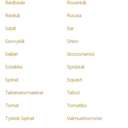
Rødbede
Rosenkål
Rødkål
Rucula
Salat
Sar
Savoykål
Shiso
Selleri
Skorzonerod
Solsikke
Spidskål
Spinat
Squash
Tallerkensmækker
Tatsoi
Tomat
Tomatillo
Tyrkisk Spinat
Valmueblomster