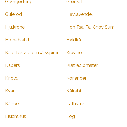
Grøngødning
Grønkål
Gulerod
Havlavendel
Hjulkrone
Hon Tsai Tai Choy Sum
Hovedsalat
Hvidkål
Kalettes / blomkålsspirer
Kiwano
Kapers
Klatreblomster
Knold
Koriander
Kvan
Kålrabi
Kålroe
Lathyrus
Lisianthus
Løg