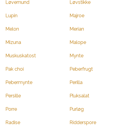
Løvemund
Løvstikke
Lupin
Majroe
Melon
Merian
Mizuna
Malope
Muskuskatost
Mynte
Pak choi
Peberfrugt
Pebermynte
Perilla
Persille
Pluksalat
Porre
Purløg
Radise
Ridderspore