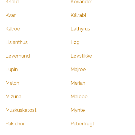
Knold
Koriander
Kvan
Kålrabi
Kålroe
Lathyrus
Lisianthus
Løg
Løvemund
Løvstikke
Lupin
Majroe
Melon
Merian
Mizuna
Malope
Muskuskatost
Mynte
Pak choi
Peberfrugt