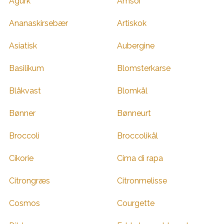
Agurk
Amsoi
Ananaskirsebær
Artiskok
Asiatisk
Aubergine
Basilikum
Blomsterkarse
Blåkvast
Blomkål
Bønner
Bønneurt
Broccoli
Broccolikål
Cikorie
Cima di rapa
Citrongræs
Citronmelisse
Cosmos
Courgette