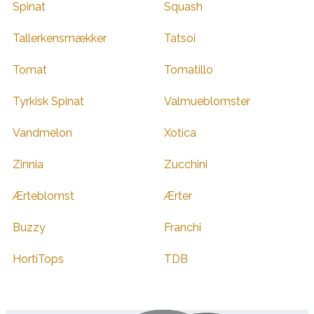
Spinat
Squash
Tallerkensmækker
Tatsoi
Tomat
Tomatillo
Tyrkisk Spinat
Valmueblomster
Vandmelon
Xotica
Zinnia
Zucchini
Ærteblomst
Ærter
Buzzy
Franchi
HortiTops
TDB