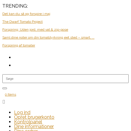
TRENDING:
Det kan du så og forspire i maj
The Dwarf Tomato Project
Forspiring: Uden jord, med vat & zip-pose
Saml dine noter om din tomatdyrkning eet sted – smart, ...
Forspiring af tomater
0 Items

Log ind
Opret brugerkonto
Kontrolpanel
Dine informationer