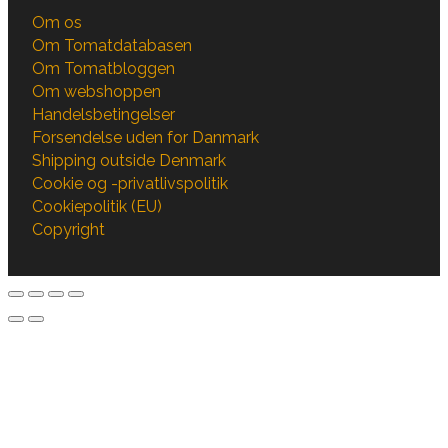
Om os
Om Tomatdatabasen
Om Tomatbloggen
Om webshoppen
Handelsbetingelser
Forsendelse uden for Danmark
Shipping outside Denmark
Cookie og -privatlivspolitik
Cookiepolitik (EU)
Copyright