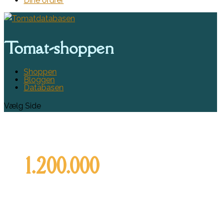
Dine ordrer
Tomat-shoppen
Shoppen
Bloggen
Databasen
Vælg Side
1.200.000