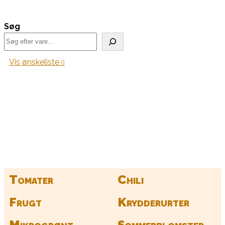
Søg
Vis ønskeliste
Kurv
Find alle dine frø her
Tomater
Chili
Frugt
Krydderurter
Mikrogrønt
Sommerblomster