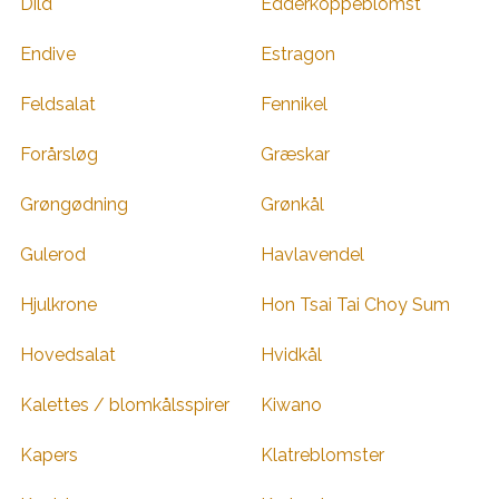
Dild
Edderkoppeblomst
Endive
Estragon
Feldsalat
Fennikel
Forårsløg
Græskar
Grøngødning
Grønkål
Gulerod
Havlavendel
Hjulkrone
Hon Tsai Tai Choy Sum
Hovedsalat
Hvidkål
Kalettes / blomkålsspirer
Kiwano
Kapers
Klatreblomster