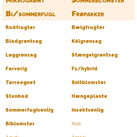
Bi/sommerfugl
Frøpakker
Rodfrugter
Bælgfrugter
Bladgrøntsag
Kålgrønsag
Løggrønsag
Stængelgrøntsag
Farverig
F1/hybrid
Tørreegnet
Snitblomster
Stenbed
Hængeplante
Sommerfuglvenlig
Insektvenlig
Biblomster
Anis