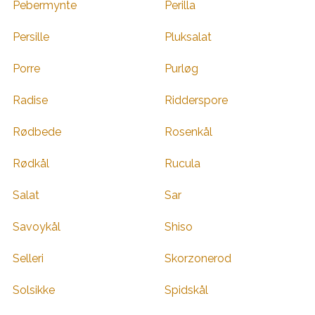
Pebermynte
Perilla
Persille
Pluksalat
Porre
Purløg
Radise
Ridderspore
Rødbede
Rosenkål
Rødkål
Rucula
Salat
Sar
Savoykål
Shiso
Selleri
Skorzonerod
Solsikke
Spidskål