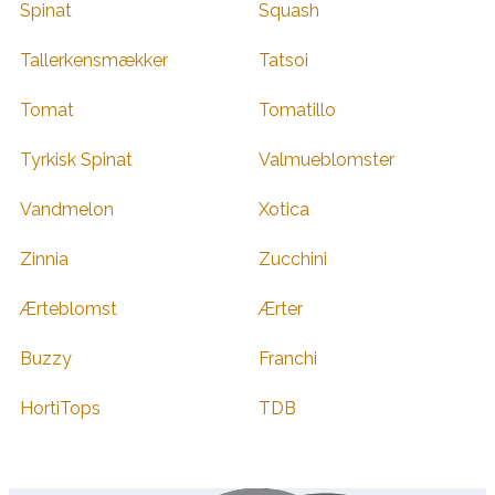
Spinat
Squash
Tallerkensmækker
Tatsoi
Tomat
Tomatillo
Tyrkisk Spinat
Valmueblomster
Vandmelon
Xotica
Zinnia
Zucchini
Ærteblomst
Ærter
Buzzy
Franchi
HortiTops
TDB