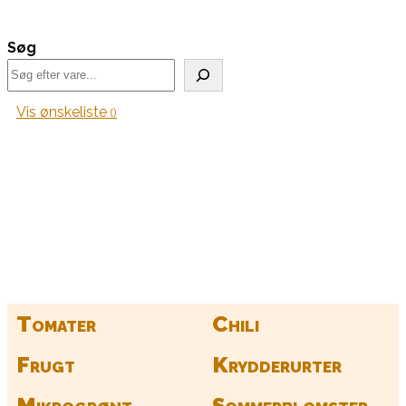
Søg
Vis ønskeliste
Kurv
Find alle dine frø her
Tomater
Chili
Frugt
Krydderurter
Mikrogrønt
Sommerblomster