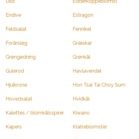
Dild
Edderkoppeblomst
Endive
Estragon
Feldsalat
Fennikel
Forårsløg
Græskar
Grøngødning
Grønkål
Gulerod
Havlavendel
Hjulkrone
Hon Tsai Tai Choy Sum
Hovedsalat
Hvidkål
Kalettes / blomkålsspirer
Kiwano
Kapers
Klatreblomster