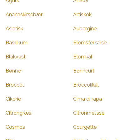
Agurk
Amsoi
Ananaskirsebær
Artiskok
Asiatisk
Aubergine
Basilikum
Blomsterkarse
Blåkvast
Blomkål
Bønner
Bønneurt
Broccoli
Broccolikål
Cikorie
Cima di rapa
Citrongræs
Citronmelisse
Cosmos
Courgette