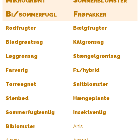
Bi/sommerfugl
Frøpakker
Rodfrugter
Bælgfrugter
Bladgrøntsag
Kålgrønsag
Løggrønsag
Stængelgrøntsag
Farverig
F1/hybrid
Tørreegnet
Snitblomster
Stenbed
Hængeplante
Sommerfuglvenlig
Insektvenlig
Biblomster
Anis