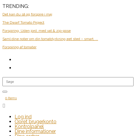
TRENDING:
Det kan du så og forspire i maj
The Dwarf Tomato Project
Forspiring: Uden jord, med vat & zip-pose
Saml dine noter om din tomatdyrkning eet sted – smart, ...
Forspiring af tomater
0 Items

Log ind
Opret brugerkonto
Kontrolpanel
Dine informationer