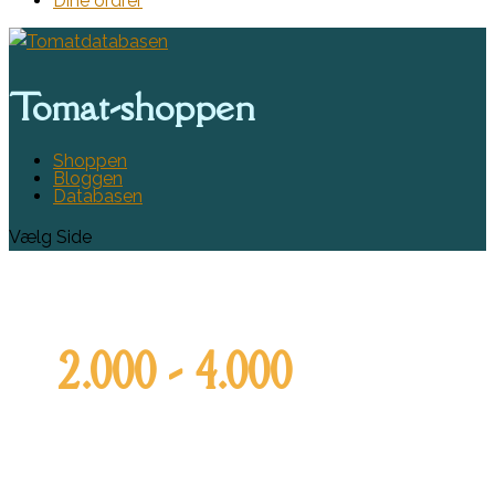
Dine ordrer
Tomat-shoppen
Shoppen
Bloggen
Databasen
Vælg Side
2.000 - 4.000