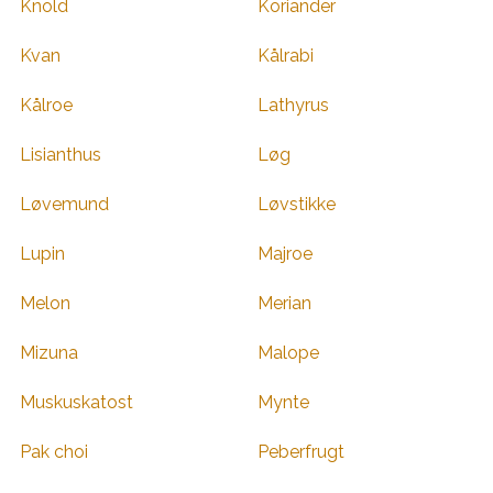
Knold
Koriander
Kvan
Kålrabi
Kålroe
Lathyrus
Lisianthus
Løg
Løvemund
Løvstikke
Lupin
Majroe
Melon
Merian
Mizuna
Malope
Muskuskatost
Mynte
Pak choi
Peberfrugt