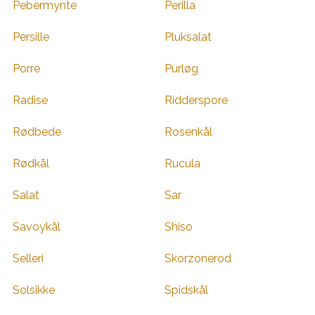
Pebermynte
Perilla
Persille
Pluksalat
Porre
Purløg
Radise
Ridderspore
Rødbede
Rosenkål
Rødkål
Rucula
Salat
Sar
Savoykål
Shiso
Selleri
Skorzonerod
Solsikke
Spidskål