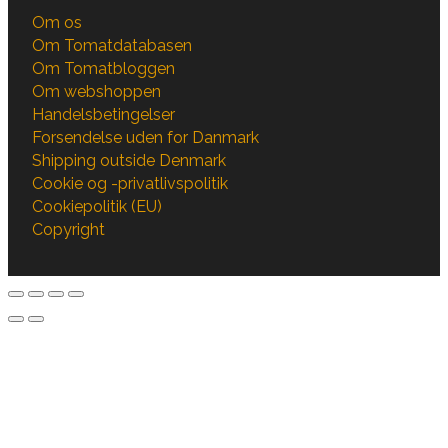
Om os
Om Tomatdatabasen
Om Tomatbloggen
Om webshoppen
Handelsbetingelser
Forsendelse uden for Danmark
Shipping outside Denmark
Cookie og -privatlivspolitik
Cookiepolitik (EU)
Copyright