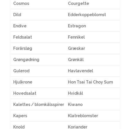
Cosmos
Courgette
Dild
Edderkoppeblomst
Endive
Estragon
Feldsalat
Fennikel
Forårsløg
Græskar
Grøngødning
Grønkål
Gulerod
Havlavendel
Hjulkrone
Hon Tsai Tai Choy Sum
Hovedsalat
Hvidkål
Kalettes / blomkålsspirer
Kiwano
Kapers
Klatreblomster
Knold
Koriander