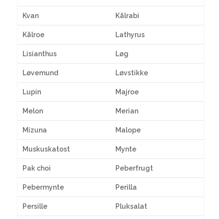
Kvan
Kålrabi
Kålroe
Lathyrus
Lisianthus
Løg
Løvemund
Løvstikke
Lupin
Majroe
Melon
Merian
Mizuna
Malope
Muskuskatost
Mynte
Pak choi
Peberfrugt
Pebermynte
Perilla
Persille
Pluksalat