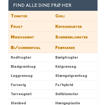
FIND ALLE DINE FRØ HER
Tomater
Chili
Frugt
Krydderurter
Mikrogrønt
Sommerblomster
Bi/sommerfugl
Frøpakker
Rodfrugter
Bælgfrugter
Bladgrøntsag
Kålgrønsag
Løggrønsag
Stængelgrøntsag
Farverig
F1/hybrid
Tørreegnet
Snitblomster
Stenbed
Hængeplante