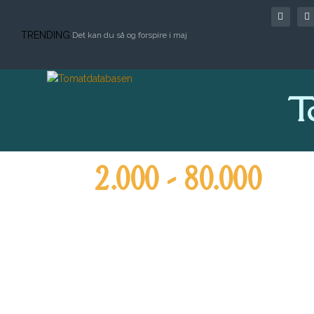
TRENDING:
Det kan du så og forspire i maj
T
2.000 - 80.000