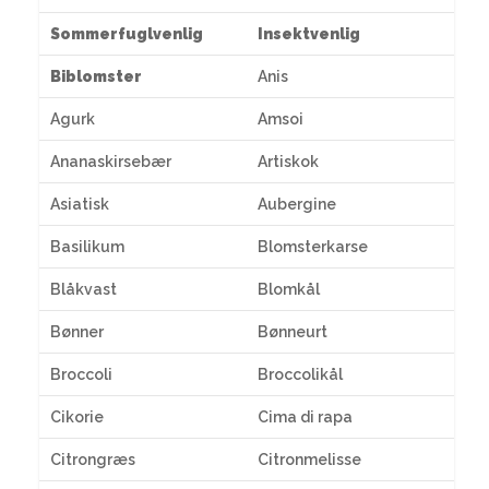
Sommerfuglvenlig
Insektvenlig
Biblomster
Anis
Agurk
Amsoi
Ananaskirsebær
Artiskok
Asiatisk
Aubergine
Basilikum
Blomsterkarse
Blåkvast
Blomkål
Bønner
Bønneurt
Broccoli
Broccolikål
Cikorie
Cima di rapa
Citrongræs
Citronmelisse