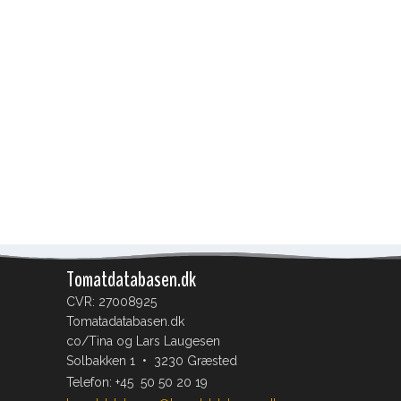
Tomatdatabasen.dk
CVR: 27008925
Tomatadatabasen.dk
co/Tina og Lars Laugesen
Solbakken 1 • 3230 Græsted
Telefon:
+45 50 50 20 19