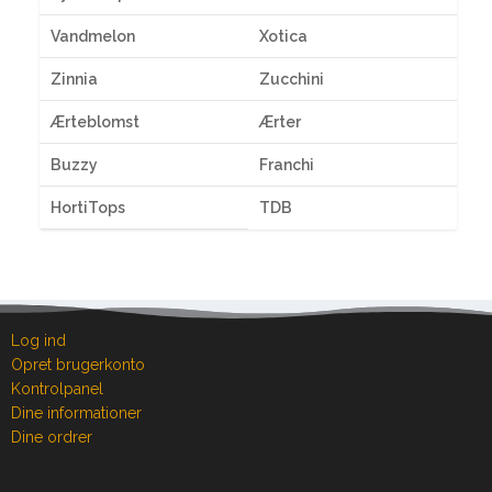
Vandmelon
Xotica
Zinnia
Zucchini
Ærteblomst
Ærter
Buzzy
Franchi
HortiTops
TDB
Log ind
Opret brugerkonto
Kontrolpanel
Dine informationer
Dine ordrer