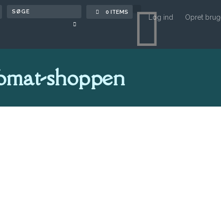

0 ITEMS
Log ind
Opret brug
omat-shoppen