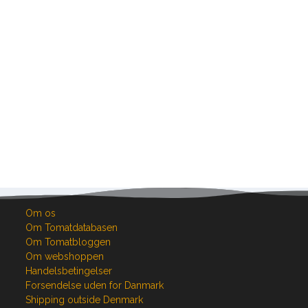
Om os
Om Tomatdatabasen
Om Tomatbloggen
Om webshoppen
Handelsbetingelser
Forsendelse uden for Danmark
Shipping outside Denmark