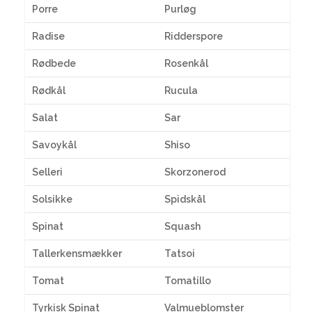
Porre
Purløg
Radise
Ridderspore
Rødbede
Rosenkål
Rødkål
Rucula
Salat
Sar
Savoykål
Shiso
Selleri
Skorzonerod
Solsikke
Spidskål
Spinat
Squash
Tallerkensmækker
Tatsoi
Tomat
Tomatillo
Tyrkisk Spinat
Valmueblomster