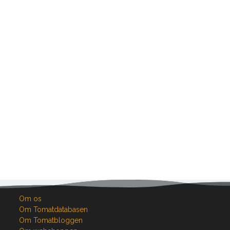
Om os
Om Tomatdatabasen
Om Tomatbloggen