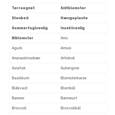
Tørreegnet
Snitblomster
Stenbed
Hængeplante
Sommerfuglvenlig
Insektvenlig
Biblomster
Anis
Agurk
Amsoi
Ananaskirsebær
Artiskok
Asiatisk
Aubergine
Basilikum
Blomsterkarse
Blåkvast
Blomkål
Bønner
Bønneurt
Broccoli
Broccolikål