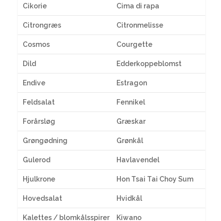
Cikorie
Cima di rapa
Citrongræs
Citronmelisse
Cosmos
Courgette
Dild
Edderkoppeblomst
Endive
Estragon
Feldsalat
Fennikel
Forårsløg
Græskar
Grøngødning
Grønkål
Gulerod
Havlavendel
Hjulkrone
Hon Tsai Tai Choy Sum
Hovedsalat
Hvidkål
Kalettes / blomkålsspirer
Kiwano