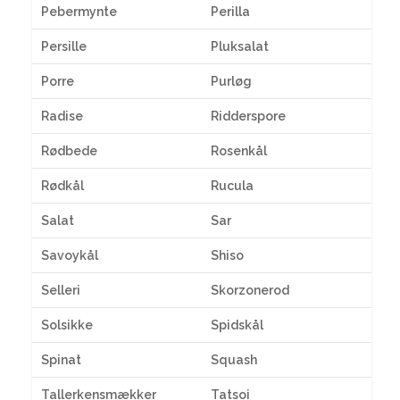
Pebermynte
Perilla
Persille
Pluksalat
Porre
Purløg
Radise
Ridderspore
Rødbede
Rosenkål
Rødkål
Rucula
Salat
Sar
Savoykål
Shiso
Selleri
Skorzonerod
Solsikke
Spidskål
Spinat
Squash
Tallerkensmækker
Tatsoi