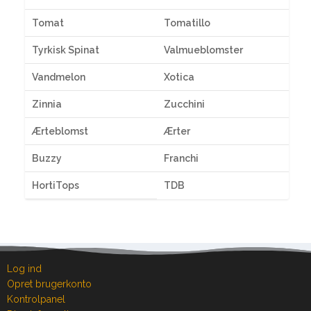
Tomat
Tomatillo
Tyrkisk Spinat
Valmueblomster
Vandmelon
Xotica
Zinnia
Zucchini
Ærteblomst
Ærter
Buzzy
Franchi
HortiTops
TDB
Log ind
Opret brugerkonto
Kontrolpanel