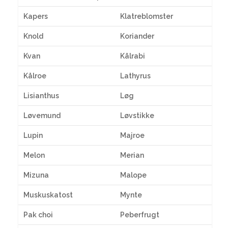
Kapers
Klatreblomster
Knold
Koriander
Kvan
Kålrabi
Kålroe
Lathyrus
Lisianthus
Løg
Løvemund
Løvstikke
Lupin
Majroe
Melon
Merian
Mizuna
Malope
Muskuskatost
Mynte
Pak choi
Peberfrugt