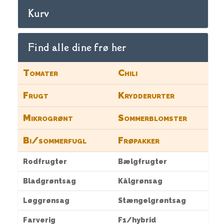
Kurv
Find alle dine frø her
Tomater
Chili
Frugt
Krydderurter
Mikrogrønt
Sommerblomster
Bi/sommerfugl
Frøpakker
Rodfrugter
Bælgfrugter
Bladgrøntsag
Kålgrønsag
Løggrønsag
Stængelgrøntsag
Farverig
F1/hybrid