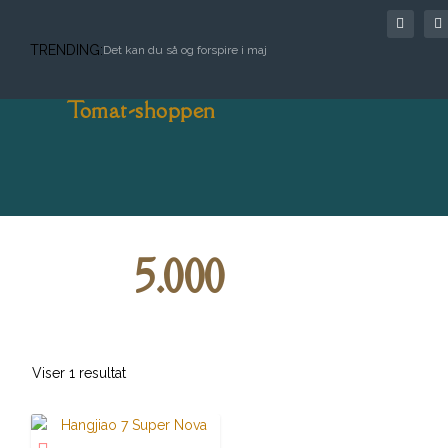
TRENDING:
Det kan du så og forspire i maj
Tomat-shoppen
5.000
Viser 1 resultat