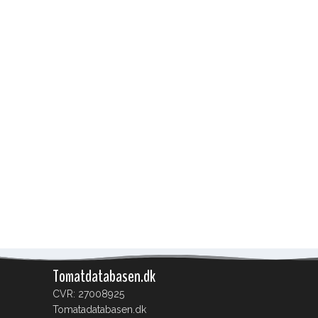
Tomatdatabasen.dk
CVR: 27008925
Tomatadatabasen.dk