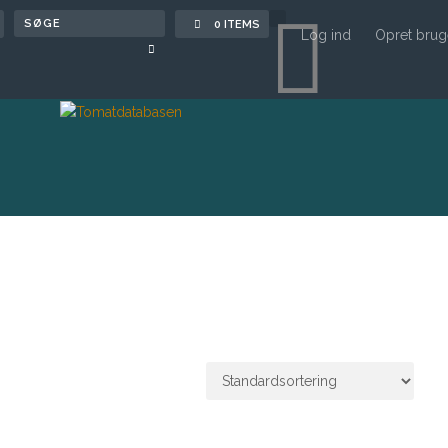

0 ITEMS
Log ind
Opret brug