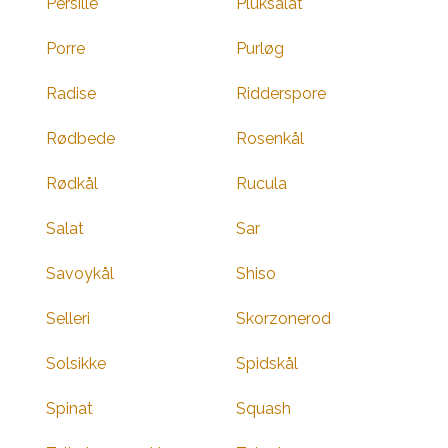
Persille
Pluksalat
Porre
Purløg
Radise
Ridderspore
Rødbede
Rosenkål
Rødkål
Rucula
Salat
Sar
Savoykål
Shiso
Selleri
Skorzonerod
Solsikke
Spidskål
Spinat
Squash