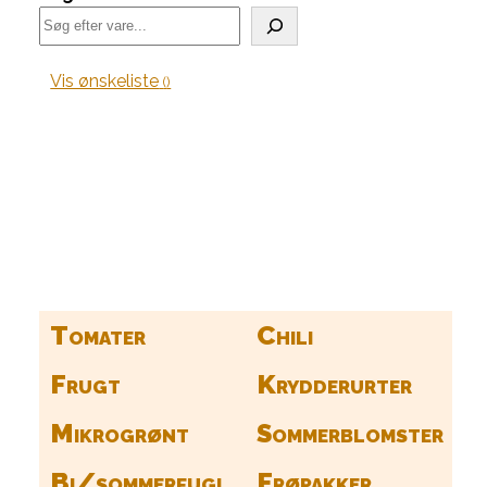
Vis ønskeliste
Kurv
Find alle dine frø her
Tomater
Chili
Frugt
Krydderurter
Mikrogrønt
Sommerblomster
Bi/sommerfugl
Frøpakker