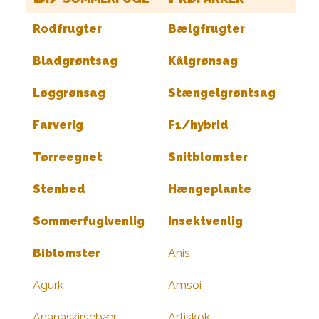
Rodfrugter
Bælgfrugter
Bladgrøntsag
Kålgrønsag
Løggrønsag
Stængelgrøntsag
Farverig
F1/hybrid
Tørreegnet
Snitblomster
Stenbed
Hængeplante
Sommerfuglvenlig
Insektvenlig
Biblomster
Anis
Agurk
Amsoi
Ananaskirsebær
Artiskok