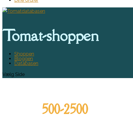
Dine ordrer
Tomat-shoppen
Shoppen
Bloggen
Databasen
Vælg Side
500-2500