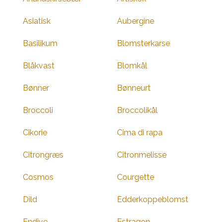
Asiatisk
Aubergine
Basilikum
Blomsterkarse
Blåkvast
Blomkål
Bønner
Bønneurt
Broccoli
Broccolikål
Cikorie
Cima di rapa
Citrongræs
Citronmelisse
Cosmos
Courgette
Dild
Edderkoppeblomst
Endive
Estragon