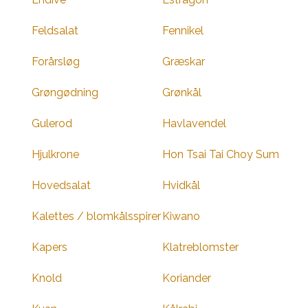
Feldsalat
Fennikel
Forårsløg
Græskar
Grøngødning
Grønkål
Gulerod
Havlavendel
Hjulkrone
Hon Tsai Tai Choy Sum
Hovedsalat
Hvidkål
Kalettes / blomkålsspirer
Kiwano
Kapers
Klatreblomster
Knold
Koriander