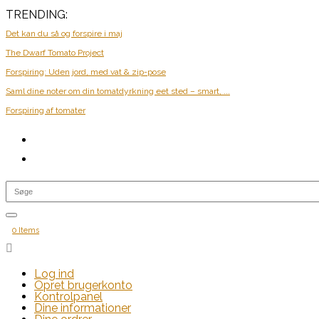
TRENDING:
Det kan du så og forspire i maj
The Dwarf Tomato Project
Forspiring: Uden jord, med vat & zip-pose
Saml dine noter om din tomatdyrkning eet sted – smart, ...
Forspiring af tomater
0 Items

Log ind
Opret brugerkonto
Kontrolpanel
Dine informationer