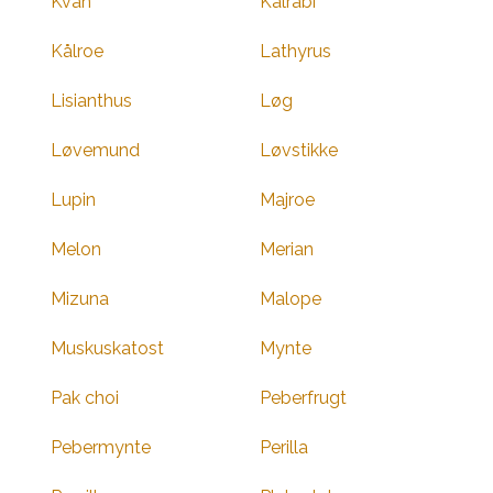
Kvan
Kålrabi
Kålroe
Lathyrus
Lisianthus
Løg
Løvemund
Løvstikke
Lupin
Majroe
Melon
Merian
Mizuna
Malope
Muskuskatost
Mynte
Pak choi
Peberfrugt
Pebermynte
Perilla