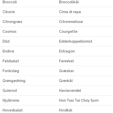
Broccoli
Broccolikål
Cikorie
Cima di rapa
Citrongræs
Citronmelisse
Cosmos
Courgette
Dild
Edderkoppeblomst
Endive
Estragon
Feldsalat
Fennikel
Forårsløg
Græskar
Grøngødning
Grønkål
Gulerod
Havlavendel
Hjulkrone
Hon Tsai Tai Choy Sum
Hovedsalat
Hvidkål