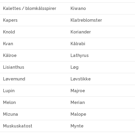
Kalettes / blomkålsspirer
Kiwano
Kapers
Klatreblomster
Knold
Koriander
Kvan
Kålrabi
Kålroe
Lathyrus
Lisianthus
Løg
Løvemund
Løvstikke
Lupin
Majroe
Melon
Merian
Mizuna
Malope
Muskuskatost
Mynte