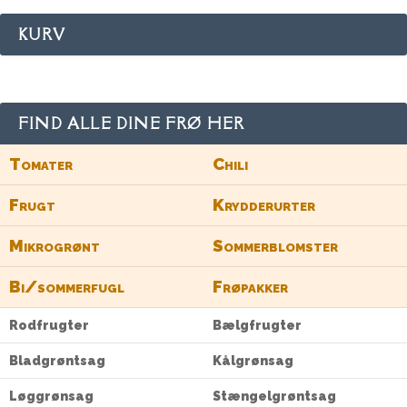
KURV
FIND ALLE DINE FRØ HER
Tomater
Chili
Frugt
Krydderurter
Mikrogrønt
Sommerblomster
Bi/sommerfugl
Frøpakker
Rodfrugter
Bælgfrugter
Bladgrøntsag
Kålgrønsag
Løggrønsag
Stængelgrøntsag