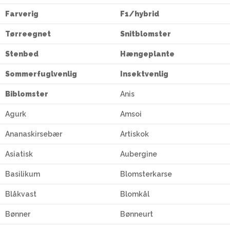
Farverig
F1/hybrid
Tørreegnet
Snitblomster
Stenbed
Hængeplante
Sommerfuglvenlig
Insektvenlig
Biblomster
Anis
Agurk
Amsoi
Ananaskirsebær
Artiskok
Asiatisk
Aubergine
Basilikum
Blomsterkarse
Blåkvast
Blomkål
Bønner
Bønneurt