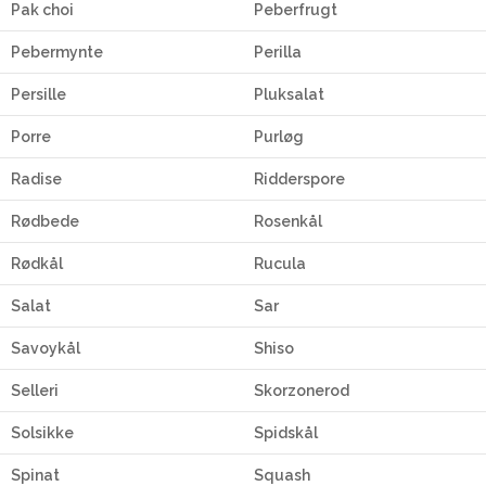
Pak choi
Peberfrugt
Pebermynte
Perilla
Persille
Pluksalat
Porre
Purløg
Radise
Ridderspore
Rødbede
Rosenkål
Rødkål
Rucula
Salat
Sar
Savoykål
Shiso
Selleri
Skorzonerod
Solsikke
Spidskål
Spinat
Squash