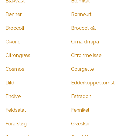
Blåkvast
Blomkål
Bønner
Bønneurt
Broccoli
Broccolikål
Cikorie
Cima di rapa
Citrongræs
Citronmelisse
Cosmos
Courgette
Dild
Edderkoppeblomst
Endive
Estragon
Feldsalat
Fennikel
Forårsløg
Græskar