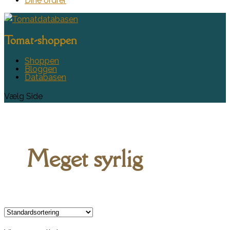
Dine ordrer
Tomat-shoppen
Shoppen
Bloggen
Databasen
Vælg Side
Meget syrlig