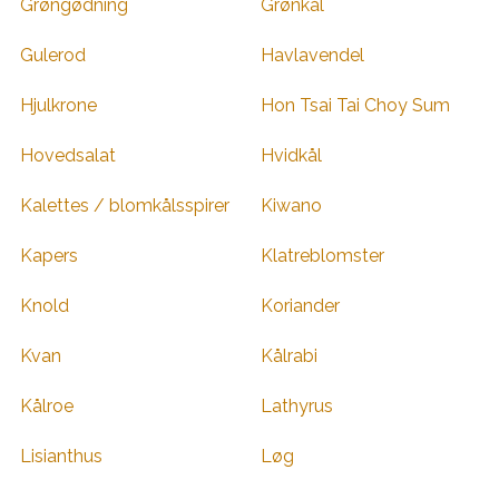
Grøngødning
Grønkål
Gulerod
Havlavendel
Hjulkrone
Hon Tsai Tai Choy Sum
Hovedsalat
Hvidkål
Kalettes / blomkålsspirer
Kiwano
Kapers
Klatreblomster
Knold
Koriander
Kvan
Kålrabi
Kålroe
Lathyrus
Lisianthus
Løg