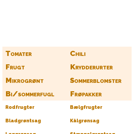
Kurv
Find alle dine frø her
Tomater
Chili
Frugt
Krydderurter
Mikrogrønt
Sommerblomster
Bi/sommerfugl
Frøpakker
Rodfrugter
Bælgfrugter
Bladgrøntsag
Kålgrønsag