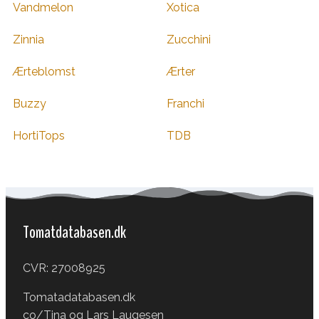
Vandmelon
Xotica
Zinnia
Zucchini
Ærteblomst
Ærter
Buzzy
Franchi
HortiTops
TDB
Tomatdatabasen.dk
CVR: 27008925
Tomatadatabasen.dk
co/Tina og Lars Laugesen