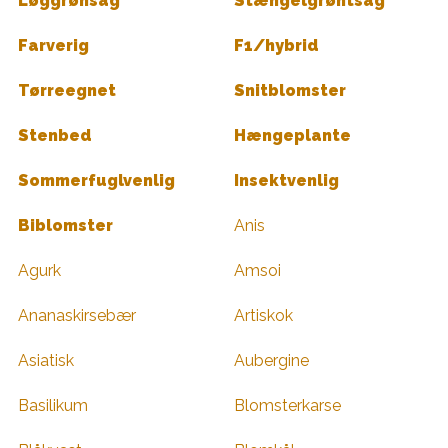
Løggrønsag
Stængelgrøntsag
Farverig
F1/hybrid
Tørreegnet
Snitblomster
Stenbed
Hængeplante
Sommerfuglvenlig
Insektvenlig
Biblomster
Anis
Agurk
Amsoi
Ananaskirsebær
Artiskok
Asiatisk
Aubergine
Basilikum
Blomsterkarse