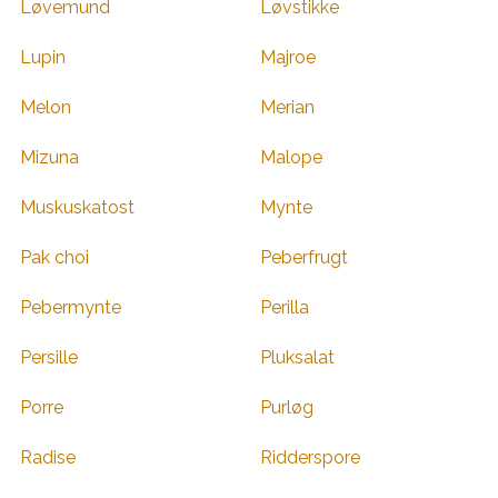
Løvemund
Løvstikke
Lupin
Majroe
Melon
Merian
Mizuna
Malope
Muskuskatost
Mynte
Pak choi
Peberfrugt
Pebermynte
Perilla
Persille
Pluksalat
Porre
Purløg
Radise
Ridderspore