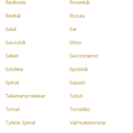
Rødbede
Rosenkål
Rødkål
Rucula
Salat
Sar
Savoykål
Shiso
Selleri
Skorzonerod
Solsikke
Spidskål
Spinat
Squash
Tallerkensmækker
Tatsoi
Tomat
Tomatillo
Tyrkisk Spinat
Valmueblomster