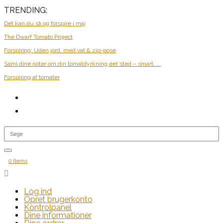
TRENDING:
Det kan du så og forspire i maj
The Dwarf Tomato Project
Forspiring: Uden jord, med vat & zip-pose
Saml dine noter om din tomatdyrkning eet sted – smart, ...
Forspiring af tomater
0 Items

Log ind
Opret brugerkonto
Kontrolpanel
Dine informationer