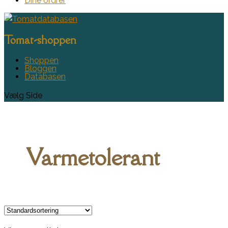
Dine ordrer
Tomat-shoppen
Shoppen
Bloggen
Databasen
Vælg Side
Varmetolerant