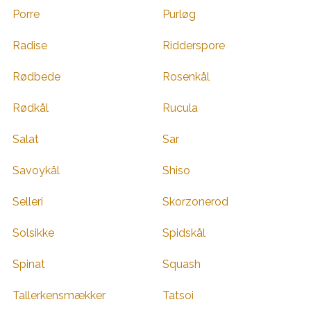
Porre
Purløg
Radise
Ridderspore
Rødbede
Rosenkål
Rødkål
Rucula
Salat
Sar
Savoykål
Shiso
Selleri
Skorzonerod
Solsikke
Spidskål
Spinat
Squash
Tallerkensmækker
Tatsoi