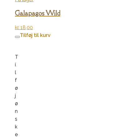
Galapagos Wild
kr.
18,00
Tilføj til kurv
T
i
l
f
ø
j
ø
n
s
k
e