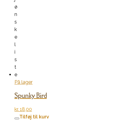
ø
n
s
k
e
l
i
s
t
e
På lager
Spunky Bird
kr.
18,00
Tilføj til kurv