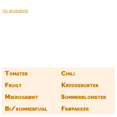
Vis ønskeliste
Kurv
Find alle dine frø her
Tomater
Chili
Frugt
Krydderurter
Mikrogrønt
Sommerblomster
Bi/sommerfugl
Frøpakker