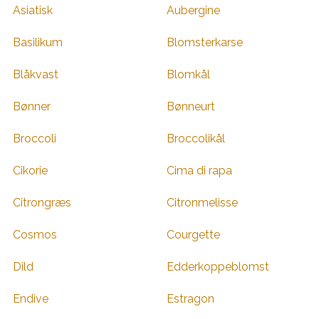
Asiatisk
Aubergine
Basilikum
Blomsterkarse
Blåkvast
Blomkål
Bønner
Bønneurt
Broccoli
Broccolikål
Cikorie
Cima di rapa
Citrongræs
Citronmelisse
Cosmos
Courgette
Dild
Edderkoppeblomst
Endive
Estragon