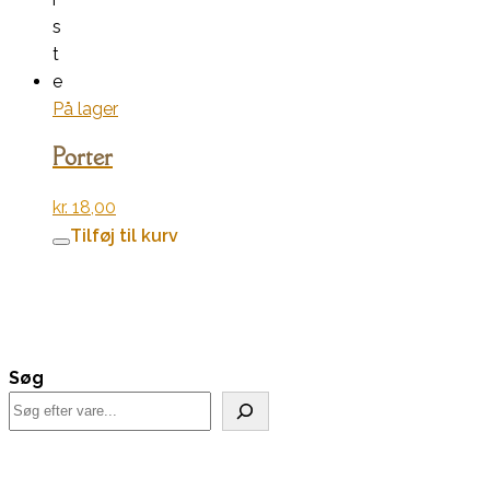
s
t
e
På lager
Porter
kr.
18,00
Tilføj til kurv
Søg