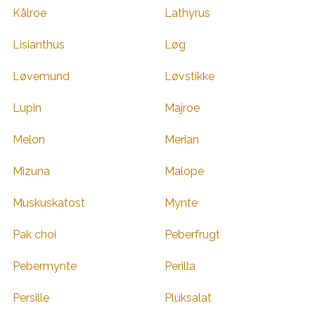
Kålroe
Lathyrus
Lisianthus
Løg
Løvemund
Løvstikke
Lupin
Majroe
Melon
Merian
Mizuna
Malope
Muskuskatost
Mynte
Pak choi
Peberfrugt
Pebermynte
Perilla
Persille
Pluksalat