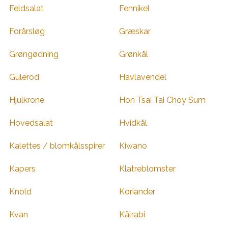
Feldsalat
Fennikel
Forårsløg
Græskar
Grøngødning
Grønkål
Gulerod
Havlavendel
Hjulkrone
Hon Tsai Tai Choy Sum
Hovedsalat
Hvidkål
Kalettes / blomkålsspirer
Kiwano
Kapers
Klatreblomster
Knold
Koriander
Kvan
Kålrabi