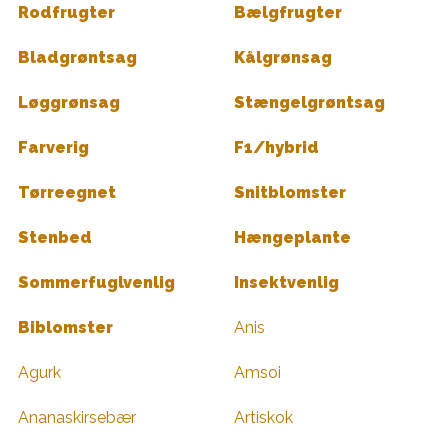
Rodfrugter
Bælgfrugter
Bladgrøntsag
Kålgrønsag
Løggrønsag
Stængelgrøntsag
Farverig
F1/hybrid
Tørreegnet
Snitblomster
Stenbed
Hængeplante
Sommerfuglvenlig
Insektvenlig
Biblomster
Anis
Agurk
Amsoi
Ananaskirsebær
Artiskok