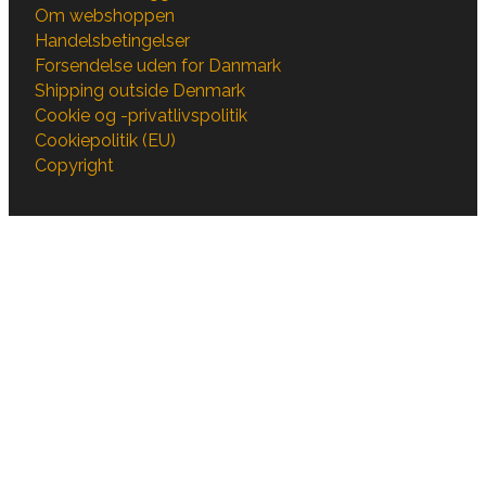
Om webshoppen
Handelsbetingelser
Forsendelse uden for Danmark
Shipping outside Denmark
Cookie og -privatlivspolitik
Cookiepolitik (EU)
Copyright