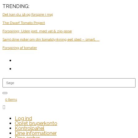
TRENDING:
Det kan du så og forspire i maj
The Dwarf Tomato Project
Forspiring: Uden jord, med vat & zip-pose
Saml dine noter om din tomatdyrkning eet sted – smart, ...
Forspiring af tomater
0 Items

Log ind
Opret brugerkonto
Kontrolpanel
Dine informationer