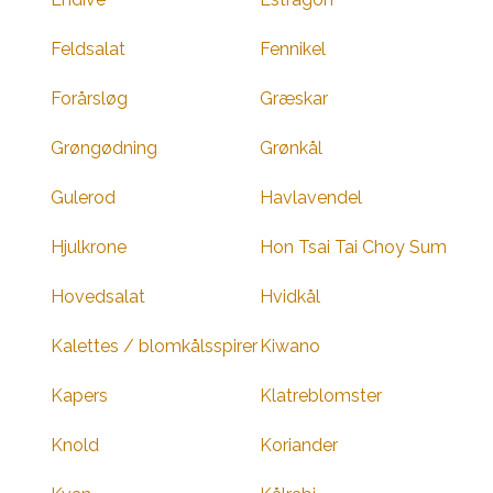
Feldsalat
Fennikel
Forårsløg
Græskar
Grøngødning
Grønkål
Gulerod
Havlavendel
Hjulkrone
Hon Tsai Tai Choy Sum
Hovedsalat
Hvidkål
Kalettes / blomkålsspirer
Kiwano
Kapers
Klatreblomster
Knold
Koriander