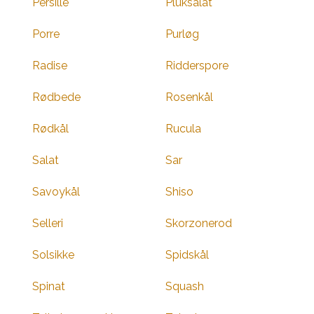
Persille
Pluksalat
Porre
Purløg
Radise
Ridderspore
Rødbede
Rosenkål
Rødkål
Rucula
Salat
Sar
Savoykål
Shiso
Selleri
Skorzonerod
Solsikke
Spidskål
Spinat
Squash