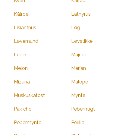
Kvan
Kålrabi
Kålroe
Lathyrus
Lisianthus
Løg
Løvemund
Løvstikke
Lupin
Majroe
Melon
Merian
Mizuna
Malope
Muskuskatost
Mynte
Pak choi
Peberfrugt
Pebermynte
Perilla