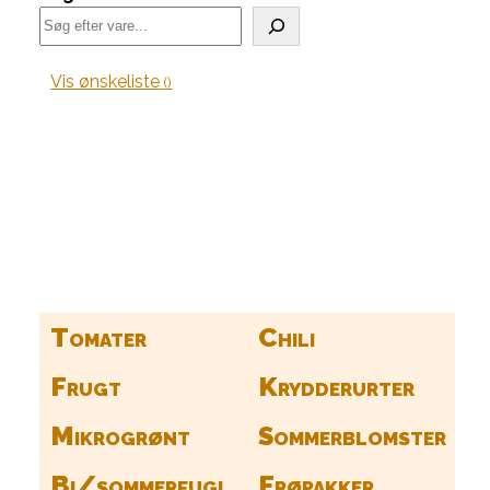
Vis ønskeliste
Kurv
Find alle dine frø her
Tomater
Chili
Frugt
Krydderurter
Mikrogrønt
Sommerblomster
Bi/sommerfugl
Frøpakker