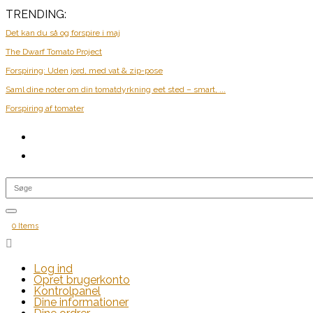
TRENDING:
Det kan du så og forspire i maj
The Dwarf Tomato Project
Forspiring: Uden jord, med vat & zip-pose
Saml dine noter om din tomatdyrkning eet sted – smart, ...
Forspiring af tomater
0 Items

Log ind
Opret brugerkonto
Kontrolpanel
Dine informationer