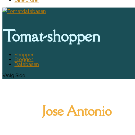
Dine ordrer
Tomat-shoppen
Shoppen
Bloggen
Databasen
Vælg Side
Jose Antonio