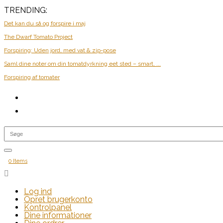
TRENDING:
Det kan du så og forspire i maj
The Dwarf Tomato Project
Forspiring: Uden jord, med vat & zip-pose
Saml dine noter om din tomatdyrkning eet sted – smart, ...
Forspiring af tomater
0 Items

Log ind
Opret brugerkonto
Kontrolpanel
Dine informationer