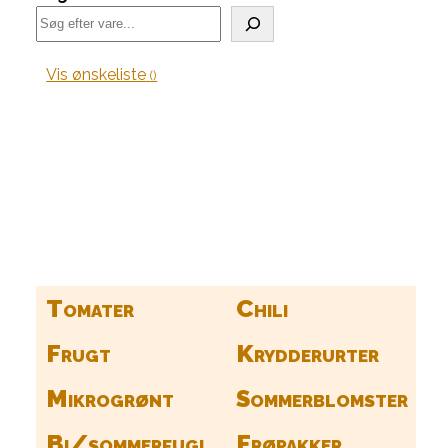
Vis ønskeliste
Kurv
Find alle dine frø her
Tomater
Chili
Frugt
Krydderurter
Mikrogrønt
Sommerblomster
Bi/sommerfugl
Frøpakker