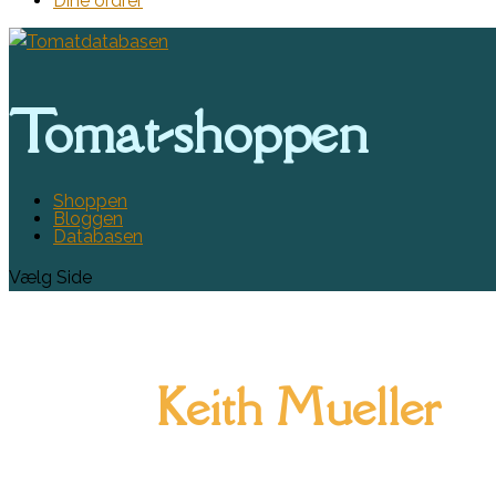
Dine ordrer
Tomat-shoppen
Shoppen
Bloggen
Databasen
Vælg Side
Keith Mueller