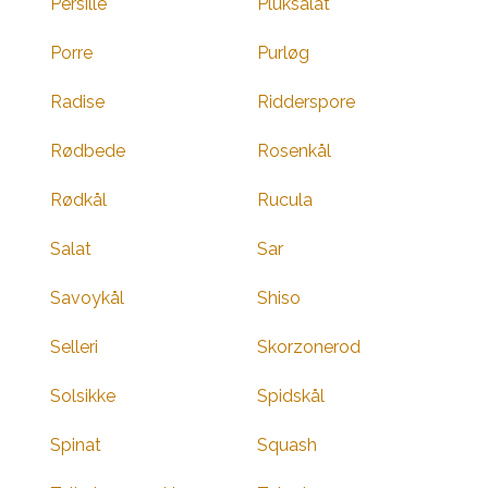
Persille
Pluksalat
Porre
Purløg
Radise
Ridderspore
Rødbede
Rosenkål
Rødkål
Rucula
Salat
Sar
Savoykål
Shiso
Selleri
Skorzonerod
Solsikke
Spidskål
Spinat
Squash