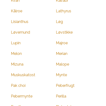
Kvan
Kålrabi
Kålroe
Lathyrus
Lisianthus
Løg
Løvemund
Løvstikke
Lupin
Majroe
Melon
Merian
Mizuna
Malope
Muskuskatost
Mynte
Pak choi
Peberfrugt
Pebermynte
Perilla