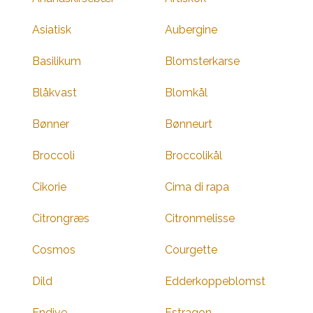
Asiatisk
Aubergine
Basilikum
Blomsterkarse
Blåkvast
Blomkål
Bønner
Bønneurt
Broccoli
Broccolikål
Cikorie
Cima di rapa
Citrongræs
Citronmelisse
Cosmos
Courgette
Dild
Edderkoppeblomst
Endive
Estragon