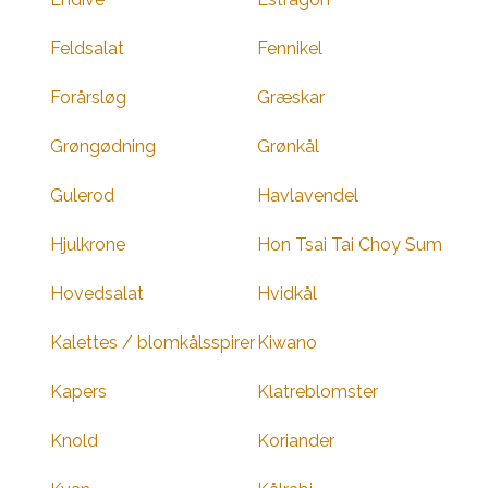
Feldsalat
Fennikel
Forårsløg
Græskar
Grøngødning
Grønkål
Gulerod
Havlavendel
Hjulkrone
Hon Tsai Tai Choy Sum
Hovedsalat
Hvidkål
Kalettes / blomkålsspirer
Kiwano
Kapers
Klatreblomster
Knold
Koriander