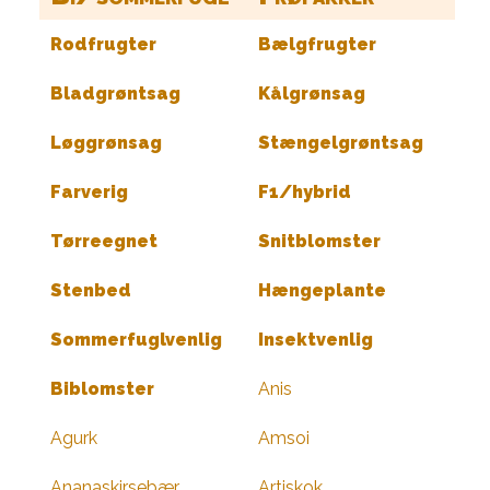
Rodfrugter
Bælgfrugter
Bladgrøntsag
Kålgrønsag
Løggrønsag
Stængelgrøntsag
Farverig
F1/hybrid
Tørreegnet
Snitblomster
Stenbed
Hængeplante
Sommerfuglvenlig
Insektvenlig
Biblomster
Anis
Agurk
Amsoi
Ananaskirsebær
Artiskok