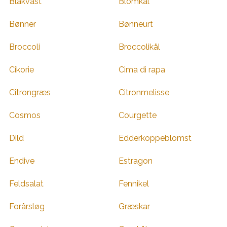
Blåkvast
Blomkål
Bønner
Bønneurt
Broccoli
Broccolikål
Cikorie
Cima di rapa
Citrongræs
Citronmelisse
Cosmos
Courgette
Dild
Edderkoppeblomst
Endive
Estragon
Feldsalat
Fennikel
Forårsløg
Græskar