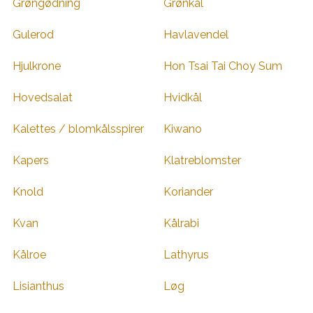
Grøngødning
Grønkål
Gulerod
Havlavendel
Hjulkrone
Hon Tsai Tai Choy Sum
Hovedsalat
Hvidkål
Kalettes / blomkålsspirer
Kiwano
Kapers
Klatreblomster
Knold
Koriander
Kvan
Kålrabi
Kålroe
Lathyrus
Lisianthus
Løg