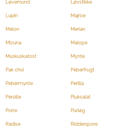
Løvemund
Løvstikke
Lupin
Majroe
Melon
Merian
Mizuna
Malope
Muskuskatost
Mynte
Pak choi
Peberfrugt
Pebermynte
Perilla
Persille
Pluksalat
Porre
Purløg
Radise
Ridderspore