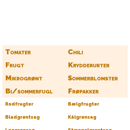
Kurv
Find alle dine frø her
Tomater
Chili
Frugt
Krydderurter
Mikrogrønt
Sommerblomster
Bi/sommerfugl
Frøpakker
Rodfrugter
Bælgfrugter
Bladgrøntsag
Kålgrønsag