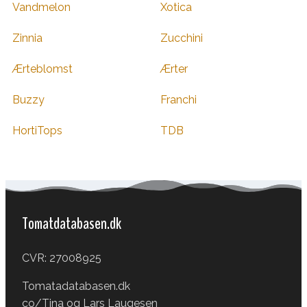
Vandmelon
Xotica
Zinnia
Zucchini
Ærteblomst
Ærter
Buzzy
Franchi
HortiTops
TDB
Tomatdatabasen.dk
CVR: 27008925
Tomatadatabasen.dk
co/Tina og Lars Laugesen