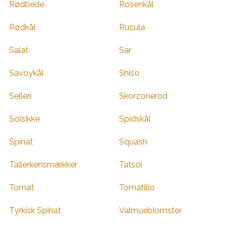
Rødbede
Rosenkål
Rødkål
Rucula
Salat
Sar
Savoykål
Shiso
Selleri
Skorzonerod
Solsikke
Spidskål
Spinat
Squash
Tallerkensmækker
Tatsoi
Tomat
Tomatillo
Tyrkisk Spinat
Valmueblomster