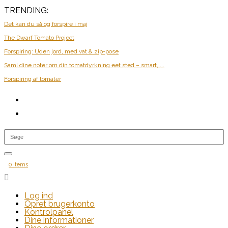
TRENDING:
Det kan du så og forspire i maj
The Dwarf Tomato Project
Forspiring: Uden jord, med vat & zip-pose
Saml dine noter om din tomatdyrkning eet sted – smart, ...
Forspiring af tomater
0 Items

Log ind
Opret brugerkonto
Kontrolpanel
Dine informationer