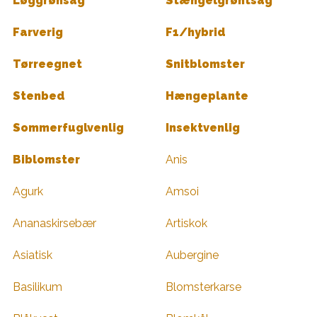
Løggrønsag
Stængelgrøntsag
Farverig
F1/hybrid
Tørreegnet
Snitblomster
Stenbed
Hængeplante
Sommerfuglvenlig
Insektvenlig
Biblomster
Anis
Agurk
Amsoi
Ananaskirsebær
Artiskok
Asiatisk
Aubergine
Basilikum
Blomsterkarse