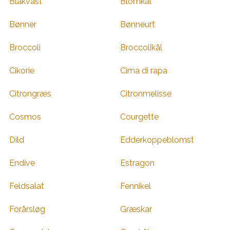
Blåkvast
Blomkål
Bønner
Bønneurt
Broccoli
Broccolikål
Cikorie
Cima di rapa
Citrongræs
Citronmelisse
Cosmos
Courgette
Dild
Edderkoppeblomst
Endive
Estragon
Feldsalat
Fennikel
Forårsløg
Græskar