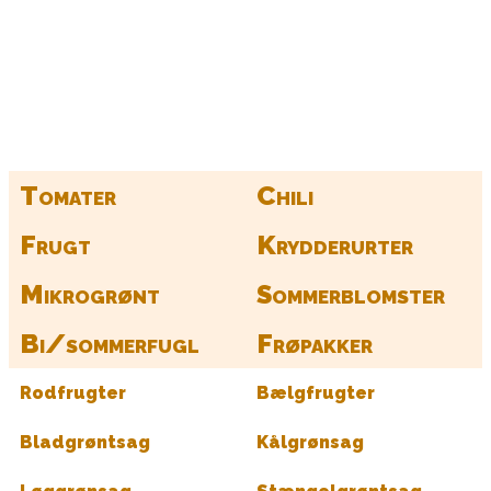
Kurv
Find alle dine frø her
Tomater
Chili
Frugt
Krydderurter
Mikrogrønt
Sommerblomster
Bi/sommerfugl
Frøpakker
Rodfrugter
Bælgfrugter
Bladgrøntsag
Kålgrønsag