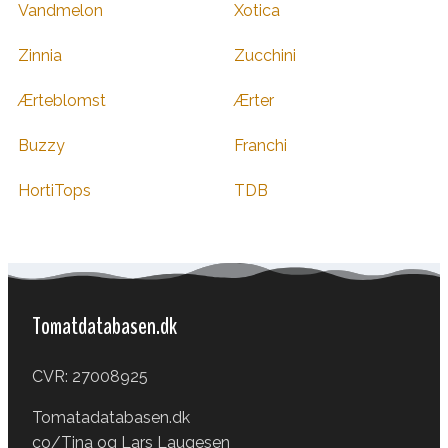
Vandmelon
Xotica
Zinnia
Zucchini
Ærteblomst
Ærter
Buzzy
Franchi
HortiTops
TDB
Tomatdatabasen.dk
CVR: 27008925
Tomatadatabasen.dk
co/Tina og Lars Laugesen