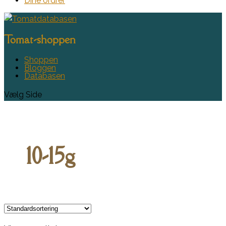
Dine ordrer
Tomat-shoppen
Shoppen
Bloggen
Databasen
Vælg Side
10-15g