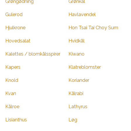
Grøngødning
Grønkål
Gulerod
Havlavendel
Hjulkrone
Hon Tsai Tai Choy Sum
Hovedsalat
Hvidkål
Kalettes / blomkålsspirer
Kiwano
Kapers
Klatreblomster
Knold
Koriander
Kvan
Kålrabi
Kålroe
Lathyrus
Lisianthus
Løg