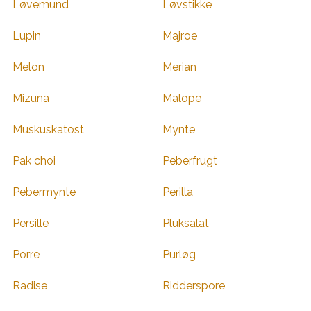
Løvemund
Løvstikke
Lupin
Majroe
Melon
Merian
Mizuna
Malope
Muskuskatost
Mynte
Pak choi
Peberfrugt
Pebermynte
Perilla
Persille
Pluksalat
Porre
Purløg
Radise
Ridderspore