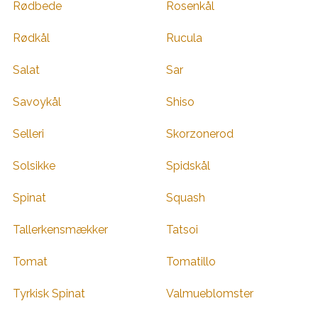
Rødbede
Rosenkål
Rødkål
Rucula
Salat
Sar
Savoykål
Shiso
Selleri
Skorzonerod
Solsikke
Spidskål
Spinat
Squash
Tallerkensmækker
Tatsoi
Tomat
Tomatillo
Tyrkisk Spinat
Valmueblomster