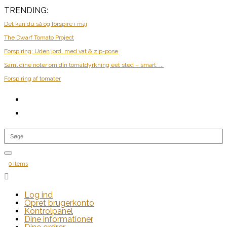
TRENDING:
Det kan du så og forspire i maj
The Dwarf Tomato Project
Forspiring: Uden jord, med vat & zip-pose
Saml dine noter om din tomatdyrkning eet sted – smart, ...
Forspiring af tomater
0 Items

Log ind
Opret brugerkonto
Kontrolpanel
Dine informationer