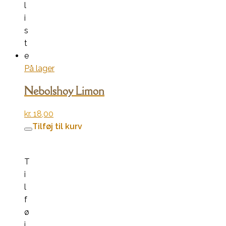
l
i
s
t
e
På lager
Nebolshoy Limon
kr.
18,00
Tilføj til kurv
T
i
l
f
ø
j