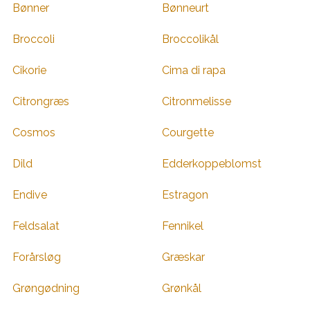
Bønner
Bønneurt
Broccoli
Broccolikål
Cikorie
Cima di rapa
Citrongræs
Citronmelisse
Cosmos
Courgette
Dild
Edderkoppeblomst
Endive
Estragon
Feldsalat
Fennikel
Forårsløg
Græskar
Grøngødning
Grønkål