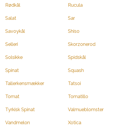
Rødkål
Rucula
Salat
Sar
Savoykål
Shiso
Selleri
Skorzonerod
Solsikke
Spidskål
Spinat
Squash
Tallerkensmækker
Tatsoi
Tomat
Tomatillo
Tyrkisk Spinat
Valmueblomster
Vandmelon
Xotica