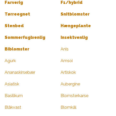
Farverig
F1/hybrid
Tørreegnet
Snitblomster
Stenbed
Hængeplante
Sommerfuglvenlig
Insektvenlig
Biblomster
Anis
Agurk
Amsoi
Ananaskirsebær
Artiskok
Asiatisk
Aubergine
Basilikum
Blomsterkarse
Blåkvast
Blomkål