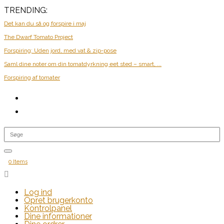
TRENDING:
Det kan du så og forspire i maj
The Dwarf Tomato Project
Forspiring: Uden jord, med vat & zip-pose
Saml dine noter om din tomatdyrkning eet sted – smart, ...
Forspiring af tomater
0 Items

Log ind
Opret brugerkonto
Kontrolpanel
Dine informationer