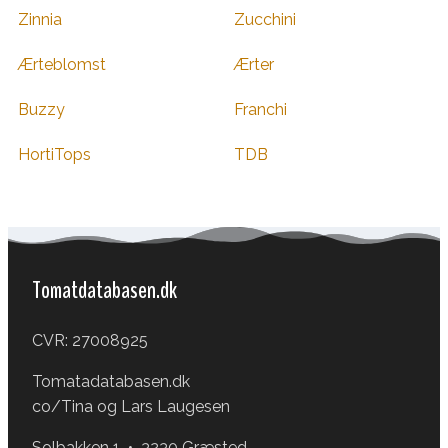
Zinnia
Zucchini
Ærteblomst
Ærter
Buzzy
Franchi
HortiTops
TDB
Tomatdatabasen.dk
CVR: 27008925
Tomatadatabasen.dk
co/Tina og Lars Laugesen
Solbakken 1 • 3230 Græsted