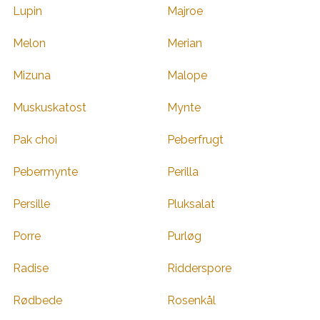
Lupin
Majroe
Melon
Merian
Mizuna
Malope
Muskuskatost
Mynte
Pak choi
Peberfrugt
Pebermynte
Perilla
Persille
Pluksalat
Porre
Purløg
Radise
Ridderspore
Rødbede
Rosenkål