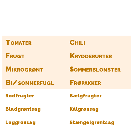
Find alle dine frø her
Tomater
Chili
Frugt
Krydderurter
Mikrogrønt
Sommerblomster
Bi/sommerfugl
Frøpakker
Rodfrugter
Bælgfrugter
Bladgrøntsag
Kålgrønsag
Løggrønsag
Stængelgrøntsag