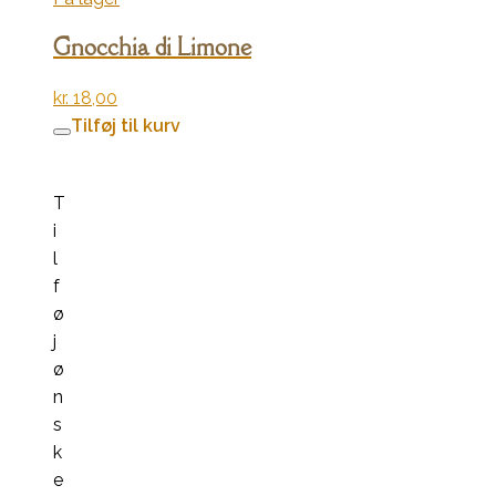
Gnocchia di Limone
kr.
18,00
Tilføj til kurv
T
i
l
f
ø
j
ø
n
s
k
e