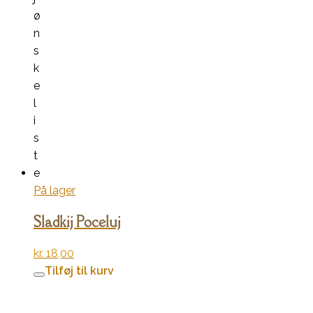
ø
n
s
k
e
l
i
s
t
e
På lager
Sladkij Poceluj
kr.
18,00
Tilføj til kurv