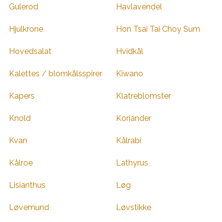
Gulerod
Havlavendel
Hjulkrone
Hon Tsai Tai Choy Sum
Hovedsalat
Hvidkål
Kalettes / blomkålsspirer
Kiwano
Kapers
Klatreblomster
Knold
Koriander
Kvan
Kålrabi
Kålroe
Lathyrus
Lisianthus
Løg
Løvemund
Løvstikke