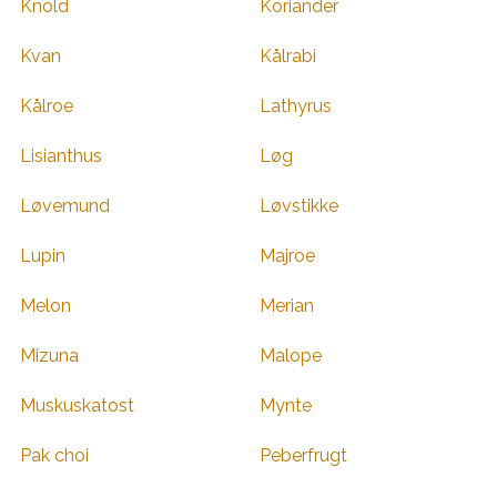
Knold
Koriander
Kvan
Kålrabi
Kålroe
Lathyrus
Lisianthus
Løg
Løvemund
Løvstikke
Lupin
Majroe
Melon
Merian
Mizuna
Malope
Muskuskatost
Mynte
Pak choi
Peberfrugt