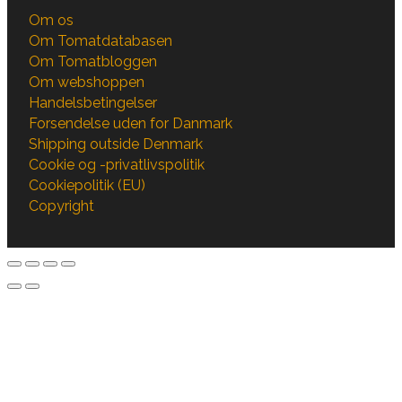
Om os
Om Tomatdatabasen
Om Tomatbloggen
Om webshoppen
Handelsbetingelser
Forsendelse uden for Danmark
Shipping outside Denmark
Cookie og -privatlivspolitik
Cookiepolitik (EU)
Copyright