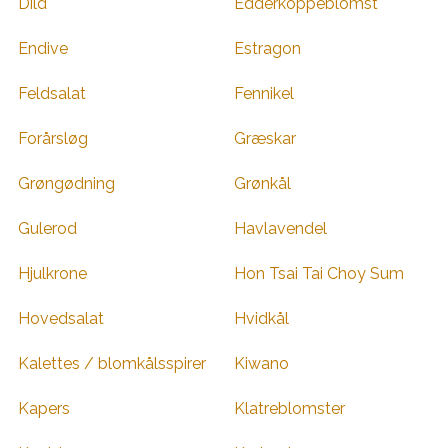
Dild
Edderkoppeblomst
Endive
Estragon
Feldsalat
Fennikel
Forårsløg
Græskar
Grøngødning
Grønkål
Gulerod
Havlavendel
Hjulkrone
Hon Tsai Tai Choy Sum
Hovedsalat
Hvidkål
Kalettes / blomkålsspirer
Kiwano
Kapers
Klatreblomster