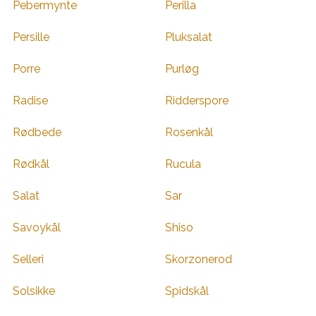
Pebermynte
Perilla
Persille
Pluksalat
Porre
Purløg
Radise
Ridderspore
Rødbede
Rosenkål
Rødkål
Rucula
Salat
Sar
Savoykål
Shiso
Selleri
Skorzonerod
Solsikke
Spidskål