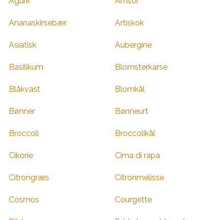
Agurk
Amsoi
Ananaskirsebær
Artiskok
Asiatisk
Aubergine
Basilikum
Blomsterkarse
Blåkvast
Blomkål
Bønner
Bønneurt
Broccoli
Broccolikål
Cikorie
Cima di rapa
Citrongræs
Citronmelisse
Cosmos
Courgette