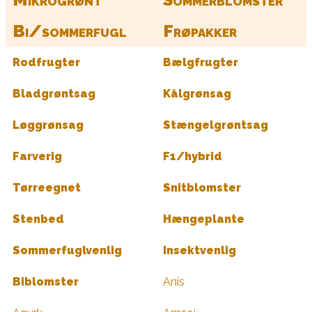
Bi/sommerfugl
Frøpakker
Rodfrugter
Bælgfrugter
Bladgrøntsag
Kålgrønsag
Løggrønsag
Stængelgrøntsag
Farverig
F1/hybrid
Tørreegnet
Snitblomster
Stenbed
Hængeplante
Sommerfuglvenlig
Insektvenlig
Biblomster
Anis