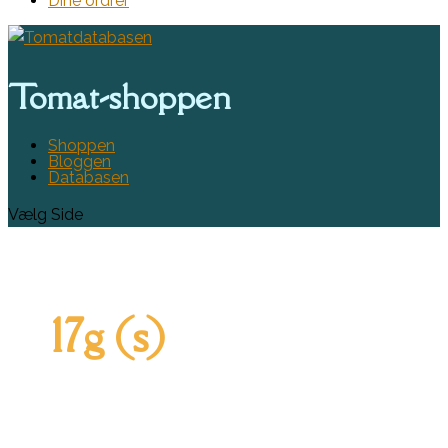
Dine ordrer
Tomat-shoppen
Shoppen
Bloggen
Databasen
Vælg Side
17g (s)