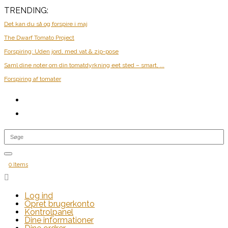
TRENDING:
Det kan du så og forspire i maj
The Dwarf Tomato Project
Forspiring: Uden jord, med vat & zip-pose
Saml dine noter om din tomatdyrkning eet sted – smart, ...
Forspiring af tomater
0 Items

Log ind
Opret brugerkonto
Kontrolpanel
Dine informationer