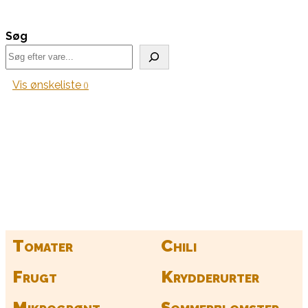
Søg
Vis ønskeliste
Kurv
Find alle dine frø her
Tomater
Chili
Frugt
Krydderurter
Mikrogrønt
Sommerblomster