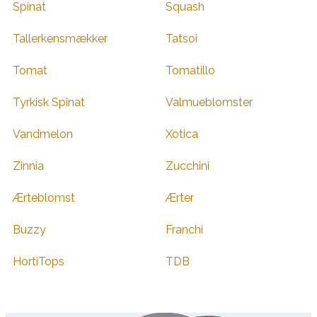
Spinat
Squash
Tallerkensmækker
Tatsoi
Tomat
Tomatillo
Tyrkisk Spinat
Valmueblomster
Vandmelon
Xotica
Zinnia
Zucchini
Ærteblomst
Ærter
Buzzy
Franchi
HortiTops
TDB