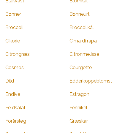
Blåkvast
Blomkål
Bønner
Bønneurt
Broccoli
Broccolikål
Cikorie
Cima di rapa
Citrongræs
Citronmelisse
Cosmos
Courgette
Dild
Edderkoppeblomst
Endive
Estragon
Feldsalat
Fennikel
Forårsløg
Græskar