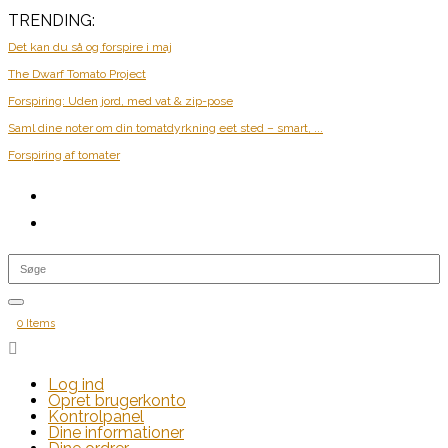
TRENDING:
Det kan du så og forspire i maj
The Dwarf Tomato Project
Forspiring: Uden jord, med vat & zip-pose
Saml dine noter om din tomatdyrkning eet sted – smart, ...
Forspiring af tomater
0 Items

Log ind
Opret brugerkonto
Kontrolpanel
Dine informationer