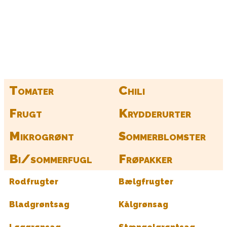
Kurv
Find alle dine frø her
Tomater
Chili
Frugt
Krydderurter
Mikrogrønt
Sommerblomster
Bi/sommerfugl
Frøpakker
Rodfrugter
Bælgfrugter
Bladgrøntsag
Kålgrønsag