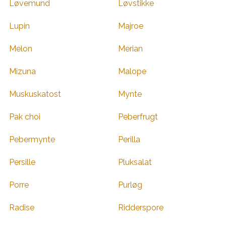
Løvemund
Løvstikke
Lupin
Majroe
Melon
Merian
Mizuna
Malope
Muskuskatost
Mynte
Pak choi
Peberfrugt
Pebermynte
Perilla
Persille
Pluksalat
Porre
Purløg
Radise
Ridderspore