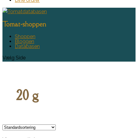
Dine ordrer
Tomat-shoppen
Shoppen
Bloggen
Databasen
Vælg Side
20 g