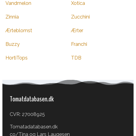
Vandmelon
Xotica
Zinnia
Zucchini
Ærteblomst
Ærter
Buzzy
Franchi
HortiTops
TDB
Tomatdatabasen.dk
CVR: 27008925
Tomatadatabasen.dk
co/Tina og Lars Laugesen