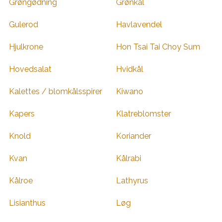
Grøngødning
Grønkål
Gulerod
Havlavendel
Hjulkrone
Hon Tsai Tai Choy Sum
Hovedsalat
Hvidkål
Kalettes / blomkålsspirer
Kiwano
Kapers
Klatreblomster
Knold
Koriander
Kvan
Kålrabi
Kålroe
Lathyrus
Lisianthus
Løg