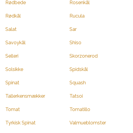
Rødbede
Rosenkål
Rødkål
Rucula
Salat
Sar
Savoykål
Shiso
Selleri
Skorzonerod
Solsikke
Spidskål
Spinat
Squash
Tallerkensmækker
Tatsoi
Tomat
Tomatillo
Tyrkisk Spinat
Valmueblomster