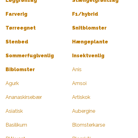
Løggrønsag
Stængelgrøntsag
Farverig
F1/hybrid
Tørreegnet
Snitblomster
Stenbed
Hængeplante
Sommerfuglvenlig
Insektvenlig
Biblomster
Anis
Agurk
Amsoi
Ananaskirsebær
Artiskok
Asiatisk
Aubergine
Basilikum
Blomsterkarse