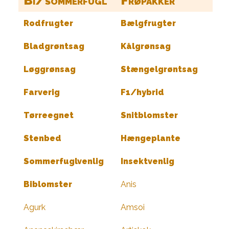
Bi/sommerfugl
Frøpakker
Rodfrugter
Bælgfrugter
Bladgrøntsag
Kålgrønsag
Løggrønsag
Stængelgrøntsag
Farverig
F1/hybrid
Tørreegnet
Snitblomster
Stenbed
Hængeplante
Sommerfuglvenlig
Insektvenlig
Biblomster
Anis
Agurk
Amsoi