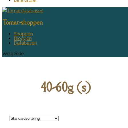
Dine ordrer
Tomat-shoppen
Shoppen
Bloggen
Databasen
Vælg Side
40-60g (s)