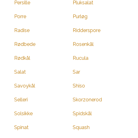
Persille
Pluksalat
Porre
Purløg
Radise
Ridderspore
Rødbede
Rosenkål
Rødkål
Rucula
Salat
Sar
Savoykål
Shiso
Selleri
Skorzonerod
Solsikke
Spidskål
Spinat
Squash