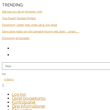
TRENDING:
Det kan du så og forspire i maj
The Dwarf Tomato Project
Forspiring: Uden jord, med vat & zip-pose
Saml dine noter om din tomatdyrkning eet sted – smart, ...
Forspiring af tomater
0 Items

Log ind
Opret brugerkonto
Kontrolpanel
Dine informationer