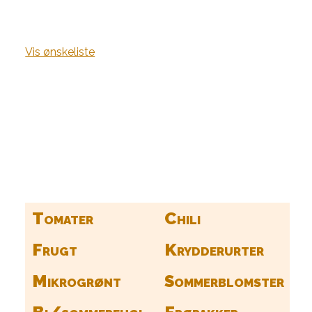
Vis ønskeliste
Kurv
Find alle dine frø her
Tomater
Chili
Frugt
Krydderurter
Mikrogrønt
Sommerblomster