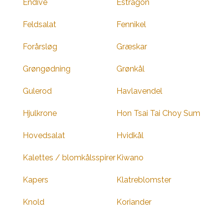
Endive
Estragon
Feldsalat
Fennikel
Forårsløg
Græskar
Grøngødning
Grønkål
Gulerod
Havlavendel
Hjulkrone
Hon Tsai Tai Choy Sum
Hovedsalat
Hvidkål
Kalettes / blomkålsspirer
Kiwano
Kapers
Klatreblomster
Knold
Koriander