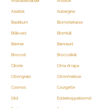
Ananaskirsebær
Artiskok
Asiatisk
Aubergine
Basilikum
Blomsterkarse
Blåkvast
Blomkål
Bønner
Bønneurt
Broccoli
Broccolikål
Cikorie
Cima di rapa
Citrongræs
Citronmelisse
Cosmos
Courgette
Dild
Edderkoppeblomst