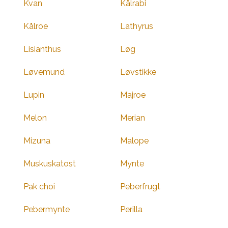
Kvan
Kålrabi
Kålroe
Lathyrus
Lisianthus
Løg
Løvemund
Løvstikke
Lupin
Majroe
Melon
Merian
Mizuna
Malope
Muskuskatost
Mynte
Pak choi
Peberfrugt
Pebermynte
Perilla