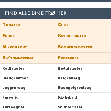
FIND ALLE DINE FRØ HER
Tomater
Chili
Frugt
Krydderurter
Mikrogrønt
Sommerblomster
Bi/sommerfugl
Frøpakker
Rodfrugter
Bælgfrugter
Bladgrøntsag
Kålgrønsag
Løggrønsag
Stængelgrøntsag
Farverig
F1/hybrid
Tørreegnet
Snitblomster