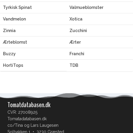
Tyrkisk Spinat
Valmueblomster
Vandmelon
Xotica
Zinnia
Zucchini
Ærteblomst
Ærter
Buzzy
Franchi
HortiTops
TDB
Tomatdatabasen.dk
CVR: 27008925
Tomatadatabasen.dk
co/Tina og Lars Laugesen
Solbakken 1 • 3230 Græsted