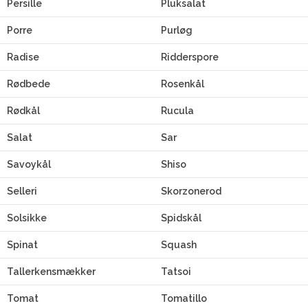
Persille
Pluksalat
Porre
Purløg
Radise
Ridderspore
Rødbede
Rosenkål
Rødkål
Rucula
Salat
Sar
Savoykål
Shiso
Selleri
Skorzonerod
Solsikke
Spidskål
Spinat
Squash
Tallerkensmækker
Tatsoi
Tomat
Tomatillo