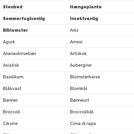
Stenbed
Hængeplante
Sommerfuglvenlig
Insektvenlig
Biblomster
Anis
Agurk
Amsoi
Ananaskirsebær
Artiskok
Asiatisk
Aubergine
Basilikum
Blomsterkarse
Blåkvast
Blomkål
Bønner
Bønneurt
Broccoli
Broccolikål
Cikorie
Cima di rapa