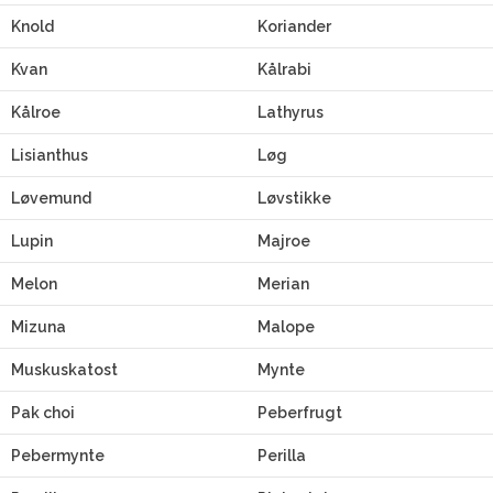
Knold
Koriander
Kvan
Kålrabi
Kålroe
Lathyrus
Lisianthus
Løg
Løvemund
Løvstikke
Lupin
Majroe
Melon
Merian
Mizuna
Malope
Muskuskatost
Mynte
Pak choi
Peberfrugt
Pebermynte
Perilla