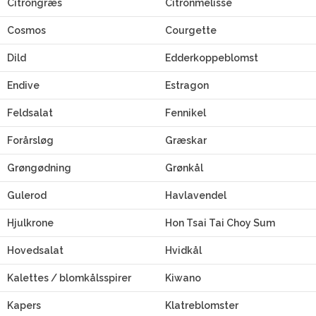
Citrongræs
Citronmelisse
Cosmos
Courgette
Dild
Edderkoppeblomst
Endive
Estragon
Feldsalat
Fennikel
Forårsløg
Græskar
Grøngødning
Grønkål
Gulerod
Havlavendel
Hjulkrone
Hon Tsai Tai Choy Sum
Hovedsalat
Hvidkål
Kalettes / blomkålsspirer
Kiwano
Kapers
Klatreblomster