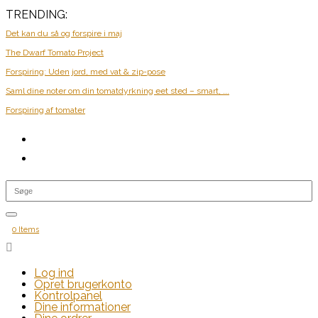
TRENDING:
Det kan du så og forspire i maj
The Dwarf Tomato Project
Forspiring: Uden jord, med vat & zip-pose
Saml dine noter om din tomatdyrkning eet sted – smart, ...
Forspiring af tomater
0 Items

Log ind
Opret brugerkonto
Kontrolpanel
Dine informationer