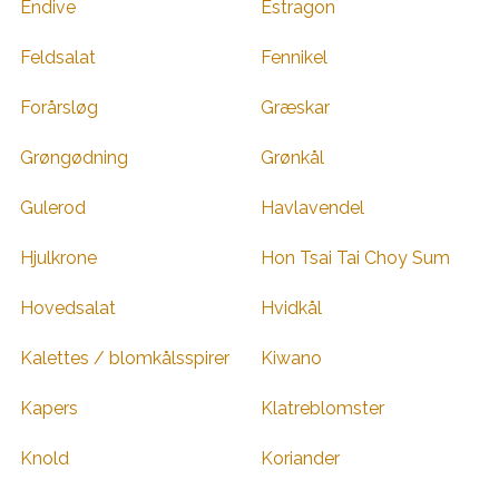
Endive
Estragon
Feldsalat
Fennikel
Forårsløg
Græskar
Grøngødning
Grønkål
Gulerod
Havlavendel
Hjulkrone
Hon Tsai Tai Choy Sum
Hovedsalat
Hvidkål
Kalettes / blomkålsspirer
Kiwano
Kapers
Klatreblomster
Knold
Koriander