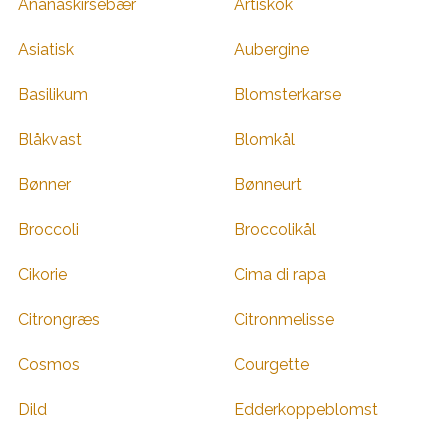
Ananaskirsebær
Artiskok
Asiatisk
Aubergine
Basilikum
Blomsterkarse
Blåkvast
Blomkål
Bønner
Bønneurt
Broccoli
Broccolikål
Cikorie
Cima di rapa
Citrongræs
Citronmelisse
Cosmos
Courgette
Dild
Edderkoppeblomst