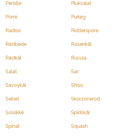
Persille
Pluksalat
Porre
Purløg
Radise
Ridderspore
Rødbede
Rosenkål
Rødkål
Rucula
Salat
Sar
Savoykål
Shiso
Selleri
Skorzonerod
Solsikke
Spidskål
Spinat
Squash