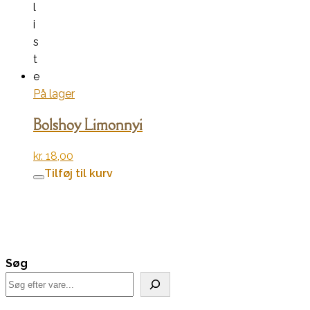
l
i
s
t
e
På lager
Bolshoy Limonnyi
kr.
18,00
Tilføj til kurv
Søg