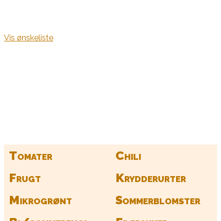
Vis ønskeliste
Kurv
Find alle dine frø her
Tomater
Chili
Frugt
Krydderurter
Mikrogrønt
Sommerblomster