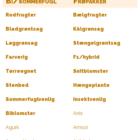
Bi/sommerfugl
Frøpakker
Rodfrugter
Bælgfrugter
Bladgrøntsag
Kålgrønsag
Løggrønsag
Stængelgrøntsag
Farverig
F1/hybrid
Tørreegnet
Snitblomster
Stenbed
Hængeplante
Sommerfuglvenlig
Insektvenlig
Biblomster
Anis
Agurk
Amsoi