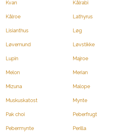
Kvan
Kålrabi
Kålroe
Lathyrus
Lisianthus
Løg
Løvemund
Løvstikke
Lupin
Majroe
Melon
Merian
Mizuna
Malope
Muskuskatost
Mynte
Pak choi
Peberfrugt
Pebermynte
Perilla