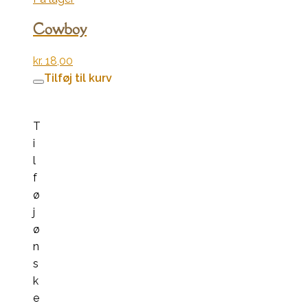
Cowboy
kr.
18,00
Tilføj til kurv
T
i
l
f
ø
j
ø
n
s
k
e