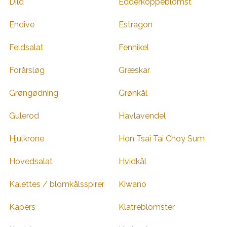
Dild
Edderkoppeblomst
Endive
Estragon
Feldsalat
Fennikel
Forårsløg
Græskar
Grøngødning
Grønkål
Gulerod
Havlavendel
Hjulkrone
Hon Tsai Tai Choy Sum
Hovedsalat
Hvidkål
Kalettes / blomkålsspirer
Kiwano
Kapers
Klatreblomster