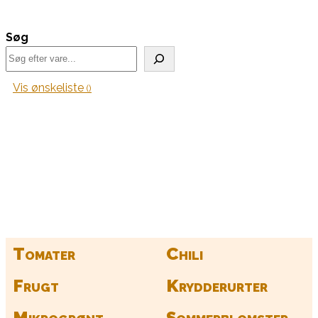
Søg
Vis ønskeliste
Kurv
Find alle dine frø her
Tomater
Chili
Frugt
Krydderurter
Mikrogrønt
Sommerblomster