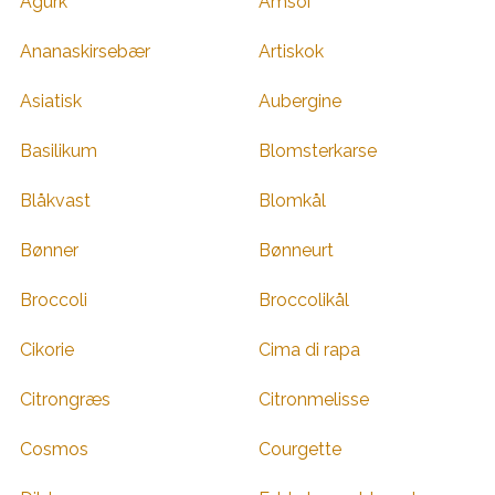
Agurk
Amsoi
Ananaskirsebær
Artiskok
Asiatisk
Aubergine
Basilikum
Blomsterkarse
Blåkvast
Blomkål
Bønner
Bønneurt
Broccoli
Broccolikål
Cikorie
Cima di rapa
Citrongræs
Citronmelisse
Cosmos
Courgette