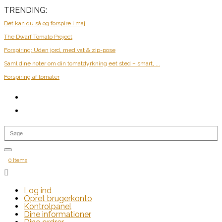
TRENDING:
Det kan du så og forspire i maj
The Dwarf Tomato Project
Forspiring: Uden jord, med vat & zip-pose
Saml dine noter om din tomatdyrkning eet sted – smart, ...
Forspiring af tomater
0 Items

Log ind
Opret brugerkonto
Kontrolpanel
Dine informationer