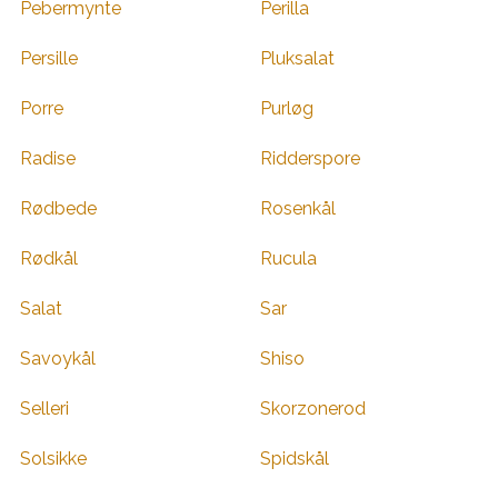
Pebermynte
Perilla
Persille
Pluksalat
Porre
Purløg
Radise
Ridderspore
Rødbede
Rosenkål
Rødkål
Rucula
Salat
Sar
Savoykål
Shiso
Selleri
Skorzonerod
Solsikke
Spidskål