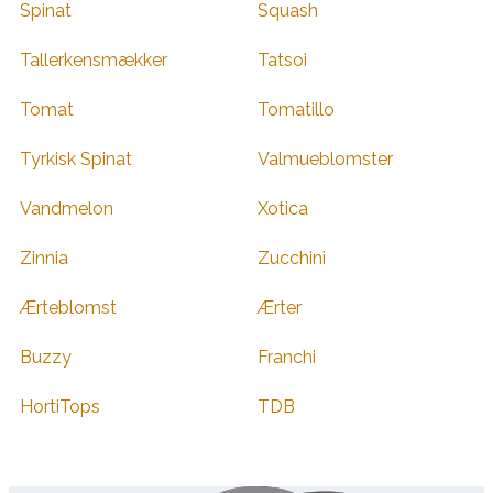
Spinat
Squash
Tallerkensmækker
Tatsoi
Tomat
Tomatillo
Tyrkisk Spinat
Valmueblomster
Vandmelon
Xotica
Zinnia
Zucchini
Ærteblomst
Ærter
Buzzy
Franchi
HortiTops
TDB