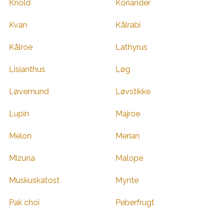
Knold
Koriander
Kvan
Kålrabi
Kålroe
Lathyrus
Lisianthus
Løg
Løvemund
Løvstikke
Lupin
Majroe
Melon
Merian
Mizuna
Malope
Muskuskatost
Mynte
Pak choi
Peberfrugt