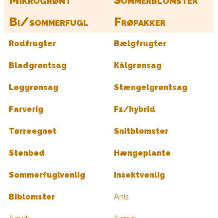
Bi/sommerfugl
Frøpakker
Rodfrugter
Bælgfrugter
Bladgrøntsag
Kålgrønsag
Løggrønsag
Stængelgrøntsag
Farverig
F1/hybrid
Tørreegnet
Snitblomster
Stenbed
Hængeplante
Sommerfuglvenlig
Insektvenlig
Biblomster
Anis