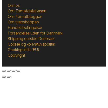
Om os
Om Tomatdatabasen
Om Tomatbloggen
Om webshoppen
Handelsbetingelser
Forsendelse uden for Danmark
Shipping outside Denmark
Cookie og -privatlivspolitik
Cookiepolitik (EU)
Copyright