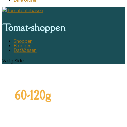
Dine ordrer
Tomat-shoppen
Shoppen
Bloggen
Databasen
Vælg Side
60-120g