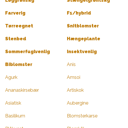
Løggrønsag
Stængelgrøntsag
Farverig
F1/hybrid
Tørreegnet
Snitblomster
Stenbed
Hængeplante
Sommerfuglvenlig
Insektvenlig
Biblomster
Anis
Agurk
Amsoi
Ananaskirsebær
Artiskok
Asiatisk
Aubergine
Basilikum
Blomsterkarse