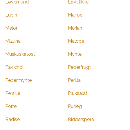
Løvemund
Løvstikke
Lupin
Majroe
Melon
Merian
Mizuna
Malope
Muskuskatost
Mynte
Pak choi
Peberfrugt
Pebermynte
Perilla
Persille
Pluksalat
Porre
Purløg
Radise
Ridderspore