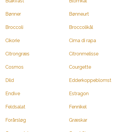
Blåkvast
Blomkål
Bønner
Bønneurt
Broccoli
Broccolikål
Cikorie
Cima di rapa
Citrongræs
Citronmelisse
Cosmos
Courgette
Dild
Edderkoppeblomst
Endive
Estragon
Feldsalat
Fennikel
Forårsløg
Græskar