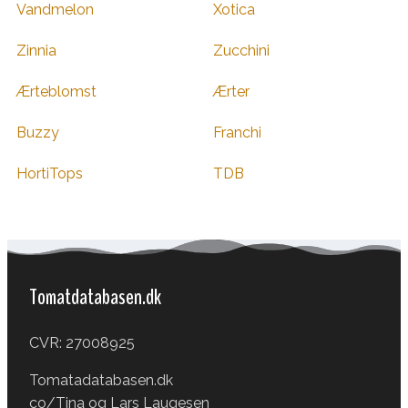
Vandmelon
Xotica
Zinnia
Zucchini
Ærteblomst
Ærter
Buzzy
Franchi
HortiTops
TDB
Tomatdatabasen.dk
CVR: 27008925
Tomatadatabasen.dk
co/Tina og Lars Laugesen