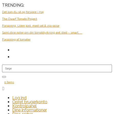
TRENDING:
Det kan du så og forspire i maj
The Dwarf Tomato Project
Forspiring: Uden jord, med vat & zip-pose
Saml dine noter om din tomatdyrkning eet sted – smart, ...
Forspiring af tomater
0 Items

Log ind
Opret brugerkonto
Kontrolpanel
Dine informationer