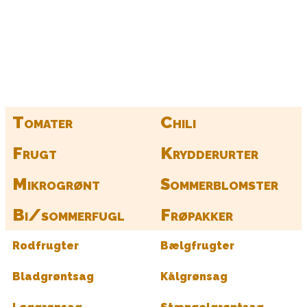
Kurv
Find alle dine frø her
Tomater
Chili
Frugt
Krydderurter
Mikrogrønt
Sommerblomster
Bi/sommerfugl
Frøpakker
Rodfrugter
Bælgfrugter
Bladgrøntsag
Kålgrønsag