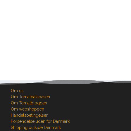
Om os
Om Tomatdatabasen
Om Tomatbloggen
Om webshoppen
Handelsbetingelser
Forsendelse uden for Danmark
Shipping outside Denmark