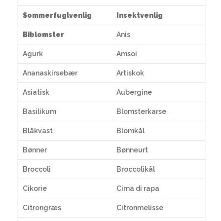
Sommerfuglvenlig
Insektvenlig
Biblomster
Anis
Agurk
Amsoi
Ananaskirsebær
Artiskok
Asiatisk
Aubergine
Basilikum
Blomsterkarse
Blåkvast
Blomkål
Bønner
Bønneurt
Broccoli
Broccolikål
Cikorie
Cima di rapa
Citrongræs
Citronmelisse