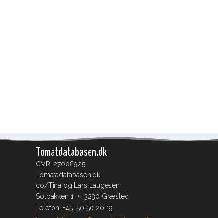
Tomatdatabasen.dk
CVR: 27008925
Tomatadatabasen.dk
co/Tina og Lars Laugesen
Solbakken 1 • 3230 Græsted
Telefon:
+45 50 50 20 19