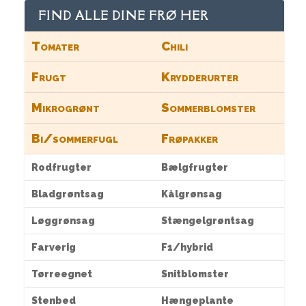
FIND ALLE DINE FRØ HER
Tomater
Chili
Frugt
Krydderurter
Mikrogrønt
Sommerblomster
Bi/sommerfugl
Frøpakker
Rodfrugter
Bælgfrugter
Bladgrøntsag
Kålgrønsag
Løggrønsag
Stængelgrøntsag
Farverig
F1/hybrid
Tørreegnet
Snitblomster
Stenbed
Hængeplante