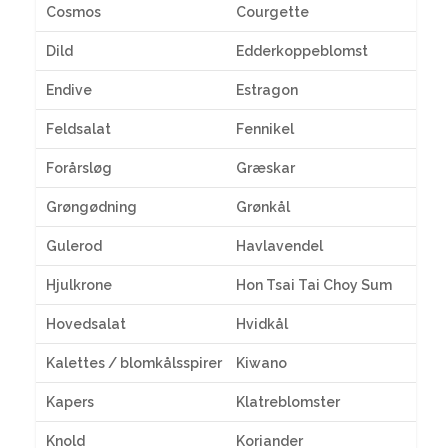
Cosmos
Courgette
Dild
Edderkoppeblomst
Endive
Estragon
Feldsalat
Fennikel
Forårsløg
Græskar
Grøngødning
Grønkål
Gulerod
Havlavendel
Hjulkrone
Hon Tsai Tai Choy Sum
Hovedsalat
Hvidkål
Kalettes / blomkålsspirer
Kiwano
Kapers
Klatreblomster
Knold
Koriander