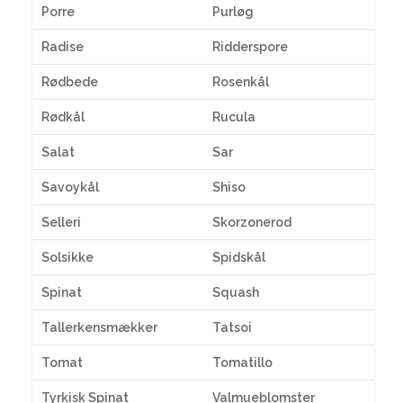
Porre
Purløg
Radise
Ridderspore
Rødbede
Rosenkål
Rødkål
Rucula
Salat
Sar
Savoykål
Shiso
Selleri
Skorzonerod
Solsikke
Spidskål
Spinat
Squash
Tallerkensmækker
Tatsoi
Tomat
Tomatillo
Tyrkisk Spinat
Valmueblomster