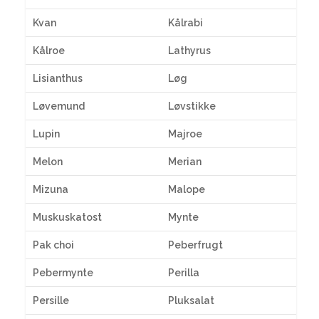
Kvan
Kålrabi
Kålroe
Lathyrus
Lisianthus
Løg
Løvemund
Løvstikke
Lupin
Majroe
Melon
Merian
Mizuna
Malope
Muskuskatost
Mynte
Pak choi
Peberfrugt
Pebermynte
Perilla
Persille
Pluksalat