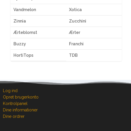
Vandmelon
Xotica
Zinnia
Zucchini
Ærteblomst
Ærter
Buzzy
Franchi
HortiTops
TDB
Log ind
Opret brugerkonto
Kontrolpanel
Dine informationer
Dine ordrer