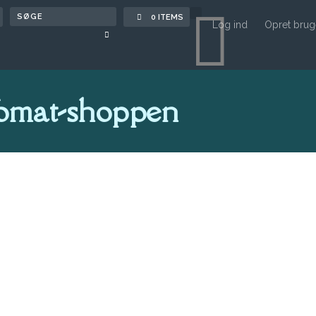

0 ITEMS
Log ind
Opret brug
omat-shoppen