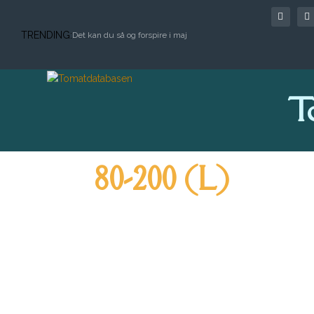
TRENDING:
Det kan du så og forspire i maj
T
80-200 (L)