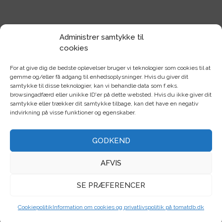
Administrer samtykke til
Find alle dine frø her
cookies
Tomater
Chili
For at give dig de bedste oplevelser bruger vi teknologier som cookies til at
gemme og/eller få adgang til enhedsoplysninger. Hvis du giver dit
samtykke til disse teknologier, kan vi behandle data som f.eks.
Frugt
Krydderurter
browsingadfærd eller unikke ID'er på dette websted. Hvis du ikke giver dit
samtykke eller trækker dit samtykke tilbage, kan det have en negativ
Mikrogrønt
Sommerblomster
indvirkning på visse funktioner og egenskaber.
Bi/sommerfugl
Frøpakker
GODKEND
Rodfrugter
Bælgfrugter
AFVIS
Bladgrøntsag
Kålgrønsag
SE PRÆFERENCER
Løggrønsag
Stængelgrøntsag
Cookiepolitik
Information om cookies og privatlivspolitik på tomatdb.dk
Farverig
F1/hybrid