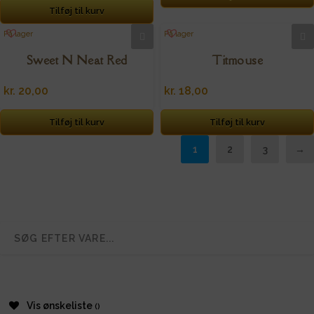
Tilføj til kurv
På lager
På lager
Sweet N Neat Red
Titmouse
kr.
20,00
kr.
18,00
Tilføj til kurv
Tilføj til kurv
1
2
3
→
Vis ønskeliste