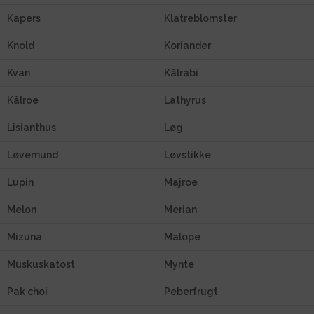
Kapers
Klatreblomster
Knold
Koriander
Kvan
Kålrabi
Kålroe
Lathyrus
Lisianthus
Løg
Løvemund
Løvstikke
Lupin
Majroe
Melon
Merian
Mizuna
Malope
Muskuskatost
Mynte
Pak choi
Peberfrugt