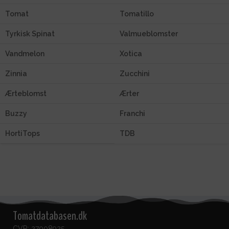
Tomat
Tomatillo
Tyrkisk Spinat
Valmueblomster
Vandmelon
Xotica
Zinnia
Zucchini
Ærteblomst
Ærter
Buzzy
Franchi
HortiTops
TDB
Tomatdatabasen.dk
CVR: 27008925