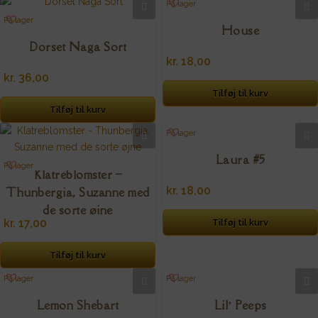
På lager
På lager
House
Dorset Naga Sort
kr.
18,00
kr.
36,00
Tilføj til kurv
Tilføj til kurv
På lager
Laura #5
På lager
Klatreblomster –
kr.
18,00
Thunbergia, Suzanne med
de sorte øjne
kr.
17,00
Tilføj til kurv
Tilføj til kurv
På lager
På lager
Lemon Shebart
Lil’ Peeps