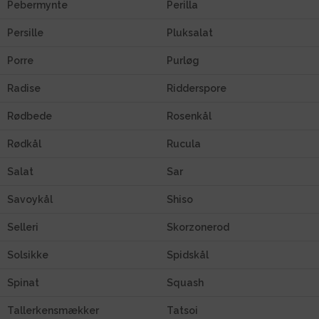
Pebermynte
Perilla
Persille
Pluksalat
Porre
Purløg
Radise
Ridderspore
Rødbede
Rosenkål
Rødkål
Rucula
Salat
Sar
Savoykål
Shiso
Selleri
Skorzonerod
Solsikke
Spidskål
Spinat
Squash
Tallerkensmækker
Tatsoi