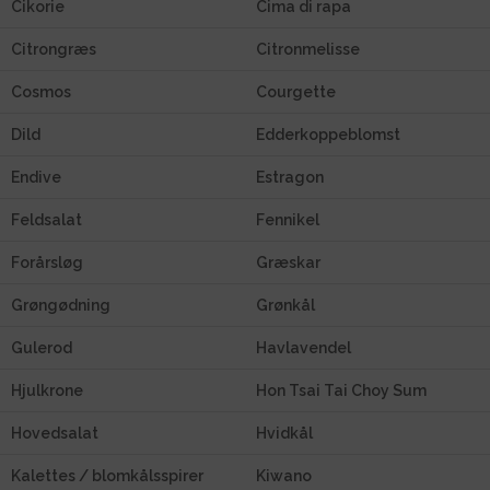
Cikorie
Cima di rapa
Citrongræs
Citronmelisse
Cosmos
Courgette
Dild
Edderkoppeblomst
Endive
Estragon
Feldsalat
Fennikel
Forårsløg
Græskar
Grøngødning
Grønkål
Gulerod
Havlavendel
Hjulkrone
Hon Tsai Tai Choy Sum
Hovedsalat
Hvidkål
Kalettes / blomkålsspirer
Kiwano