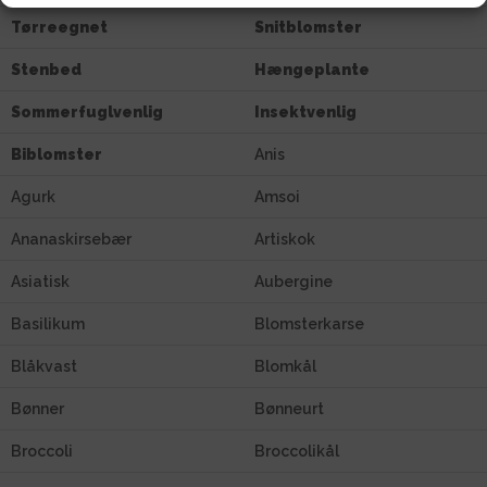
Tørreegnet
Snitblomster
Stenbed
Hængeplante
Sommerfuglvenlig
Insektvenlig
Biblomster
Anis
Agurk
Amsoi
Ananaskirsebær
Artiskok
Asiatisk
Aubergine
Basilikum
Blomsterkarse
Blåkvast
Blomkål
Bønner
Bønneurt
Broccoli
Broccolikål