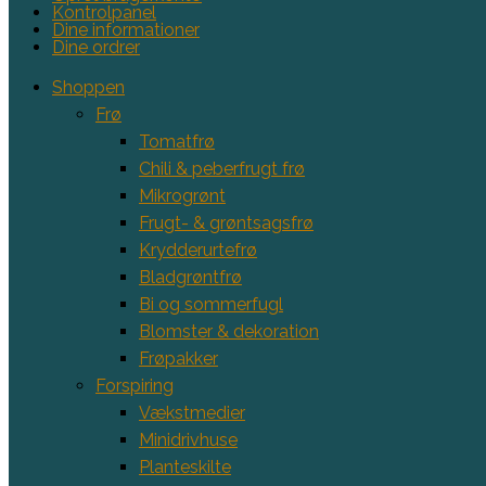
Kontrolpanel
Dine informationer
Dine ordrer
Shoppen
Frø
Tomatfrø
Chili & peberfrugt frø
Mikrogrønt
Frugt- & grøntsagsfrø
Krydderurtefrø
Bladgrøntfrø
Bi og sommerfugl
Blomster & dekoration
Frøpakker
Forspiring
Vækstmedier
Minidrivhuse
Planteskilte