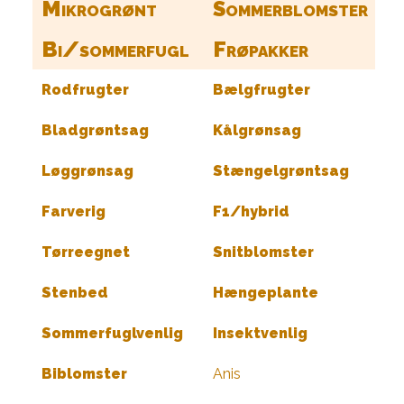
Mikrogrønt
Sommerblomster
Bi/sommerfugl
Frøpakker
Rodfrugter
Bælgfrugter
Bladgrøntsag
Kålgrønsag
Løggrønsag
Stængelgrøntsag
Farverig
F1/hybrid
Tørreegnet
Snitblomster
Stenbed
Hængeplante
Sommerfuglvenlig
Insektvenlig
Biblomster
Anis