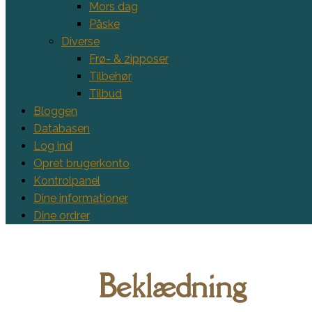
Mors dag
Påske
Diverse
Frø- & zipposer
Tilbehør
Tilbud
Bloggen
Databasen
Log ind
Opret brugerkonto
Kontrolpanel
Dine informationer
Dine ordrer
Beklædning