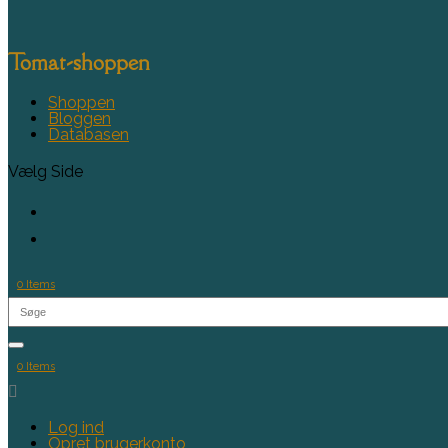
Tomat-shoppen
Shoppen
Bloggen
Databasen
Vælg Side
0 Items
0 Items

Log ind
Opret brugerkonto