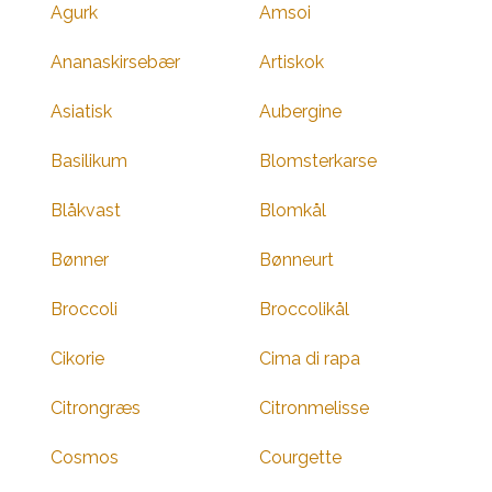
Agurk
Amsoi
Ananaskirsebær
Artiskok
Asiatisk
Aubergine
Basilikum
Blomsterkarse
Blåkvast
Blomkål
Bønner
Bønneurt
Broccoli
Broccolikål
Cikorie
Cima di rapa
Citrongræs
Citronmelisse
Cosmos
Courgette