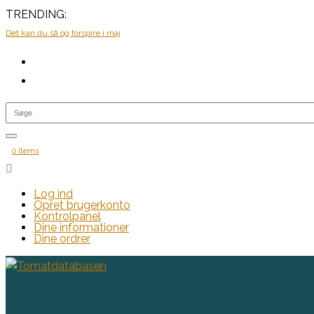
TRENDING:
Det kan du så og forspire i maj
0 Items

Log ind
Opret brugerkonto
Kontrolpanel
Dine informationer
Dine ordrer