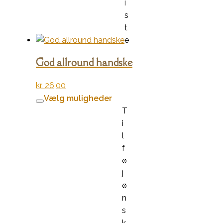
i
s
t
e
God allround handske
kr.
26,00
Dette
Vælg muligheder
vare
T
har
i
flere
l
varianter.
f
Mulighederne
ø
kan
j
vælges
ø
på
n
varesiden
s
k