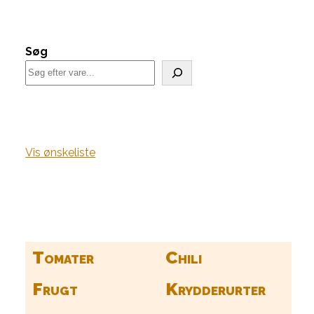
Søg
Vis ønskeliste
Find alle dine frø her
Tomater
Chili
Frugt
Krydderurter