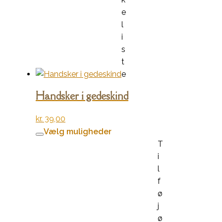
e
l
i
s
t
e
Handsker i gedeskind
kr.
39,00
Dette
Vælg muligheder
vare
T
har
i
flere
l
varianter.
f
Mulighederne
ø
kan
j
vælges
ø