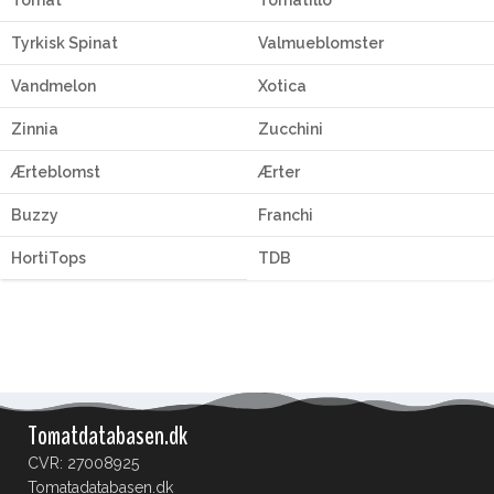
Tomat
Tomatillo
Tyrkisk Spinat
Valmueblomster
Vandmelon
Xotica
Zinnia
Zucchini
Ærteblomst
Ærter
Buzzy
Franchi
HortiTops
TDB
Tomatdatabasen.dk
CVR: 27008925
Tomatadatabasen.dk