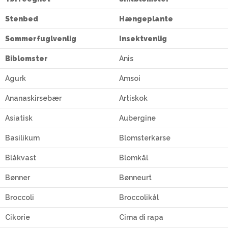
Stenbed
Hængeplante
Sommerfuglvenlig
Insektvenlig
Biblomster
Anis
Agurk
Amsoi
Ananaskirsebær
Artiskok
Asiatisk
Aubergine
Basilikum
Blomsterkarse
Blåkvast
Blomkål
Bønner
Bønneurt
Broccoli
Broccolikål
Cikorie
Cima di rapa