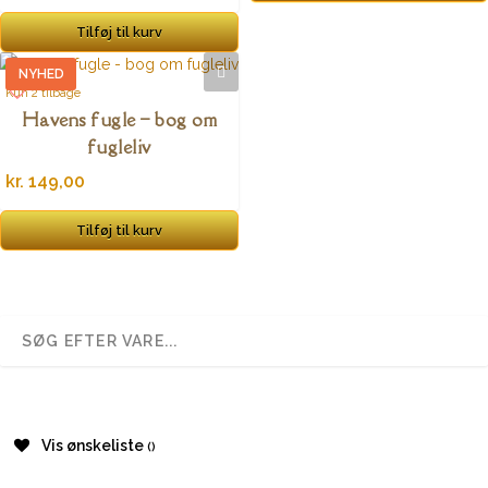
Tilføj til kurv
NYHED
Kun 2 tilbage
Havens fugle – bog om
fugleliv
kr.
149,00
Tilføj til kurv
Vis ønskeliste