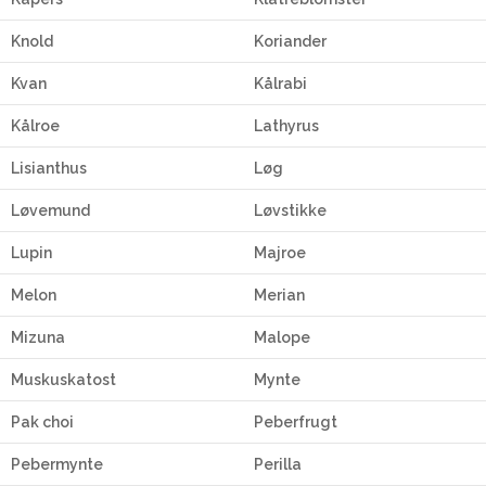
Knold
Koriander
Kvan
Kålrabi
Kålroe
Lathyrus
Lisianthus
Løg
Løvemund
Løvstikke
Lupin
Majroe
Melon
Merian
Mizuna
Malope
Muskuskatost
Mynte
Pak choi
Peberfrugt
Pebermynte
Perilla