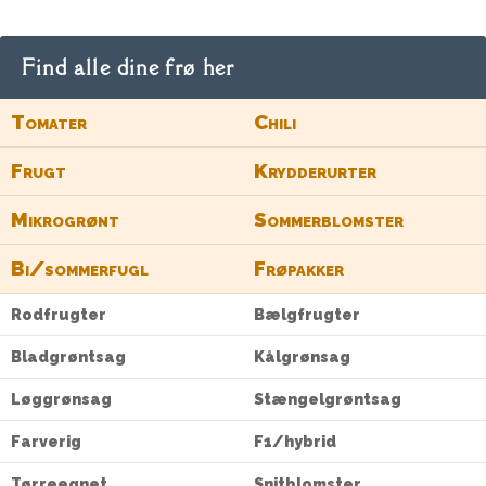
Find alle dine frø her
Tomater
Chili
Frugt
Krydderurter
Mikrogrønt
Sommerblomster
Bi/sommerfugl
Frøpakker
Rodfrugter
Bælgfrugter
Bladgrøntsag
Kålgrønsag
Løggrønsag
Stængelgrøntsag
Farverig
F1/hybrid
Tørreegnet
Snitblomster