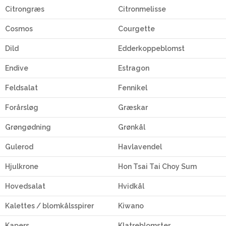
Citrongræs
Citronmelisse
Cosmos
Courgette
Dild
Edderkoppeblomst
Endive
Estragon
Feldsalat
Fennikel
Forårsløg
Græskar
Grøngødning
Grønkål
Gulerod
Havlavendel
Hjulkrone
Hon Tsai Tai Choy Sum
Hovedsalat
Hvidkål
Kalettes / blomkålsspirer
Kiwano
Kapers
Klatreblomster