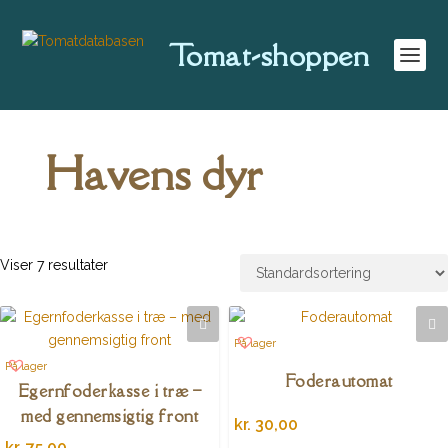
Tomat-shoppen
Havens dyr
Viser 7 resultater
På lager
På lager
Foderautomat
Egernfoderkasse i træ –
med gennemsigtig front
kr.
30,00
kr.
75,00