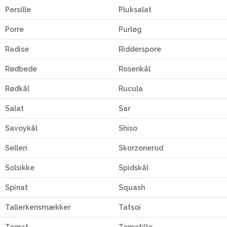
Persille
Pluksalat
Porre
Purløg
Radise
Ridderspore
Rødbede
Rosenkål
Rødkål
Rucula
Salat
Sar
Savoykål
Shiso
Selleri
Skorzonerod
Solsikke
Spidskål
Spinat
Squash
Tallerkensmækker
Tatsoi