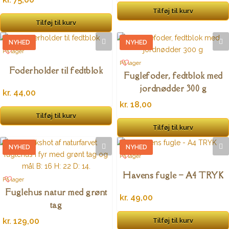
Tilføj til kurv
Tilføj til kurv
NYHED
NYHED
På lager
På lager
Foderholder til fedtblok
Fuglefoder, fedtblok med
jordnødder 300 g
kr.
44,00
kr.
18,00
Tilføj til kurv
Tilføj til kurv
NYHED
NYHED
På lager
Havens fugle – A4 TRYK
På lager
Fuglehus natur med grønt
kr.
49,00
tag
kr.
129,00
Tilføj til kurv