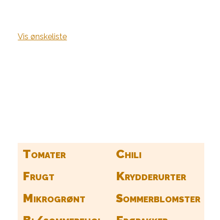
Vis ønskeliste
Kurv
Find alle dine frø her
Tomater
Chili
Frugt
Krydderurter
Mikrogrønt
Sommerblomster