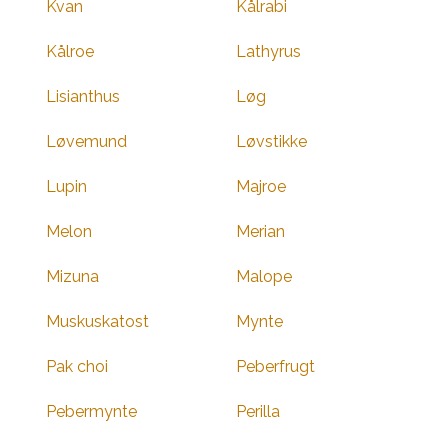
Kvan
Kålrabi
Kålroe
Lathyrus
Lisianthus
Løg
Løvemund
Løvstikke
Lupin
Majroe
Melon
Merian
Mizuna
Malope
Muskuskatost
Mynte
Pak choi
Peberfrugt
Pebermynte
Perilla