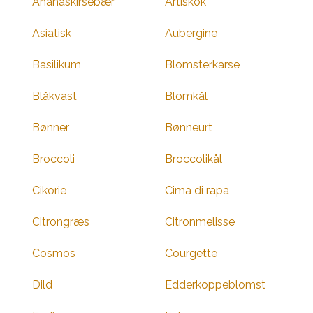
Ananaskirsebær
Artiskok
Asiatisk
Aubergine
Basilikum
Blomsterkarse
Blåkvast
Blomkål
Bønner
Bønneurt
Broccoli
Broccolikål
Cikorie
Cima di rapa
Citrongræs
Citronmelisse
Cosmos
Courgette
Dild
Edderkoppeblomst