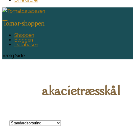
Dine ordrer
Tomat-shoppen
Shoppen
Bloggen
Databasen
Vælg Side
akacietræsskål