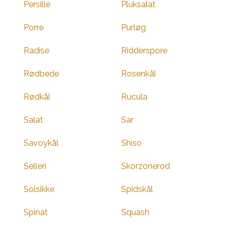
Persille
Pluksalat
Porre
Purløg
Radise
Ridderspore
Rødbede
Rosenkål
Rødkål
Rucula
Salat
Sar
Savoykål
Shiso
Selleri
Skorzonerod
Solsikke
Spidskål
Spinat
Squash