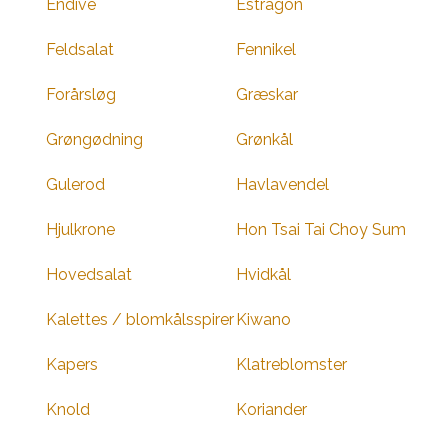
Endive
Estragon
Feldsalat
Fennikel
Forårsløg
Græskar
Grøngødning
Grønkål
Gulerod
Havlavendel
Hjulkrone
Hon Tsai Tai Choy Sum
Hovedsalat
Hvidkål
Kalettes / blomkålsspirer
Kiwano
Kapers
Klatreblomster
Knold
Koriander