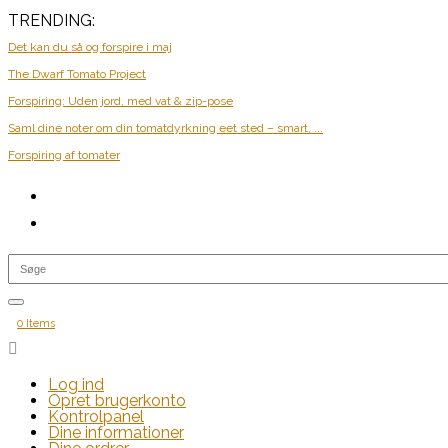
TRENDING:
Det kan du så og forspire i maj
The Dwarf Tomato Project
Forspiring: Uden jord, med vat & zip-pose
Saml dine noter om din tomatdyrkning eet sted – smart, ...
Forspiring af tomater
0 Items

Log ind
Opret brugerkonto
Kontrolpanel
Dine informationer