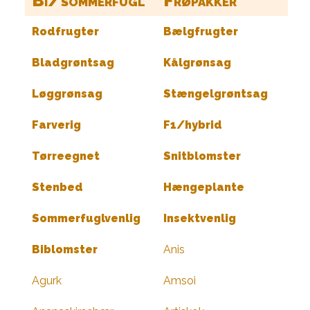
Bi/sommerfugl
Frøpakker
Rodfrugter
Bælgfrugter
Bladgrøntsag
Kålgrønsag
Løggrønsag
Stængelgrøntsag
Farverig
F1/hybrid
Tørreegnet
Snitblomster
Stenbed
Hængeplante
Sommerfuglvenlig
Insektvenlig
Biblomster
Anis
Agurk
Amsoi