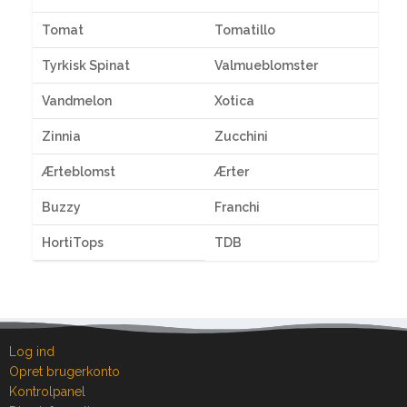
Tomat
Tomatillo
Tyrkisk Spinat
Valmueblomster
Vandmelon
Xotica
Zinnia
Zucchini
Ærteblomst
Ærter
Buzzy
Franchi
HortiTops
TDB
Log ind
Opret brugerkonto
Kontrolpanel