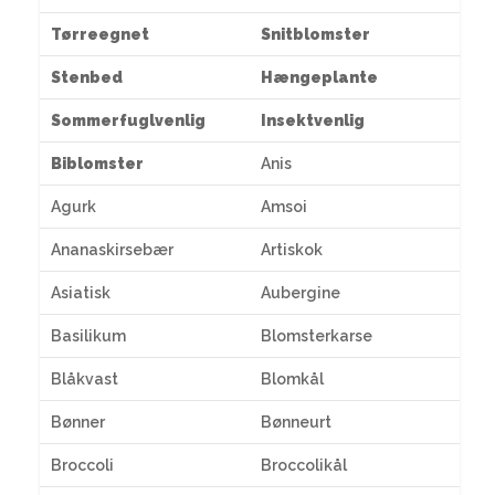
Tørreegnet
Snitblomster
Stenbed
Hængeplante
Sommerfuglvenlig
Insektvenlig
Biblomster
Anis
Agurk
Amsoi
Ananaskirsebær
Artiskok
Asiatisk
Aubergine
Basilikum
Blomsterkarse
Blåkvast
Blomkål
Bønner
Bønneurt
Broccoli
Broccolikål