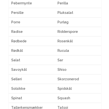
Pebermynte
Perilla
Persille
Pluksalat
Porre
Purløg
Radise
Ridderspore
Rødbede
Rosenkål
Rødkål
Rucula
Salat
Sar
Savoykål
Shiso
Selleri
Skorzonerod
Solsikke
Spidskål
Spinat
Squash
Tallerkensmækker
Tatsoi