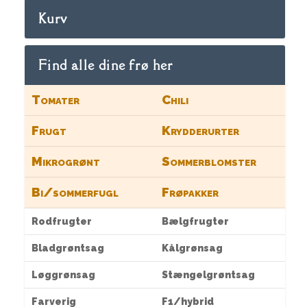
Kurv
Find alle dine frø her
Tomater
Chili
Frugt
Krydderurter
Mikrogrønt
Sommerblomster
Bi/sommerfugl
Frøpakker
Rodfrugter
Bælgfrugter
Bladgrøntsag
Kålgrønsag
Løggrønsag
Stængelgrøntsag
Farverig
F1/hybrid