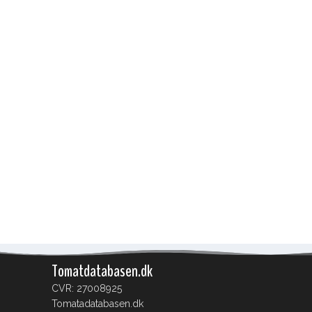
Tomatdatabasen.dk
CVR: 27008925
Tomatadatabasen.dk