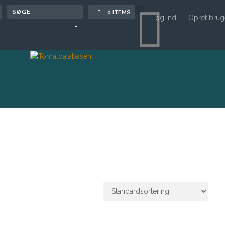

0 ITEMS
Log ind
Opret brug