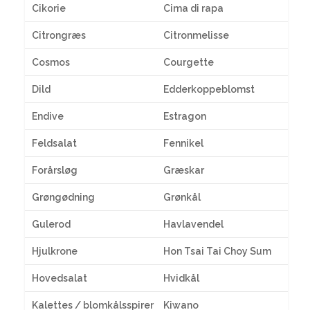
Cikorie
Cima di rapa
Citrongræs
Citronmelisse
Cosmos
Courgette
Dild
Edderkoppeblomst
Endive
Estragon
Feldsalat
Fennikel
Forårsløg
Græskar
Grøngødning
Grønkål
Gulerod
Havlavendel
Hjulkrone
Hon Tsai Tai Choy Sum
Hovedsalat
Hvidkål
Kalettes / blomkålsspirer
Kiwano