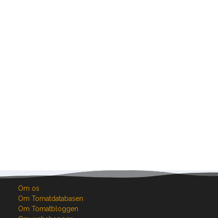
Om os
Om Tomatdatabasen
Om Tomatbloggen