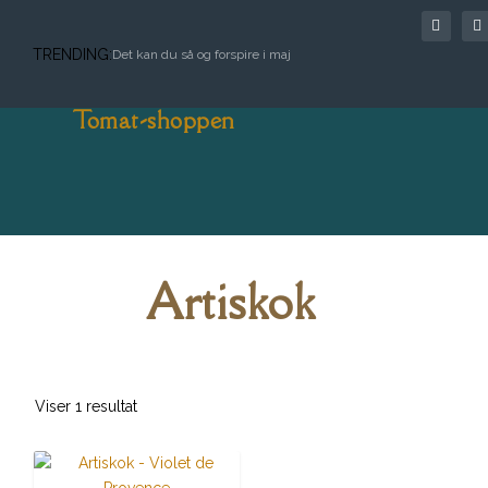
TRENDING:
Det kan du så og forspire i maj
Tomat-shoppen
Artiskok
Viser 1 resultat