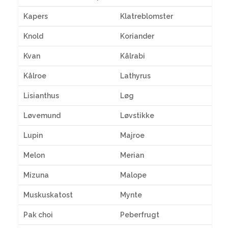
Kapers
Klatreblomster
Knold
Koriander
Kvan
Kålrabi
Kålroe
Lathyrus
Lisianthus
Løg
Løvemund
Løvstikke
Lupin
Majroe
Melon
Merian
Mizuna
Malope
Muskuskatost
Mynte
Pak choi
Peberfrugt