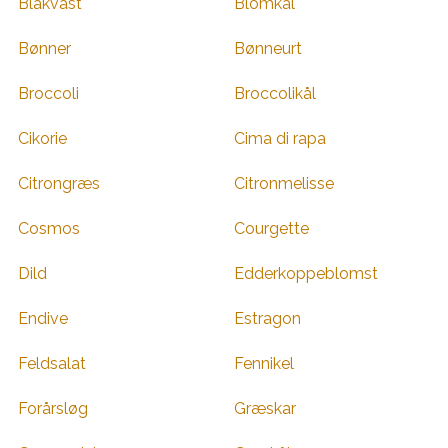
Blåkvast
Blomkål
Bønner
Bønneurt
Broccoli
Broccolikål
Cikorie
Cima di rapa
Citrongræs
Citronmelisse
Cosmos
Courgette
Dild
Edderkoppeblomst
Endive
Estragon
Feldsalat
Fennikel
Forårsløg
Græskar