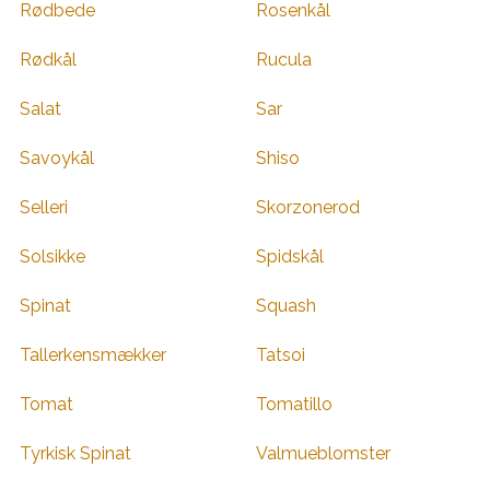
Rødbede
Rosenkål
Rødkål
Rucula
Salat
Sar
Savoykål
Shiso
Selleri
Skorzonerod
Solsikke
Spidskål
Spinat
Squash
Tallerkensmækker
Tatsoi
Tomat
Tomatillo
Tyrkisk Spinat
Valmueblomster