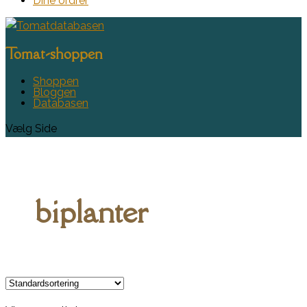
Dine ordrer
Tomat-shoppen
Shoppen
Bloggen
Databasen
Vælg Side
biplanter