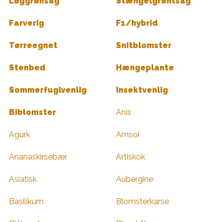
Løggrønsag
Stængelgrøntsag
Farverig
F1/hybrid
Tørreegnet
Snitblomster
Stenbed
Hængeplante
Sommerfuglvenlig
Insektvenlig
Biblomster
Anis
Agurk
Amsoi
Ananaskirsebær
Artiskok
Asiatisk
Aubergine
Basilikum
Blomsterkarse