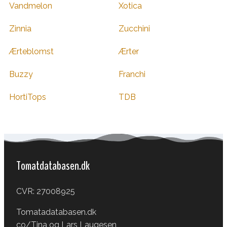
Vandmelon
Xotica
Zinnia
Zucchini
Ærteblomst
Ærter
Buzzy
Franchi
HortiTops
TDB
Tomatdatabasen.dk
CVR: 27008925
Tomatadatabasen.dk
co/Tina og Lars Laugesen