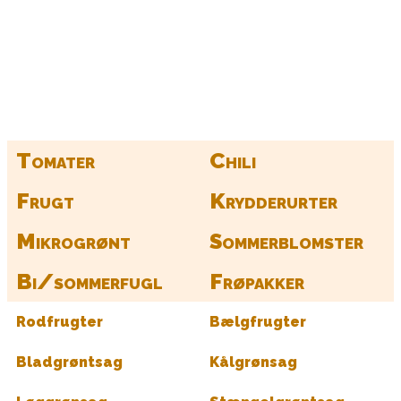
Kurv
Find alle dine frø her
Tomater
Chili
Frugt
Krydderurter
Mikrogrønt
Sommerblomster
Bi/sommerfugl
Frøpakker
Rodfrugter
Bælgfrugter
Bladgrøntsag
Kålgrønsag