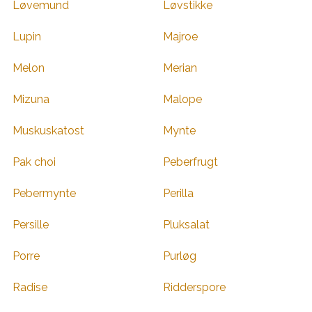
Løvemund
Løvstikke
Lupin
Majroe
Melon
Merian
Mizuna
Malope
Muskuskatost
Mynte
Pak choi
Peberfrugt
Pebermynte
Perilla
Persille
Pluksalat
Porre
Purløg
Radise
Ridderspore