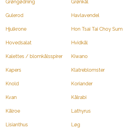
Grøngødning
Grønkål
Gulerod
Havlavendel
Hjulkrone
Hon Tsai Tai Choy Sum
Hovedsalat
Hvidkål
Kalettes / blomkålsspirer
Kiwano
Kapers
Klatreblomster
Knold
Koriander
Kvan
Kålrabi
Kålroe
Lathyrus
Lisianthus
Løg