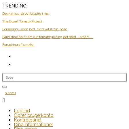
TRENDING:
Det kan du så og forspire i maj
The Dwarf Tomato Project
Forspiring: Uden jord, med vat & zip-pose
Saml dine noter om din tomatdyrkning eet sted – smart, ...
Forspiring af tomater
0 Items

Log ind
Opret brugerkonto
Kontrolpanel
Dine informationer