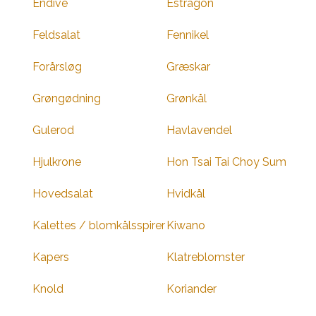
Endive
Estragon
Feldsalat
Fennikel
Forårsløg
Græskar
Grøngødning
Grønkål
Gulerod
Havlavendel
Hjulkrone
Hon Tsai Tai Choy Sum
Hovedsalat
Hvidkål
Kalettes / blomkålsspirer
Kiwano
Kapers
Klatreblomster
Knold
Koriander