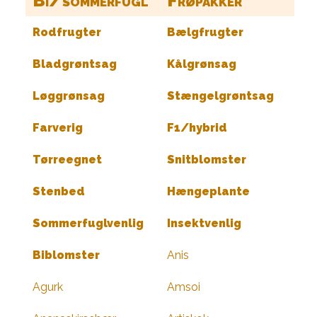
Bi/sommerfugl
Frøpakker
Rodfrugter
Bælgfrugter
Bladgrøntsag
Kålgrønsag
Løggrønsag
Stængelgrøntsag
Farverig
F1/hybrid
Tørreegnet
Snitblomster
Stenbed
Hængeplante
Sommerfuglvenlig
Insektvenlig
Biblomster
Anis
Agurk
Amsoi