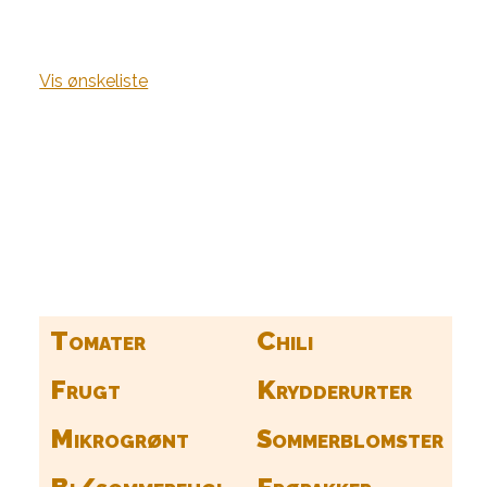
Vis ønskeliste
Kurv
Find alle dine frø her
Tomater
Chili
Frugt
Krydderurter
Mikrogrønt
Sommerblomster