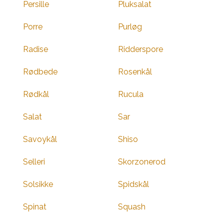
Persille
Pluksalat
Porre
Purløg
Radise
Ridderspore
Rødbede
Rosenkål
Rødkål
Rucula
Salat
Sar
Savoykål
Shiso
Selleri
Skorzonerod
Solsikke
Spidskål
Spinat
Squash