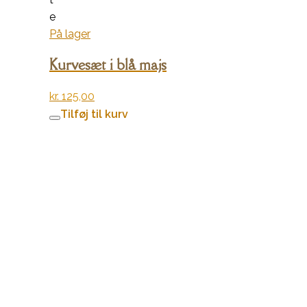
e
På lager
Kurvesæt i blå majs
kr.
125,00
Tilføj til kurv