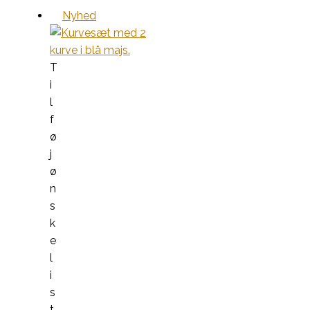
Nyhed
T
i
l
f
ø
j
ø
n
s
k
e
l
i
s
t