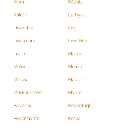
Kvan
Kålrabi
Kålroe
Lathyrus
Lisianthus
Løg
Løvemund
Løvstikke
Lupin
Majroe
Melon
Merian
Mizuna
Malope
Muskuskatost
Mynte
Pak choi
Peberfrugt
Pebermynte
Perilla