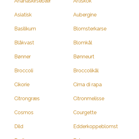
Ananaskirsebær
Artiskok
Asiatisk
Aubergine
Basilikum
Blomsterkarse
Blåkvast
Blomkål
Bønner
Bønneurt
Broccoli
Broccolikål
Cikorie
Cima di rapa
Citrongræs
Citronmelisse
Cosmos
Courgette
Dild
Edderkoppeblomst