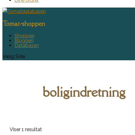
Dine ordrer
Tomat-shoppen
Shoppen
Bloggen
Databasen
Vælg Side
boligindretning
Viser 1 resultat