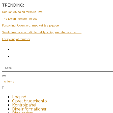
TRENDING:
Det kan du så og forspire i maj
The Dwarf Tomato Project
Forspiring: Uden jord, med vat & zip-pose
Saml dine noter om din tomatdyrkning eet sted – smart, ...
Forspiring af tomater
0 Items

Log ind
Opret brugerkonto
Kontrolpanel
Dine informationer