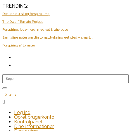
TRENDING:
Det kan du så og forspire i maj
The Dwarf Tomato Project
Forspiring: Uden jord, med vat & zip-pose
Saml dine noter om din tomatdyrkning eet sted – smart, ...
Forspiring af tomater
0 Items

Log ind
Opret brugerkonto
Kontrolpanel
Dine informationer