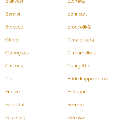
Blåkvast
Blomkål
Bønner
Bønneurt
Broccoli
Broccolikål
Cikorie
Cima di rapa
Citrongræs
Citronmelisse
Cosmos
Courgette
Dild
Edderkoppeblomst
Endive
Estragon
Feldsalat
Fennikel
Forårsløg
Græskar