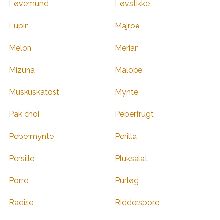
Løvemund
Løvstikke
Lupin
Majroe
Melon
Merian
Mizuna
Malope
Muskuskatost
Mynte
Pak choi
Peberfrugt
Pebermynte
Perilla
Persille
Pluksalat
Porre
Purløg
Radise
Ridderspore