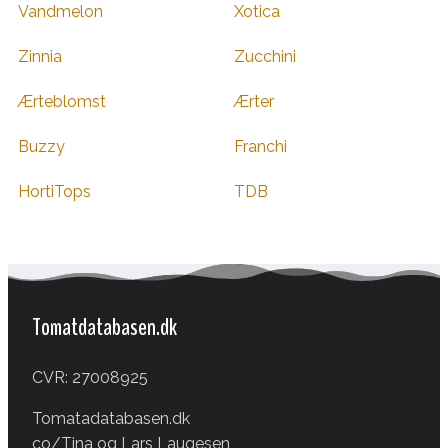
Vandmelon
Xotica
Zinnia
Zucchini
Ærteblomst
Ærter
Buzzy
Franchi
HortiTops
TDB
Tomatdatabasen.dk
CVR: 27008925
Tomatadatabasen.dk
co/Tina og Lars Laugesen