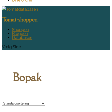
Dine ordrer
Tomat-shoppen
Shoppen
Bloggen
Databasen
Vælg Side
Bopak