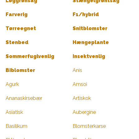
Løggrønsag
Stængelgrøntsag
Farverig
F1/hybrid
Tørreegnet
Snitblomster
Stenbed
Hængeplante
Sommerfuglvenlig
Insektvenlig
Biblomster
Anis
Agurk
Amsoi
Ananaskirsebær
Artiskok
Asiatisk
Aubergine
Basilikum
Blomsterkarse