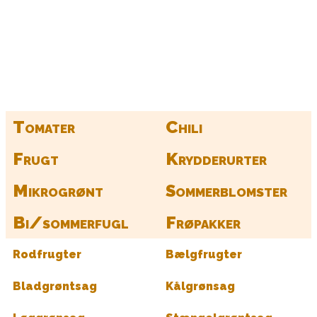
Kurv
Find alle dine frø her
Tomater
Chili
Frugt
Krydderurter
Mikrogrønt
Sommerblomster
Bi/sommerfugl
Frøpakker
Rodfrugter
Bælgfrugter
Bladgrøntsag
Kålgrønsag