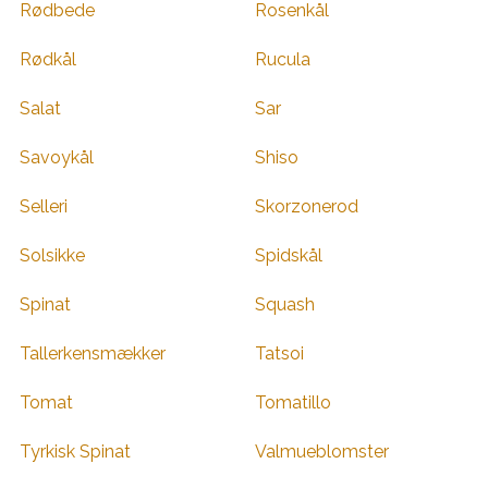
Rødbede
Rosenkål
Rødkål
Rucula
Salat
Sar
Savoykål
Shiso
Selleri
Skorzonerod
Solsikke
Spidskål
Spinat
Squash
Tallerkensmækker
Tatsoi
Tomat
Tomatillo
Tyrkisk Spinat
Valmueblomster