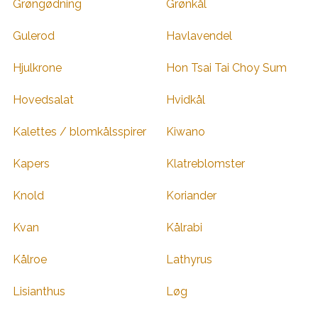
Grøngødning
Grønkål
Gulerod
Havlavendel
Hjulkrone
Hon Tsai Tai Choy Sum
Hovedsalat
Hvidkål
Kalettes / blomkålsspirer
Kiwano
Kapers
Klatreblomster
Knold
Koriander
Kvan
Kålrabi
Kålroe
Lathyrus
Lisianthus
Løg