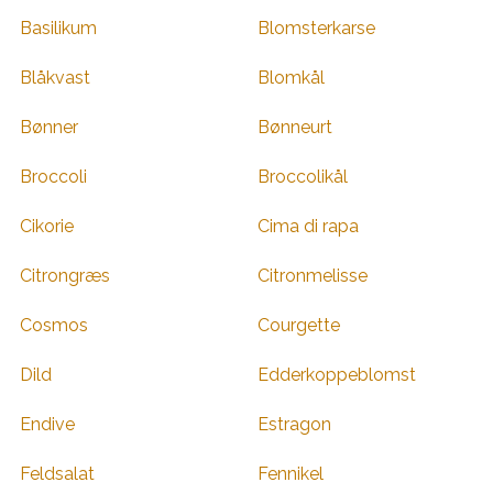
Basilikum
Blomsterkarse
Blåkvast
Blomkål
Bønner
Bønneurt
Broccoli
Broccolikål
Cikorie
Cima di rapa
Citrongræs
Citronmelisse
Cosmos
Courgette
Dild
Edderkoppeblomst
Endive
Estragon
Feldsalat
Fennikel