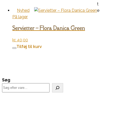
t
Nyhed
e
På lager
Servietter – Flora Danica Green
kr.
40,00
Tilføj til kurv
Søg