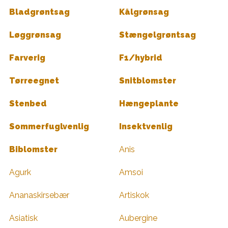
Bladgrøntsag
Kålgrønsag
Løggrønsag
Stængelgrøntsag
Farverig
F1/hybrid
Tørreegnet
Snitblomster
Stenbed
Hængeplante
Sommerfuglvenlig
Insektvenlig
Biblomster
Anis
Agurk
Amsoi
Ananaskirsebær
Artiskok
Asiatisk
Aubergine