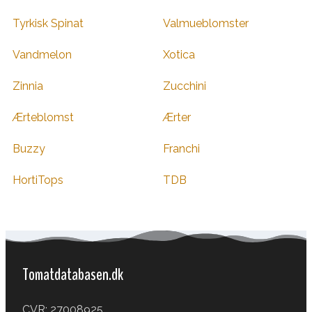
Tyrkisk Spinat
Valmueblomster
Vandmelon
Xotica
Zinnia
Zucchini
Ærteblomst
Ærter
Buzzy
Franchi
HortiTops
TDB
Tomatdatabasen.dk
CVR: 27008925