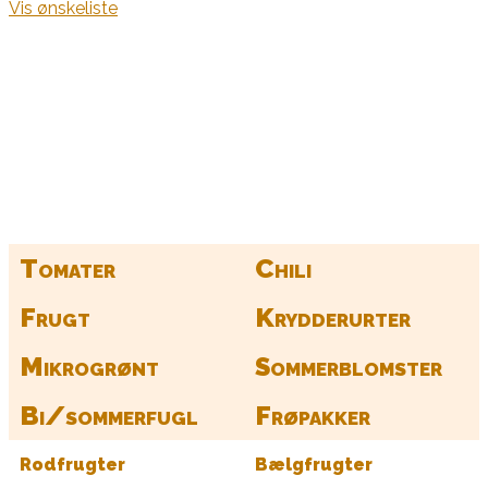
Vis ønskeliste
Kurv
Find alle dine frø her
Tomater
Chili
Frugt
Krydderurter
Mikrogrønt
Sommerblomster
Bi/sommerfugl
Frøpakker
Rodfrugter
Bælgfrugter