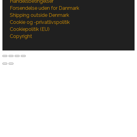
Handelsbetingelser
Forsendelse uden for Danmark
Shipping outside Denmark
Cookie og -privatlivspolitik
Cookiepolitik (EU)
Copyright