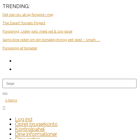
TRENDING:
Det kan du så og forspire i maj
The Dwarf Tomato Project
Forspiring: Uden jord, med vat & zip-pose
Saml dine noter om din tomatdyrkning eet sted – smart, ...
Forspiring af tomater
0 Items

Log ind
Opret brugerkonto
Kontrolpanel
Dine informationer