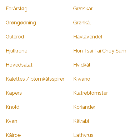
Forårsløg
Græskar
Grøngødning
Grønkål
Gulerod
Havlavendel
Hjulkrone
Hon Tsai Tai Choy Sum
Hovedsalat
Hvidkål
Kalettes / blomkålsspirer
Kiwano
Kapers
Klatreblomster
Knold
Koriander
Kvan
Kålrabi
Kålroe
Lathyrus