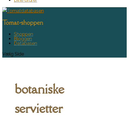
Dine ordrer
Tomat-shoppen
Shoppen
Bloggen
Databasen
Vælg Side
botaniske
servietter