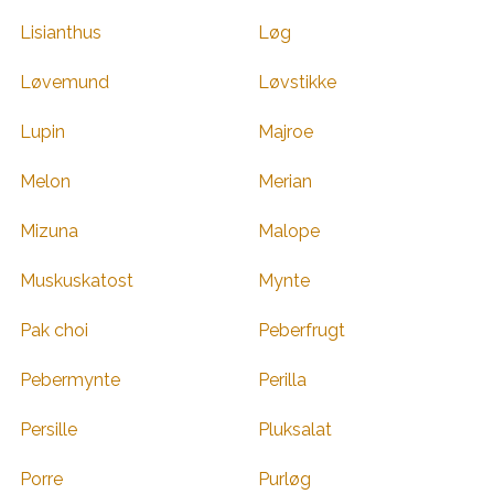
Lisianthus
Løg
Løvemund
Løvstikke
Lupin
Majroe
Melon
Merian
Mizuna
Malope
Muskuskatost
Mynte
Pak choi
Peberfrugt
Pebermynte
Perilla
Persille
Pluksalat
Porre
Purløg