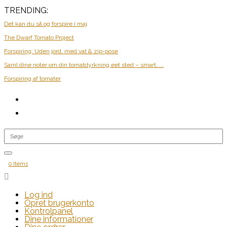
TRENDING:
Det kan du så og forspire i maj
The Dwarf Tomato Project
Forspiring: Uden jord, med vat & zip-pose
Saml dine noter om din tomatdyrkning eet sted – smart, ...
Forspiring af tomater
0 Items

Log ind
Opret brugerkonto
Kontrolpanel
Dine informationer