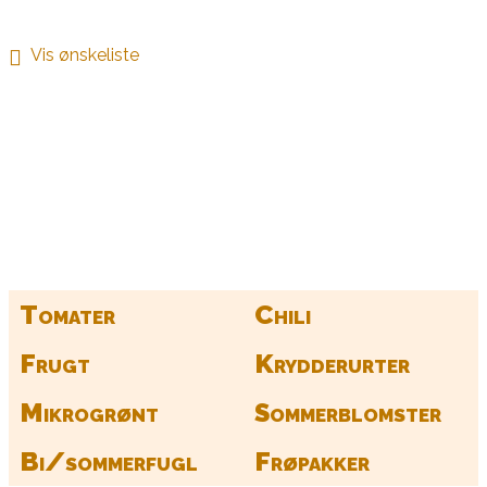
Vis ønskeliste
Kurv
Find alle dine frø her
Tomater
Chili
Frugt
Krydderurter
Mikrogrønt
Sommerblomster
Bi/sommerfugl
Frøpakker