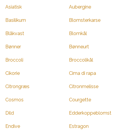
Asiatisk
Aubergine
Basilikum
Blomsterkarse
Blåkvast
Blomkål
Bønner
Bønneurt
Broccoli
Broccolikål
Cikorie
Cima di rapa
Citrongræs
Citronmelisse
Cosmos
Courgette
Dild
Edderkoppeblomst
Endive
Estragon