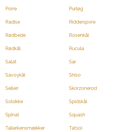
Porre
Purløg
Radise
Ridderspore
Rødbede
Rosenkål
Rødkål
Rucula
Salat
Sar
Savoykål
Shiso
Selleri
Skorzonerod
Solsikke
Spidskål
Spinat
Squash
Tallerkensmækker
Tatsoi