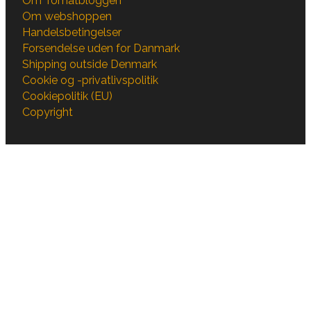
Om Tomatbloggen
Om webshoppen
Handelsbetingelser
Forsendelse uden for Danmark
Shipping outside Denmark
Cookie og -privatlivspolitik
Cookiepolitik (EU)
Copyright