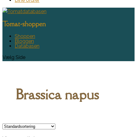
Dine ordrer
Tomat-shoppen
Shoppen
Bloggen
Databasen
Vælg Side
Brassica napus