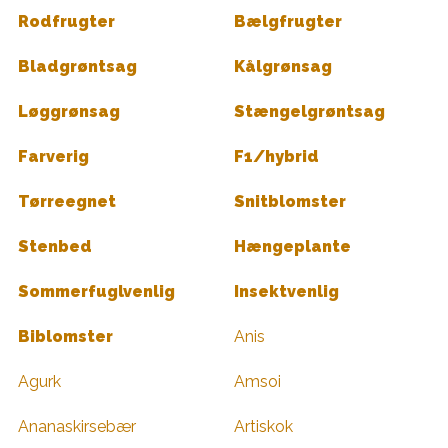
Rodfrugter
Bælgfrugter
Bladgrøntsag
Kålgrønsag
Løggrønsag
Stængelgrøntsag
Farverig
F1/hybrid
Tørreegnet
Snitblomster
Stenbed
Hængeplante
Sommerfuglvenlig
Insektvenlig
Biblomster
Anis
Agurk
Amsoi
Ananaskirsebær
Artiskok