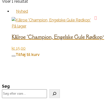
Viser 1 resultat
Nyhed
På lager
Kålroe ‘Champion, Engelske Gule Rødkop’
kr.
15,00
Tilføj til kurv
Søg