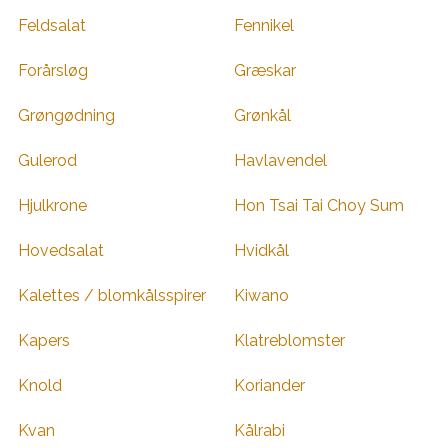
Feldsalat
Fennikel
Forårsløg
Græskar
Grøngødning
Grønkål
Gulerod
Havlavendel
Hjulkrone
Hon Tsai Tai Choy Sum
Hovedsalat
Hvidkål
Kalettes / blomkålsspirer
Kiwano
Kapers
Klatreblomster
Knold
Koriander
Kvan
Kålrabi