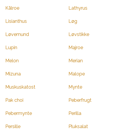
Kålroe
Lathyrus
Lisianthus
Løg
Løvemund
Løvstikke
Lupin
Majroe
Melon
Merian
Mizuna
Malope
Muskuskatost
Mynte
Pak choi
Peberfrugt
Pebermynte
Perilla
Persille
Pluksalat