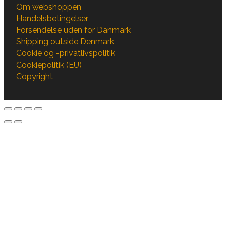
Om webshoppen
Handelsbetingelser
Forsendelse uden for Danmark
Shipping outside Denmark
Cookie og -privatlivspolitik
Cookiepolitik (EU)
Copyright