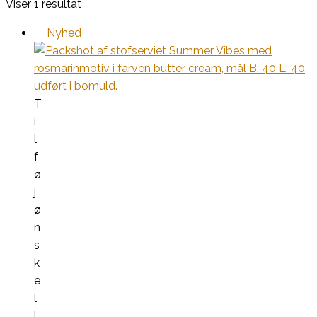
Viser 1 resultat
Nyhed
T
i
l
f
ø
j
ø
n
s
k
e
l
i