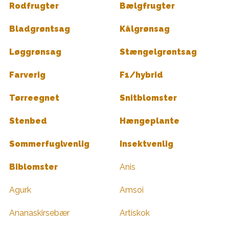
Rodfrugter
Bælgfrugter
Bladgrøntsag
Kålgrønsag
Løggrønsag
Stængelgrøntsag
Farverig
F1/hybrid
Tørreegnet
Snitblomster
Stenbed
Hængeplante
Sommerfuglvenlig
Insektvenlig
Biblomster
Anis
Agurk
Amsoi
Ananaskirsebær
Artiskok