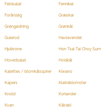
Feldsalat
Fennikel
Forårsløg
Græskar
Grøngødning
Grønkål
Gulerod
Havlavendel
Hjulkrone
Hon Tsai Tai Choy Sum
Hovedsalat
Hvidkål
Kalettes / blomkålsspirer
Kiwano
Kapers
Klatreblomster
Knold
Koriander
Kvan
Kålrabi