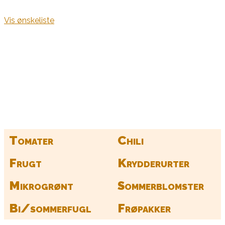
Vis ønskeliste
Kurv
Find alle dine frø her
Tomater
Chili
Frugt
Krydderurter
Mikrogrønt
Sommerblomster
Bi/sommerfugl
Frøpakker