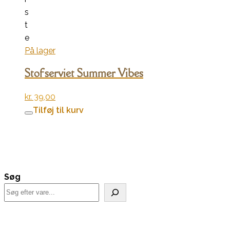
s
t
e
På lager
Stofserviet Summer Vibes
kr.
39,00
Tilføj til kurv
Søg