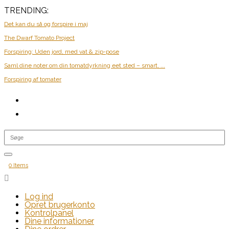
TRENDING:
Det kan du så og forspire i maj
The Dwarf Tomato Project
Forspiring: Uden jord, med vat & zip-pose
Saml dine noter om din tomatdyrkning eet sted – smart, ...
Forspiring af tomater
0 Items

Log ind
Opret brugerkonto
Kontrolpanel
Dine informationer