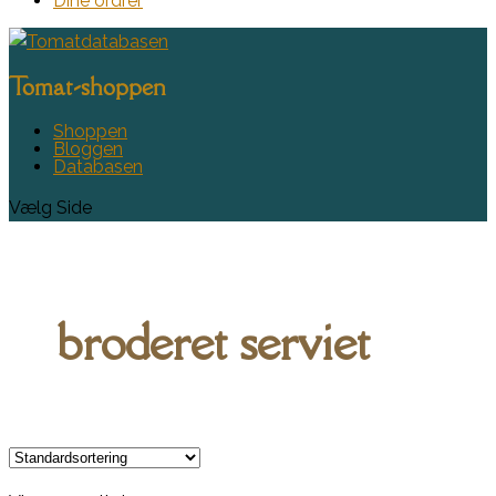
Dine ordrer
Tomat-shoppen
Shoppen
Bloggen
Databasen
Vælg Side
broderet serviet