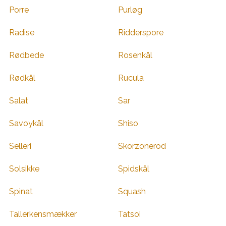
Porre
Purløg
Radise
Ridderspore
Rødbede
Rosenkål
Rødkål
Rucula
Salat
Sar
Savoykål
Shiso
Selleri
Skorzonerod
Solsikke
Spidskål
Spinat
Squash
Tallerkensmækker
Tatsoi