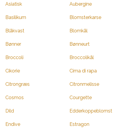
Asiatisk
Aubergine
Basilikum
Blomsterkarse
Blåkvast
Blomkål
Bønner
Bønneurt
Broccoli
Broccolikål
Cikorie
Cima di rapa
Citrongræs
Citronmelisse
Cosmos
Courgette
Dild
Edderkoppeblomst
Endive
Estragon