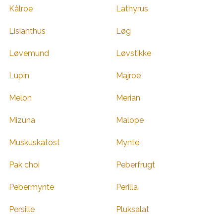
Kålroe
Lathyrus
Lisianthus
Løg
Løvemund
Løvstikke
Lupin
Majroe
Melon
Merian
Mizuna
Malope
Muskuskatost
Mynte
Pak choi
Peberfrugt
Pebermynte
Perilla
Persille
Pluksalat