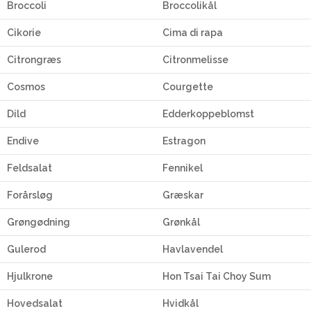
Broccoli
Broccolikål
Cikorie
Cima di rapa
Citrongræs
Citronmelisse
Cosmos
Courgette
Dild
Edderkoppeblomst
Endive
Estragon
Feldsalat
Fennikel
Forårsløg
Græskar
Grøngødning
Grønkål
Gulerod
Havlavendel
Hjulkrone
Hon Tsai Tai Choy Sum
Hovedsalat
Hvidkål