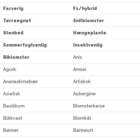
Farverig
F1/hybrid
Tørreegnet
Snitblomster
Stenbed
Hængeplante
Sommerfuglvenlig
Insektvenlig
Biblomster
Anis
Agurk
Amsoi
Ananaskirsebær
Artiskok
Asiatisk
Aubergine
Basilikum
Blomsterkarse
Blåkvast
Blomkål
Bønner
Bønneurt