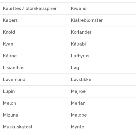
Kalettes / blomkålsspirer
Kiwano
Kapers
Klatreblomster
Knold
Koriander
Kvan
Kålrabi
Kålroe
Lathyrus
Lisianthus
Løg
Løvemund
Løvstikke
Lupin
Majroe
Melon
Merian
Mizuna
Malope
Muskuskatost
Mynte