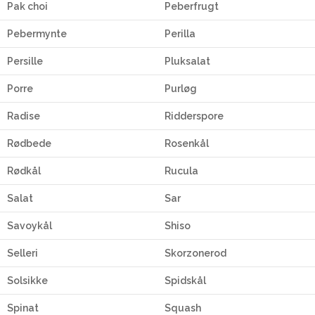
Pak choi
Peberfrugt
Pebermynte
Perilla
Persille
Pluksalat
Porre
Purløg
Radise
Ridderspore
Rødbede
Rosenkål
Rødkål
Rucula
Salat
Sar
Savoykål
Shiso
Selleri
Skorzonerod
Solsikke
Spidskål
Spinat
Squash