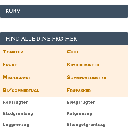
KURV
FIND ALLE DINE FRØ HER
Tomater
Chili
Frugt
Krydderurter
Mikrogrønt
Sommerblomster
Bi/sommerfugl
Frøpakker
Rodfrugter
Bælgfrugter
Bladgrøntsag
Kålgrønsag
Løggrønsag
Stængelgrøntsag