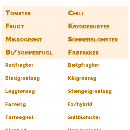
Tomater
Chili
Frugt
Krydderurter
Mikrogrønt
Sommerblomster
Bi/sommerfugl
Frøpakker
Rodfrugter
Bælgfrugter
Bladgrøntsag
Kålgrønsag
Løggrønsag
Stængelgrøntsag
Farverig
F1/hybrid
Tørreegnet
Snitblomster