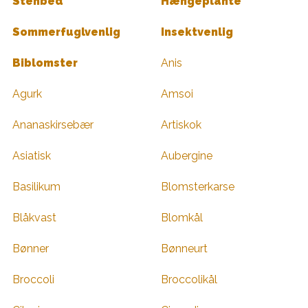
Stenbed
Hængeplante
Sommerfuglvenlig
Insektvenlig
Biblomster
Anis
Agurk
Amsoi
Ananaskirsebær
Artiskok
Asiatisk
Aubergine
Basilikum
Blomsterkarse
Blåkvast
Blomkål
Bønner
Bønneurt
Broccoli
Broccolikål