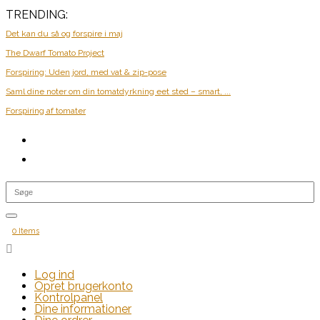
TRENDING:
Det kan du så og forspire i maj
The Dwarf Tomato Project
Forspiring: Uden jord, med vat & zip-pose
Saml dine noter om din tomatdyrkning eet sted – smart, ...
Forspiring af tomater
0 Items

Log ind
Opret brugerkonto
Kontrolpanel
Dine informationer