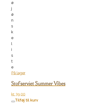
ø
j
ø
n
s
k
e
l
i
s
t
e
På lager
Stofserviet Summer Vibes
kr.
39,00
Tilføj til kurv