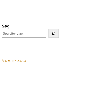
Søg
Vis ønskeliste
Kurv
Find alle dine frø her