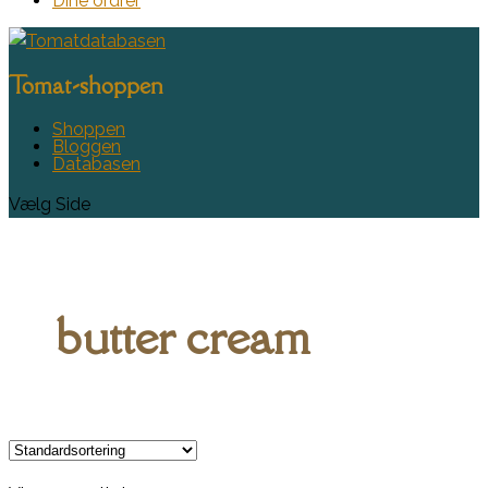
Dine ordrer
Tomat-shoppen
Shoppen
Bloggen
Databasen
Vælg Side
butter cream