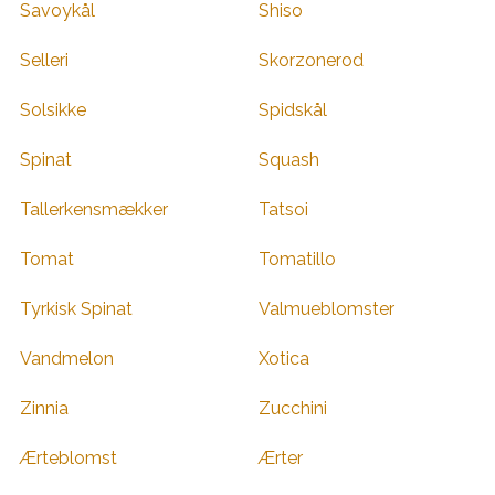
Savoykål
Shiso
Selleri
Skorzonerod
Solsikke
Spidskål
Spinat
Squash
Tallerkensmækker
Tatsoi
Tomat
Tomatillo
Tyrkisk Spinat
Valmueblomster
Vandmelon
Xotica
Zinnia
Zucchini
Ærteblomst
Ærter