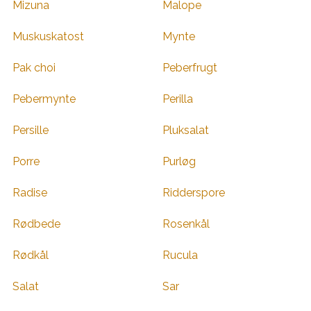
Mizuna
Malope
Muskuskatost
Mynte
Pak choi
Peberfrugt
Pebermynte
Perilla
Persille
Pluksalat
Porre
Purløg
Radise
Ridderspore
Rødbede
Rosenkål
Rødkål
Rucula
Salat
Sar