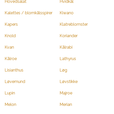
Hovedsalat
Hvidkål
Kalettes / blomkålsspirer
Kiwano
Kapers
Klatreblomster
Knold
Koriander
Kvan
Kålrabi
Kålroe
Lathyrus
Lisianthus
Løg
Løvemund
Løvstikke
Lupin
Majroe
Melon
Merian