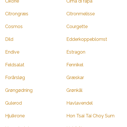
Cikorie
Cima di rapa
Citrongræs
Citronmelisse
Cosmos
Courgette
Dild
Edderkoppeblomst
Endive
Estragon
Feldsalat
Fennikel
Forårsløg
Græskar
Grøngødning
Grønkål
Gulerod
Havlavendel
Hjulkrone
Hon Tsai Tai Choy Sum