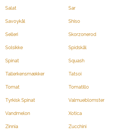
Salat
Sar
Savoykål
Shiso
Selleri
Skorzonerod
Solsikke
Spidskål
Spinat
Squash
Tallerkensmækker
Tatsoi
Tomat
Tomatillo
Tyrkisk Spinat
Valmueblomster
Vandmelon
Xotica
Zinnia
Zucchini