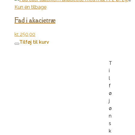
Kun én tilbage
Fad i akacietræ
kr.
250,00
Tilføj til kurv
T
i
l
f
ø
j
ø
n
s
k