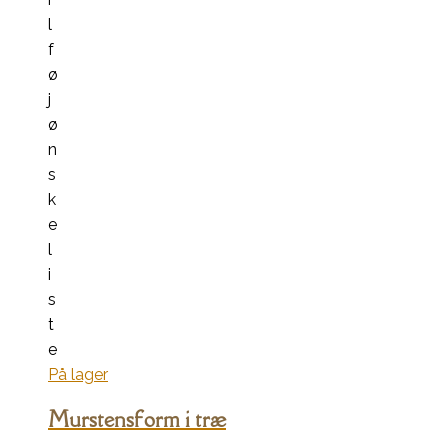
l
f
ø
j
ø
n
s
k
e
l
i
s
t
e
På lager
Murstensform i træ