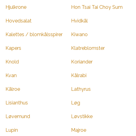
Hjulkrone
Hon Tsai Tai Choy Sum
Hovedsalat
Hvidkål
Kalettes / blomkålsspirer
Kiwano
Kapers
Klatreblomster
Knold
Koriander
Kvan
Kålrabi
Kålroe
Lathyrus
Lisianthus
Løg
Løvemund
Løvstikke
Lupin
Majroe