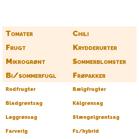
Find alle dine frø her
Tomater
Chili
Frugt
Krydderurter
Mikrogrønt
Sommerblomster
Bi/sommerfugl
Frøpakker
Rodfrugter
Bælgfrugter
Bladgrøntsag
Kålgrønsag
Løggrønsag
Stængelgrøntsag
Farverig
F1/hybrid