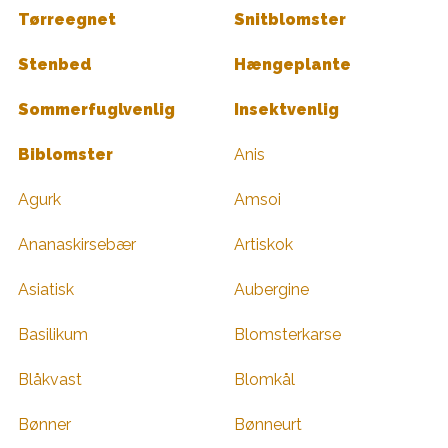
Tørreegnet
Snitblomster
Stenbed
Hængeplante
Sommerfuglvenlig
Insektvenlig
Biblomster
Anis
Agurk
Amsoi
Ananaskirsebær
Artiskok
Asiatisk
Aubergine
Basilikum
Blomsterkarse
Blåkvast
Blomkål
Bønner
Bønneurt