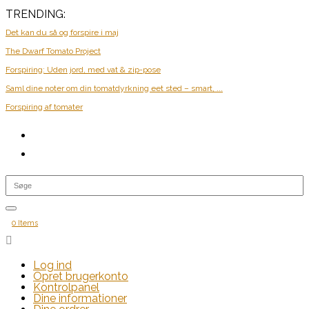
TRENDING:
Det kan du så og forspire i maj
The Dwarf Tomato Project
Forspiring: Uden jord, med vat & zip-pose
Saml dine noter om din tomatdyrkning eet sted – smart, ...
Forspiring af tomater
0 Items

Log ind
Opret brugerkonto
Kontrolpanel
Dine informationer