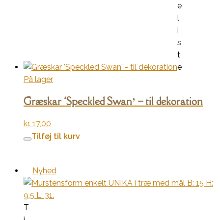
e
l
i
s
t
e
På lager
Græskar ‘Speckled Swan’ – til dekoration
kr.
17,00
Tilføj til kurv
Nyhed
T
i