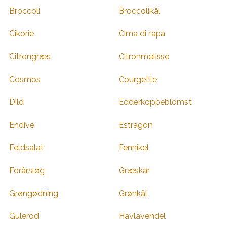
Broccoli
Broccolikål
Cikorie
Cima di rapa
Citrongræs
Citronmelisse
Cosmos
Courgette
Dild
Edderkoppeblomst
Endive
Estragon
Feldsalat
Fennikel
Forårsløg
Græskar
Grøngødning
Grønkål
Gulerod
Havlavendel