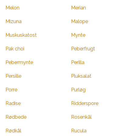
Melon
Merian
Mizuna
Malope
Muskuskatost
Mynte
Pak choi
Peberfrugt
Pebermynte
Perilla
Persille
Pluksalat
Porre
Purløg
Radise
Ridderspore
Rødbede
Rosenkål
Rødkål
Rucula