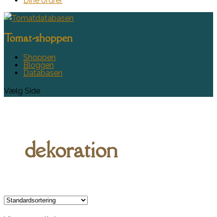
Dine ordrer
Tomat-shoppen
Shoppen
Bloggen
Databasen
Vælg Side
dekoration