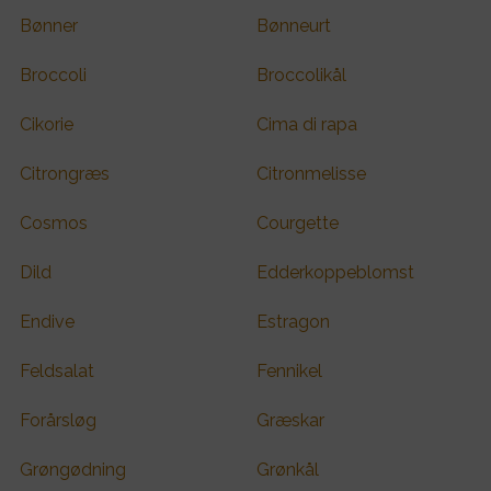
Bønner
Bønneurt
Broccoli
Broccolikål
Cikorie
Cima di rapa
Citrongræs
Citronmelisse
Cosmos
Courgette
Dild
Edderkoppeblomst
Endive
Estragon
Feldsalat
Fennikel
Forårsløg
Græskar
Grøngødning
Grønkål