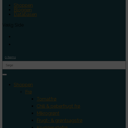
Shoppen
Bloggen
Databasen
Vælg Side
0 Items
Shoppen
Frø
Tomatfrø
Chili & peberfrugt frø
Mikrogrønt
Frugt- & grøntsagsfrø
Krydderurtefrø