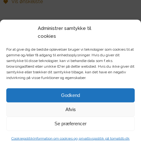
Vis ønskeliste
Find alle dine frø her
Administrer samtykke til
cookies
Tomater
Chili
For at give dig de bedste oplevelser bruger vi teknologier som cookies til at
gemme og/eller få adgang til enhedsoplysninger. Hvis du giver dit
Frugt
samtykke til disse teknologier, kan vi behandle data som f.eks.
Krydderurter
browsingadfærd eller unikke ID'er på dette websted. Hvis du ikke giver dit
samtykke eller trækker dit samtykke tilbage, kan det have en negativ
Mikrogrønt
Sommerblomster
indvirkning på visse funktioner og egenskaber.
Bi/sommerfugl
Frøpakker
Godkend
Rodfrugter
Bælgfrugter
Afvis
Bladgrøntsag
Kålgrønsag
Se præferencer
Løggrønsag
Stængelgrøntsag
Cookiepolitik
Information om cookies og privatlivspolitik på tomatdb.dk