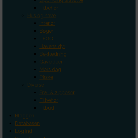
Opbinding & støtte
Tilbehør
Hus og have
Interiør
Bøger
LEGO
Havens dyr
Beklædning
Gaveidéer
Mors dag
Påske
Diverse
Frø- & zipposer
Tilbehør
Tilbud
Bloggen
Databasen
Log ind