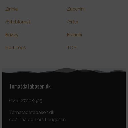
Zinnia
Zucchini
Ærteblomst
Ærter
Buzzy
Franchi
HortiTops
TDB
Tomatdatabasen.dk
CVR: 27008925
Tomatadatabasen.dk
co/Tina og Lars Laugesen