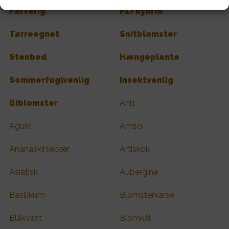
Farverig
F1/hybrid
Tørreegnet
Snitblomster
Stenbed
Hængeplante
Sommerfuglvenlig
Insektvenlig
Biblomster
Anis
Agurk
Amsoi
Ananaskirsebær
Artiskok
Asiatisk
Aubergine
Basilikum
Blomsterkarse
Blåkvast
Blomkål