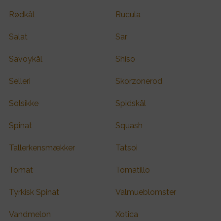
Rødkål
Rucula
Salat
Sar
Savoykål
Shiso
Selleri
Skorzonerod
Solsikke
Spidskål
Spinat
Squash
Tallerkensmækker
Tatsoi
Tomat
Tomatillo
Tyrkisk Spinat
Valmueblomster
Vandmelon
Xotica