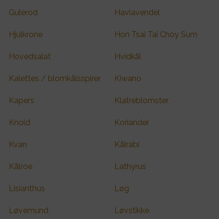
Gulerod
Havlavendel
Hjulkrone
Hon Tsai Tai Choy Sum
Hovedsalat
Hvidkål
Kalettes / blomkålsspirer
Kiwano
Kapers
Klatreblomster
Knold
Koriander
Kvan
Kålrabi
Kålroe
Lathyrus
Lisianthus
Løg
Løvemund
Løvstikke