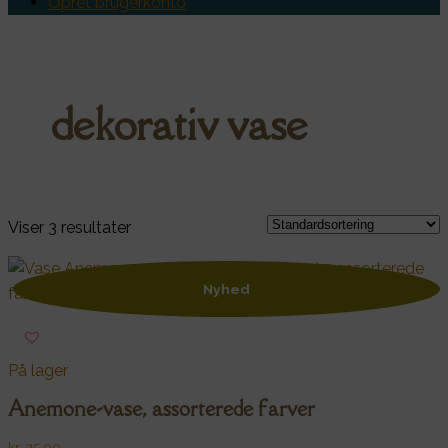
Opret brugerkonto
dekorativ vase
Viser 3 resultater
Nyhed
På lager
Anemone-vase, assorterede farver
kr.
25,00