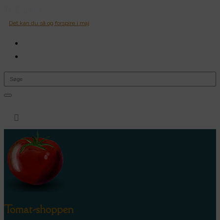
TRENDING:
Det kan du så og forspire i maj
0 Items

Tomat-shoppen