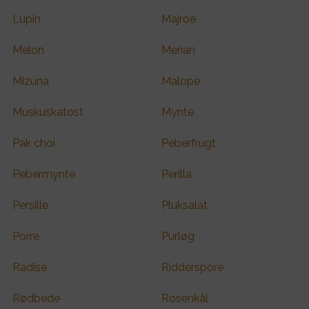
Lupin
Majroe
Melon
Merian
Mizuna
Malope
Muskuskatost
Mynte
Pak choi
Peberfrugt
Pebermynte
Perilla
Persille
Pluksalat
Porre
Purløg
Radise
Ridderspore
Rødbede
Rosenkål