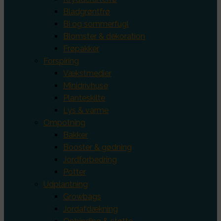
Bladgrøntfrø
Bi og sommerfugl
Blomster & dekoration
Frøpakker
Forspiring
Vækstmedier
Minidrivhuse
Planteskilte
Lys & varme
Ompotning
Bakker
Booster & gødning
Jordforbedring
Potter
Udplantning
Growbags
Jordafdækning