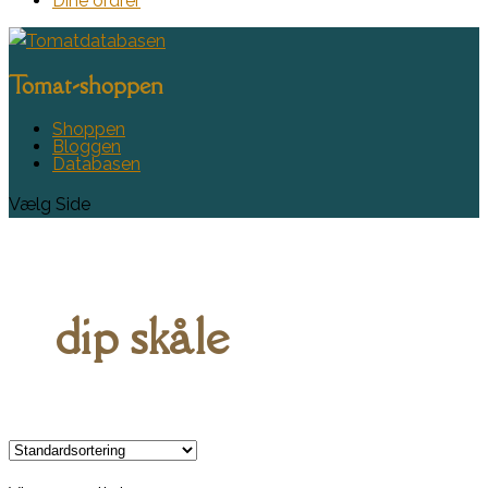
Dine ordrer
Tomat-shoppen
Shoppen
Bloggen
Databasen
Vælg Side
dip skåle