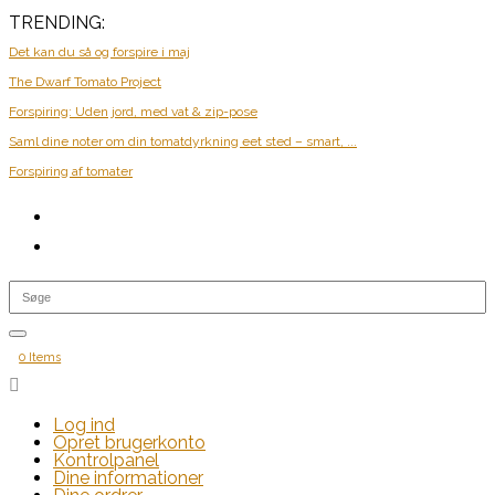
TRENDING:
Det kan du så og forspire i maj
The Dwarf Tomato Project
Forspiring: Uden jord, med vat & zip-pose
Saml dine noter om din tomatdyrkning eet sted – smart, ...
Forspiring af tomater
0 Items

Log ind
Opret brugerkonto
Kontrolpanel
Dine informationer