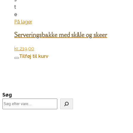
t
e
På lager
Serveringsbakke med skåle og skeer
kr.
219,00
Tilføj til kurv
Søg