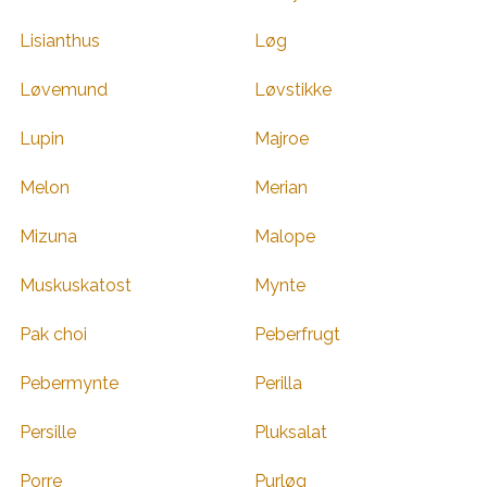
Lisianthus
Løg
Løvemund
Løvstikke
Lupin
Majroe
Melon
Merian
Mizuna
Malope
Muskuskatost
Mynte
Pak choi
Peberfrugt
Pebermynte
Perilla
Persille
Pluksalat
Porre
Purløg