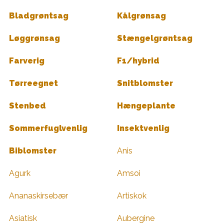
Bladgrøntsag
Kålgrønsag
Løggrønsag
Stængelgrøntsag
Farverig
F1/hybrid
Tørreegnet
Snitblomster
Stenbed
Hængeplante
Sommerfuglvenlig
Insektvenlig
Biblomster
Anis
Agurk
Amsoi
Ananaskirsebær
Artiskok
Asiatisk
Aubergine