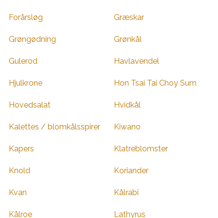
Forårsløg
Græskar
Grøngødning
Grønkål
Gulerod
Havlavendel
Hjulkrone
Hon Tsai Tai Choy Sum
Hovedsalat
Hvidkål
Kalettes / blomkålsspirer
Kiwano
Kapers
Klatreblomster
Knold
Koriander
Kvan
Kålrabi
Kålroe
Lathyrus