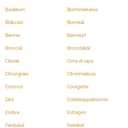
Basilikum
Blomsterkarse
Blåkvast
Blomkål
Bønner
Bønneurt
Broccoli
Broccolikål
Cikorie
Cima di rapa
Citrongræs
Citronmelisse
Cosmos
Courgette
Dild
Edderkoppeblomst
Endive
Estragon
Feldsalat
Fennikel