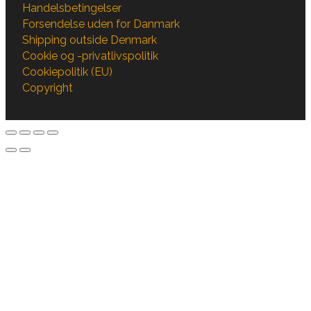
Handelsbetingelser
Forsendelse uden for Danmark
Shipping outside Denmark
Cookie og -privatlivspolitik
Cookiepolitik (EU)
Copyright