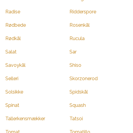
Radise
Ridderspore
Rødbede
Rosenkål
Rødkål
Rucula
Salat
Sar
Savoykål
Shiso
Selleri
Skorzonerod
Solsikke
Spidskål
Spinat
Squash
Tallerkensmækker
Tatsoi
Tomat
Tomatillo