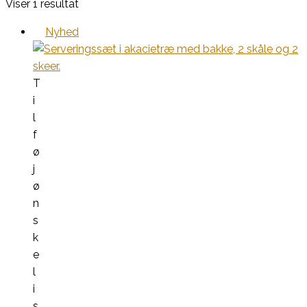
Viser 1 resultat
Nyhed
T
i
l
f
ø
j
ø
n
s
k
e
l
i
s