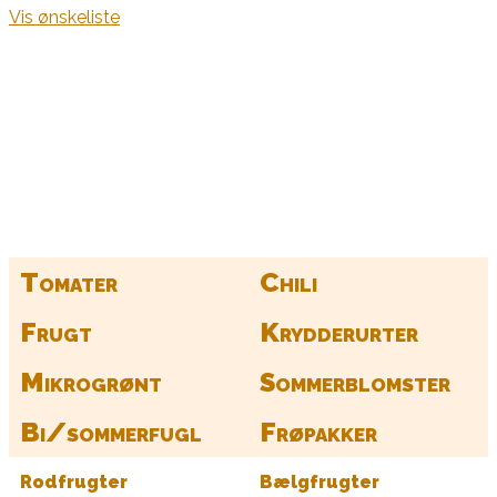
Vis ønskeliste
Kurv
Find alle dine frø her
Tomater
Chili
Frugt
Krydderurter
Mikrogrønt
Sommerblomster
Bi/sommerfugl
Frøpakker
Rodfrugter
Bælgfrugter