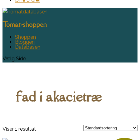
Dine ordrer
Tomat-shoppen
Shoppen
Bloggen
Databasen
Vælg Side
fad i akacietræ
Viser 1 resultat