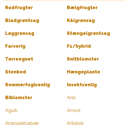
Rodfrugter
Bælgfrugter
Bladgrøntsag
Kålgrønsag
Løggrønsag
Stængelgrøntsag
Farverig
F1/hybrid
Tørreegnet
Snitblomster
Stenbed
Hængeplante
Sommerfuglvenlig
Insektvenlig
Biblomster
Anis
Agurk
Amsoi
Ananaskirsebær
Artiskok