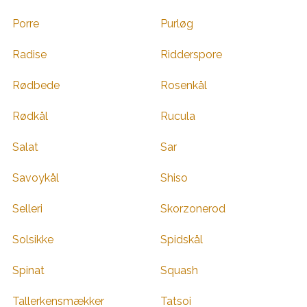
Porre
Purløg
Radise
Ridderspore
Rødbede
Rosenkål
Rødkål
Rucula
Salat
Sar
Savoykål
Shiso
Selleri
Skorzonerod
Solsikke
Spidskål
Spinat
Squash
Tallerkensmækker
Tatsoi