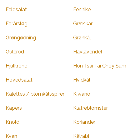
Feldsalat
Fennikel
Forårsløg
Græskar
Grøngødning
Grønkål
Gulerod
Havlavendel
Hjulkrone
Hon Tsai Tai Choy Sum
Hovedsalat
Hvidkål
Kalettes / blomkålsspirer
Kiwano
Kapers
Klatreblomster
Knold
Koriander
Kvan
Kålrabi