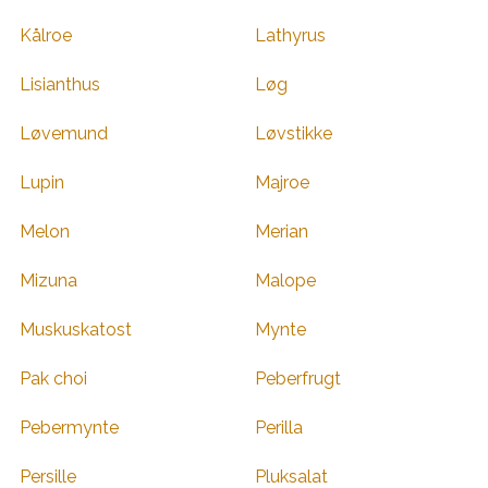
Kålroe
Lathyrus
Lisianthus
Løg
Løvemund
Løvstikke
Lupin
Majroe
Melon
Merian
Mizuna
Malope
Muskuskatost
Mynte
Pak choi
Peberfrugt
Pebermynte
Perilla
Persille
Pluksalat