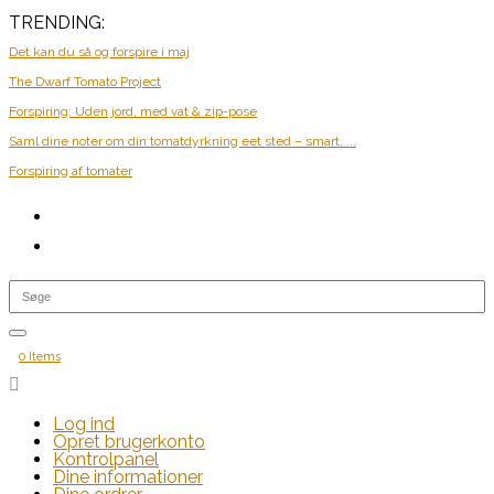
TRENDING:
Det kan du så og forspire i maj
The Dwarf Tomato Project
Forspiring: Uden jord, med vat & zip-pose
Saml dine noter om din tomatdyrkning eet sted – smart, ...
Forspiring af tomater
0 Items

Log ind
Opret brugerkonto
Kontrolpanel
Dine informationer