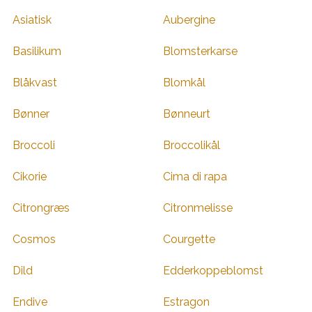
Asiatisk
Aubergine
Basilikum
Blomsterkarse
Blåkvast
Blomkål
Bønner
Bønneurt
Broccoli
Broccolikål
Cikorie
Cima di rapa
Citrongræs
Citronmelisse
Cosmos
Courgette
Dild
Edderkoppeblomst
Endive
Estragon