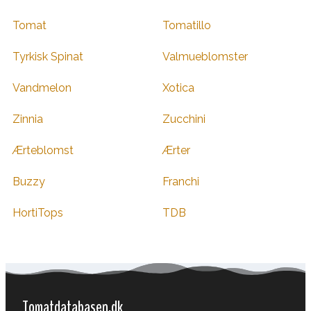
Tomat
Tomatillo
Tyrkisk Spinat
Valmueblomster
Vandmelon
Xotica
Zinnia
Zucchini
Ærteblomst
Ærter
Buzzy
Franchi
HortiTops
TDB
Tomatdatabasen.dk