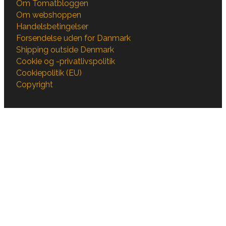
Om Tomatbloggen
Om webshoppen
Handelsbetingelser
Forsendelse uden for Danmark
Shipping outside Denmark
Cookie og -privatlivspolitik
Cookiepolitik (EU)
Copyright