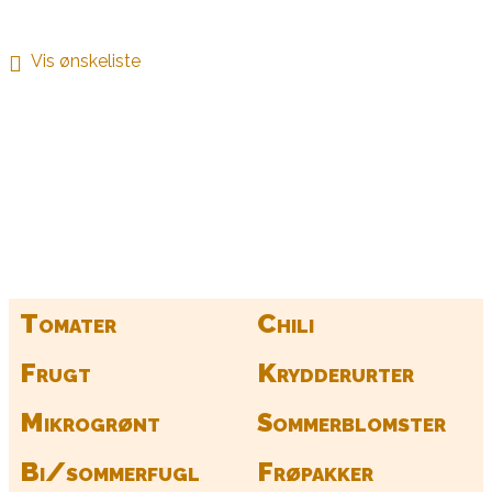
Vis ønskeliste
Kurv
Find alle dine frø her
Tomater
Chili
Frugt
Krydderurter
Mikrogrønt
Sommerblomster
Bi/sommerfugl
Frøpakker