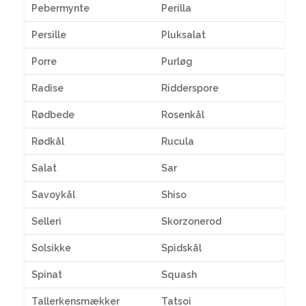
Pebermynte
Perilla
Persille
Pluksalat
Porre
Purløg
Radise
Ridderspore
Rødbede
Rosenkål
Rødkål
Rucula
Salat
Sar
Savoykål
Shiso
Selleri
Skorzonerod
Solsikke
Spidskål
Spinat
Squash
Tallerkensmækker
Tatsoi