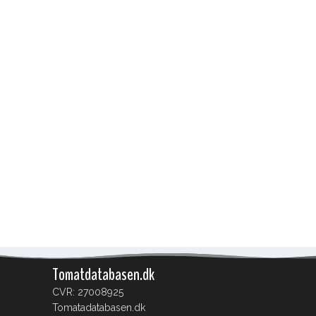
Tomatdatabasen.dk
CVR: 27008925
Tomatadatabasen.dk