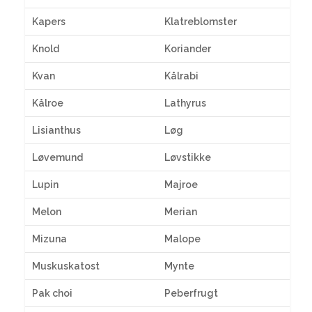
Kapers
Klatreblomster
Knold
Koriander
Kvan
Kålrabi
Kålroe
Lathyrus
Lisianthus
Løg
Løvemund
Løvstikke
Lupin
Majroe
Melon
Merian
Mizuna
Malope
Muskuskatost
Mynte
Pak choi
Peberfrugt