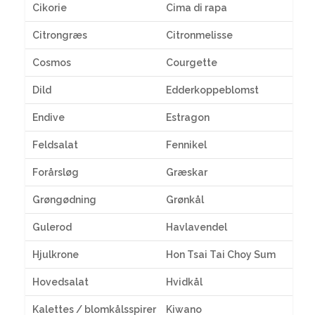
Cikorie
Cima di rapa
Citrongræs
Citronmelisse
Cosmos
Courgette
Dild
Edderkoppeblomst
Endive
Estragon
Feldsalat
Fennikel
Forårsløg
Græskar
Grøngødning
Grønkål
Gulerod
Havlavendel
Hjulkrone
Hon Tsai Tai Choy Sum
Hovedsalat
Hvidkål
Kalettes / blomkålsspirer
Kiwano