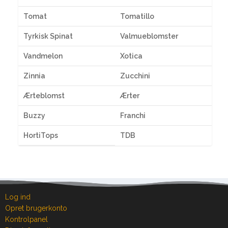
Tomat
Tomatillo
Tyrkisk Spinat
Valmueblomster
Vandmelon
Xotica
Zinnia
Zucchini
Ærteblomst
Ærter
Buzzy
Franchi
HortiTops
TDB
Log ind
Opret brugerkonto
Kontrolpanel