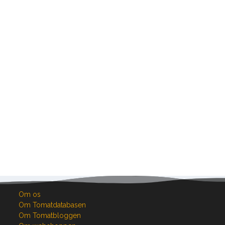
Om os
Om Tomatdatabasen
Om Tomatbloggen