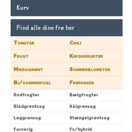
Kurv
Find alle dine frø her
Tomater
Chili
Frugt
Krydderurter
Mikrogrønt
Sommerblomster
Bi/sommerfugl
Frøpakker
Rodfrugter
Bælgfrugter
Bladgrøntsag
Kålgrønsag
Løggrønsag
Stængelgrøntsag
Farverig
F1/hybrid