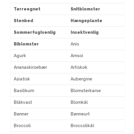
Tørreegnet
Snitblomster
Stenbed
Hængeplante
Sommerfuglvenlig
Insektvenlig
Biblomster
Anis
Agurk
Amsoi
Ananaskirsebær
Artiskok
Asiatisk
Aubergine
Basilikum
Blomsterkarse
Blåkvast
Blomkål
Bønner
Bønneurt
Broccoli
Broccolikål