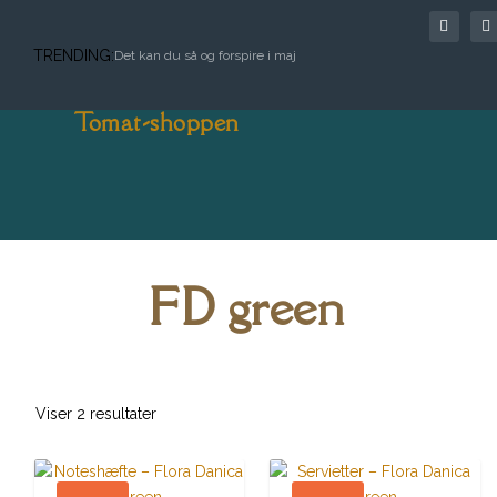
TRENDING:
Det kan du så og forspire i maj
Tomat-shoppen
FD green
Viser 2 resultater