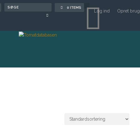

0 ITEMS
Log ind
Opret brug