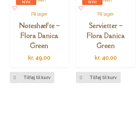
NYH
NYH
ED
ED
På lager
På lager
Noteshæfte –
Servietter –
Flora Danica
Flora Danica
Green
Green
kr.
49,00
kr.
40,00
Tilføj til kurv
Tilføj til kurv