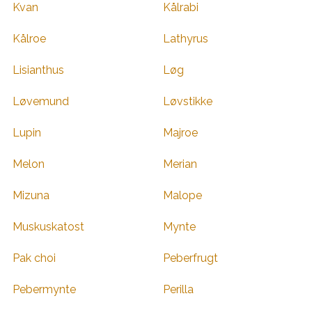
Kvan
Kålrabi
Kålroe
Lathyrus
Lisianthus
Løg
Løvemund
Løvstikke
Lupin
Majroe
Melon
Merian
Mizuna
Malope
Muskuskatost
Mynte
Pak choi
Peberfrugt
Pebermynte
Perilla