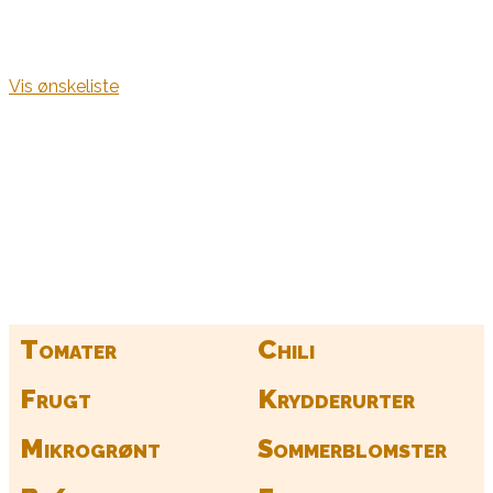
Vis ønskeliste
Kurv
Find alle dine frø her
Tomater
Chili
Frugt
Krydderurter
Mikrogrønt
Sommerblomster