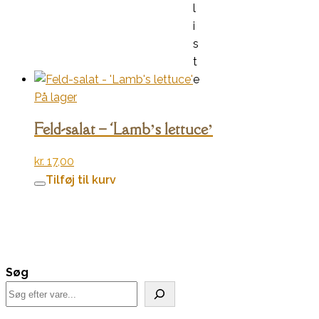
l
i
s
t
e
På lager
Feld-salat – ‘Lamb’s lettuce’
kr.
17,00
Tilføj til kurv
Søg