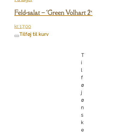
Feld-salat – ‘Green Volhart 2’
kr.
17,00
Tilføj til kurv
T
i
l
f
ø
j
ø
n
s
k
e