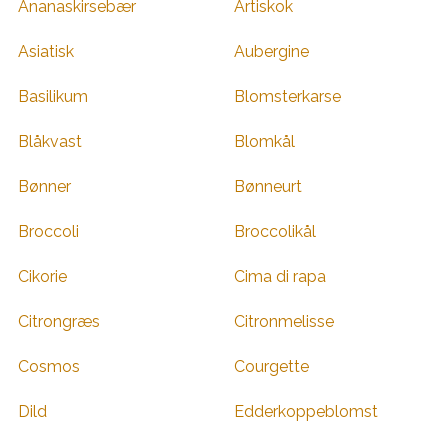
Ananaskirsebær
Artiskok
Asiatisk
Aubergine
Basilikum
Blomsterkarse
Blåkvast
Blomkål
Bønner
Bønneurt
Broccoli
Broccolikål
Cikorie
Cima di rapa
Citrongræs
Citronmelisse
Cosmos
Courgette
Dild
Edderkoppeblomst