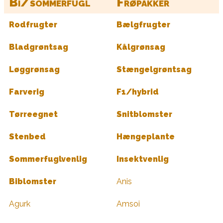
Bi/sommerfugl
Frøpakker
Rodfrugter
Bælgfrugter
Bladgrøntsag
Kålgrønsag
Løggrønsag
Stængelgrøntsag
Farverig
F1/hybrid
Tørreegnet
Snitblomster
Stenbed
Hængeplante
Sommerfuglvenlig
Insektvenlig
Biblomster
Anis
Agurk
Amsoi