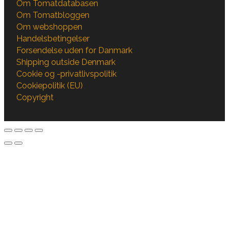
Om Tomatdatabasen
Om Tomatbloggen
Om webshoppen
Handelsbetingelser
Forsendelse uden for Danmark
Shipping outside Denmark
Cookie og -privatlivspolitik
Cookiepolitik (EU)
Copyright