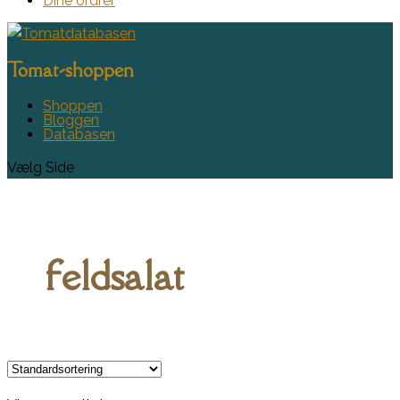
Dine ordrer
Tomat-shoppen
Shoppen
Bloggen
Databasen
Vælg Side
feldsalat