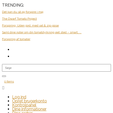
TRENDING:
Det kan du så og forspire i maj
The Dwarf Tomato Project
Forspiring: Uden jord, med vat & zip-pose
Saml dine noter om din tomatdyrkning eet sted – smart, ...
Forspiring af tomater
0 Items

Log ind
Opret brugerkonto
Kontrolpanel
Dine informationer