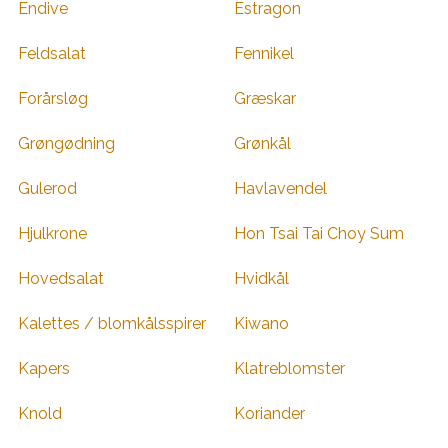
Endive
Estragon
Feldsalat
Fennikel
Forårsløg
Græskar
Grøngødning
Grønkål
Gulerod
Havlavendel
Hjulkrone
Hon Tsai Tai Choy Sum
Hovedsalat
Hvidkål
Kalettes / blomkålsspirer
Kiwano
Kapers
Klatreblomster
Knold
Koriander