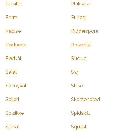
Persille
Pluksalat
Porre
Purløg
Radise
Ridderspore
Rødbede
Rosenkål
Rødkål
Rucula
Salat
Sar
Savoykål
Shiso
Selleri
Skorzonerod
Solsikke
Spidskål
Spinat
Squash