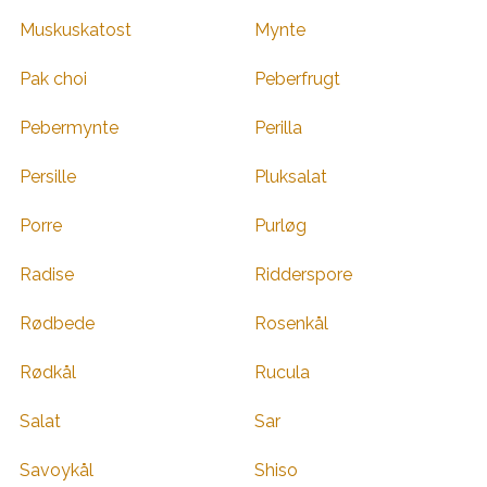
Muskuskatost
Mynte
Pak choi
Peberfrugt
Pebermynte
Perilla
Persille
Pluksalat
Porre
Purløg
Radise
Ridderspore
Rødbede
Rosenkål
Rødkål
Rucula
Salat
Sar
Savoykål
Shiso