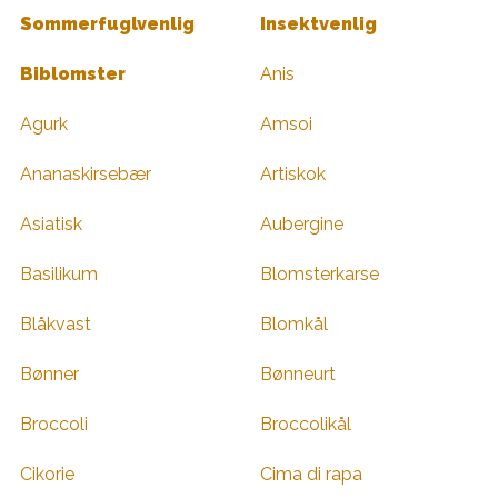
Sommerfuglvenlig
Insektvenlig
Biblomster
Anis
Agurk
Amsoi
Ananaskirsebær
Artiskok
Asiatisk
Aubergine
Basilikum
Blomsterkarse
Blåkvast
Blomkål
Bønner
Bønneurt
Broccoli
Broccolikål
Cikorie
Cima di rapa