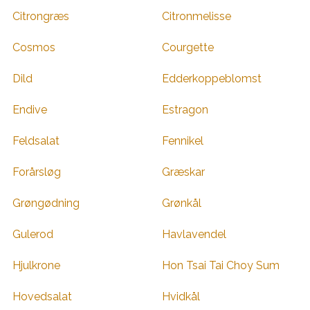
Citrongræs
Citronmelisse
Cosmos
Courgette
Dild
Edderkoppeblomst
Endive
Estragon
Feldsalat
Fennikel
Forårsløg
Græskar
Grøngødning
Grønkål
Gulerod
Havlavendel
Hjulkrone
Hon Tsai Tai Choy Sum
Hovedsalat
Hvidkål