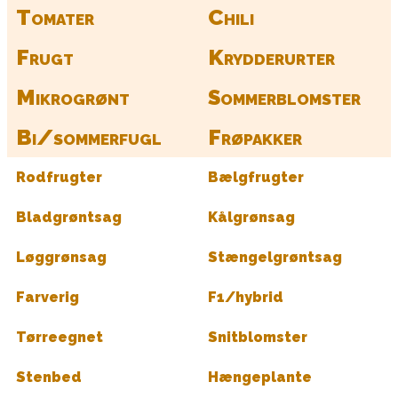
Tomater
Chili
Frugt
Krydderurter
Mikrogrønt
Sommerblomster
Bi/sommerfugl
Frøpakker
Rodfrugter
Bælgfrugter
Bladgrøntsag
Kålgrønsag
Løggrønsag
Stængelgrøntsag
Farverig
F1/hybrid
Tørreegnet
Snitblomster
Stenbed
Hængeplante