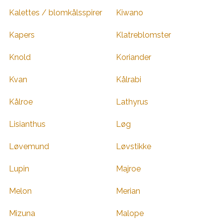
Kalettes / blomkålsspirer
Kiwano
Kapers
Klatreblomster
Knold
Koriander
Kvan
Kålrabi
Kålroe
Lathyrus
Lisianthus
Løg
Løvemund
Løvstikke
Lupin
Majroe
Melon
Merian
Mizuna
Malope