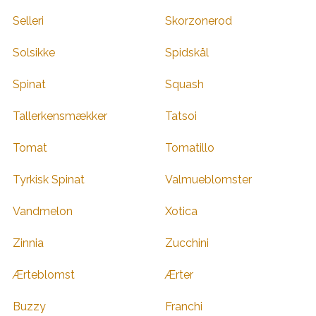
Selleri
Skorzonerod
Solsikke
Spidskål
Spinat
Squash
Tallerkensmækker
Tatsoi
Tomat
Tomatillo
Tyrkisk Spinat
Valmueblomster
Vandmelon
Xotica
Zinnia
Zucchini
Ærteblomst
Ærter
Buzzy
Franchi