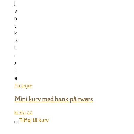
j
ø
n
s
k
e
l
i
s
t
e
På lager
Mini kurv med hank på tværs
kr.
89,00
Tilføj til kurv