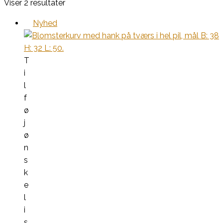
Viser 2 resultater
Nyhed
T
i
l
f
ø
j
ø
n
s
k
e
l
i
s