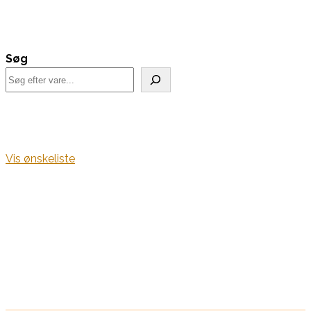
Søg
Vis ønskeliste
Kurv
Find alle dine frø her