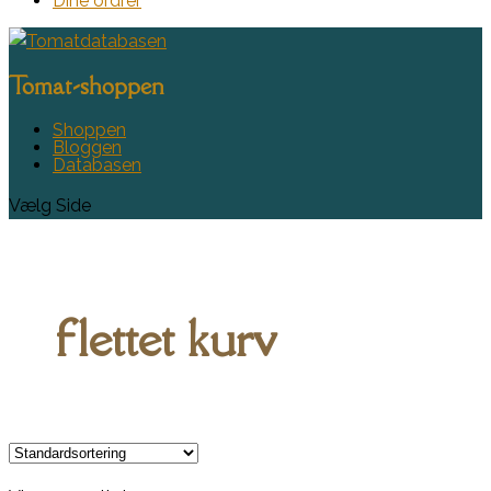
Dine ordrer
Tomat-shoppen
Shoppen
Bloggen
Databasen
Vælg Side
flettet kurv