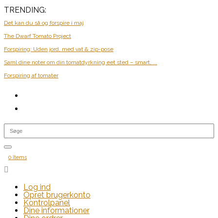
TRENDING:
Det kan du så og forspire i maj
The Dwarf Tomato Project
Forspiring: Uden jord, med vat & zip-pose
Saml dine noter om din tomatdyrkning eet sted – smart, ...
Forspiring af tomater
0 Items

Log ind
Opret brugerkonto
Kontrolpanel
Dine informationer