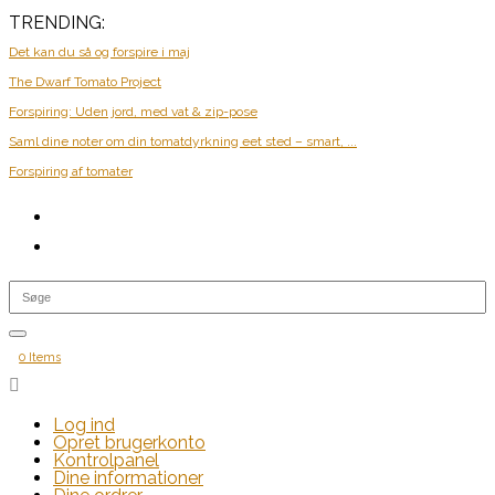
TRENDING:
Det kan du så og forspire i maj
The Dwarf Tomato Project
Forspiring: Uden jord, med vat & zip-pose
Saml dine noter om din tomatdyrkning eet sted – smart, ...
Forspiring af tomater
0 Items

Log ind
Opret brugerkonto
Kontrolpanel
Dine informationer