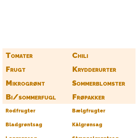
Kurv
Find alle dine frø her
Tomater
Chili
Frugt
Krydderurter
Mikrogrønt
Sommerblomster
Bi/sommerfugl
Frøpakker
Rodfrugter
Bælgfrugter
Bladgrøntsag
Kålgrønsag