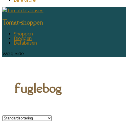
Dine ordrer
Tomat-shoppen
Shoppen
Bloggen
Databasen
Vælg Side
fuglebog