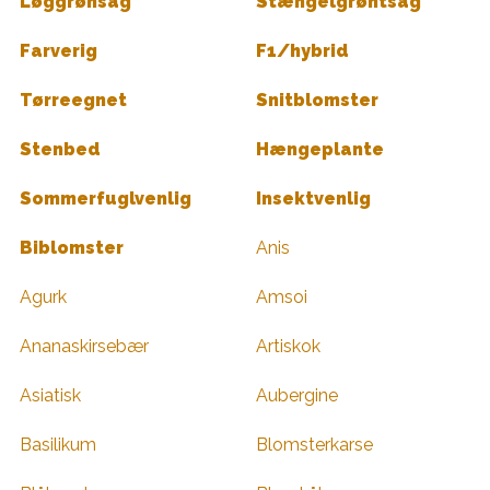
Løggrønsag
Stængelgrøntsag
Farverig
F1/hybrid
Tørreegnet
Snitblomster
Stenbed
Hængeplante
Sommerfuglvenlig
Insektvenlig
Biblomster
Anis
Agurk
Amsoi
Ananaskirsebær
Artiskok
Asiatisk
Aubergine
Basilikum
Blomsterkarse