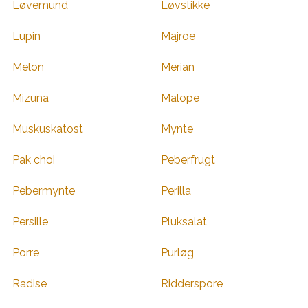
Løvemund
Løvstikke
Lupin
Majroe
Melon
Merian
Mizuna
Malope
Muskuskatost
Mynte
Pak choi
Peberfrugt
Pebermynte
Perilla
Persille
Pluksalat
Porre
Purløg
Radise
Ridderspore