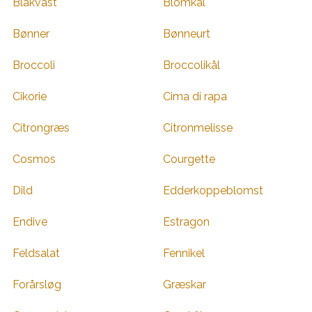
Blåkvast
Blomkål
Bønner
Bønneurt
Broccoli
Broccolikål
Cikorie
Cima di rapa
Citrongræs
Citronmelisse
Cosmos
Courgette
Dild
Edderkoppeblomst
Endive
Estragon
Feldsalat
Fennikel
Forårsløg
Græskar