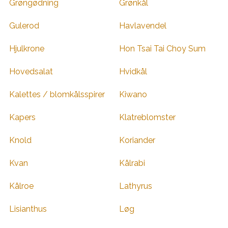
Grøngødning
Grønkål
Gulerod
Havlavendel
Hjulkrone
Hon Tsai Tai Choy Sum
Hovedsalat
Hvidkål
Kalettes / blomkålsspirer
Kiwano
Kapers
Klatreblomster
Knold
Koriander
Kvan
Kålrabi
Kålroe
Lathyrus
Lisianthus
Løg