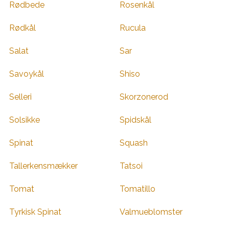
Rødbede
Rosenkål
Rødkål
Rucula
Salat
Sar
Savoykål
Shiso
Selleri
Skorzonerod
Solsikke
Spidskål
Spinat
Squash
Tallerkensmækker
Tatsoi
Tomat
Tomatillo
Tyrkisk Spinat
Valmueblomster