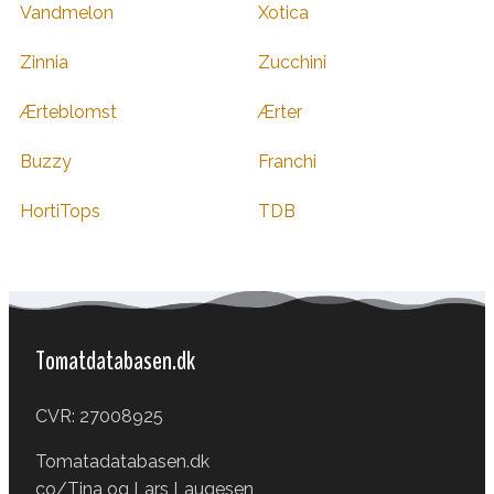
Vandmelon
Xotica
Zinnia
Zucchini
Ærteblomst
Ærter
Buzzy
Franchi
HortiTops
TDB
Tomatdatabasen.dk
CVR: 27008925
Tomatadatabasen.dk
co/Tina og Lars Laugesen