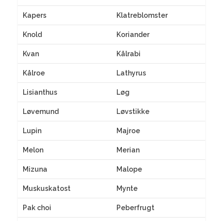
Kapers
Klatreblomster
Knold
Koriander
Kvan
Kålrabi
Kålroe
Lathyrus
Lisianthus
Løg
Løvemund
Løvstikke
Lupin
Majroe
Melon
Merian
Mizuna
Malope
Muskuskatost
Mynte
Pak choi
Peberfrugt