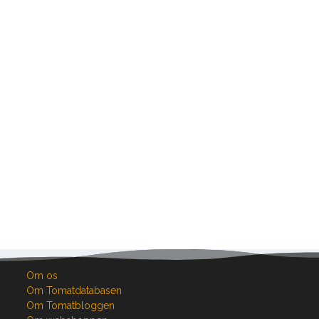
Om os
Om Tomatdatabasen
Om Tomatbloggen