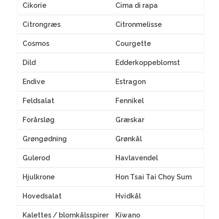
Cikorie
Cima di rapa
Citrongræs
Citronmelisse
Cosmos
Courgette
Dild
Edderkoppeblomst
Endive
Estragon
Feldsalat
Fennikel
Forårsløg
Græskar
Grøngødning
Grønkål
Gulerod
Havlavendel
Hjulkrone
Hon Tsai Tai Choy Sum
Hovedsalat
Hvidkål
Kalettes / blomkålsspirer
Kiwano