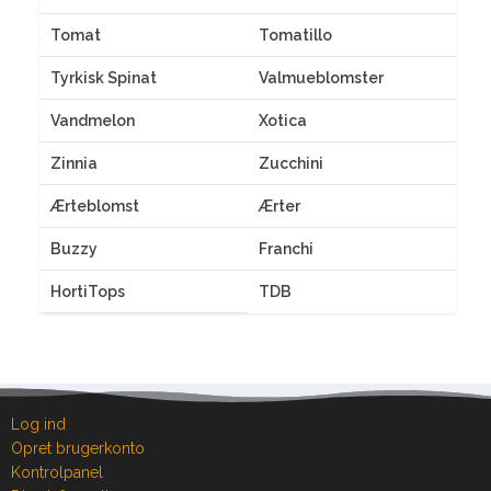
Tomat
Tomatillo
Tyrkisk Spinat
Valmueblomster
Vandmelon
Xotica
Zinnia
Zucchini
Ærteblomst
Ærter
Buzzy
Franchi
HortiTops
TDB
Log ind
Opret brugerkonto
Kontrolpanel