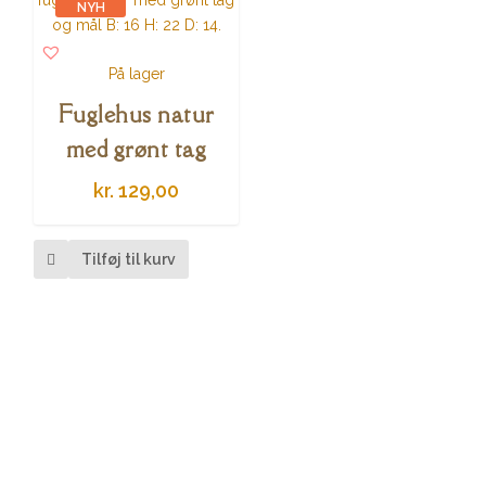
NYH
ED
På lager
Fuglehus natur
med grønt tag
kr.
129,00
Tilføj til kurv