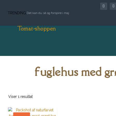
TRENDING:
Det kan du så og forspire i maj
Tomat-shoppen
fuglehus med gr
Viser 1 resultat