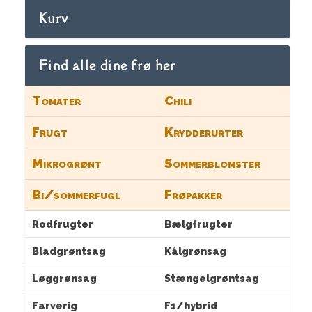
Kurv
Find alle dine frø her
Tomater
Chili
Frugt
Krydderurter
Mikrogrønt
Sommerblomster
Bi/sommerfugl
Frøpakker
Rodfrugter
Bælgfrugter
Bladgrøntsag
Kålgrønsag
Løggrønsag
Stængelgrøntsag
Farverig
F1/hybrid