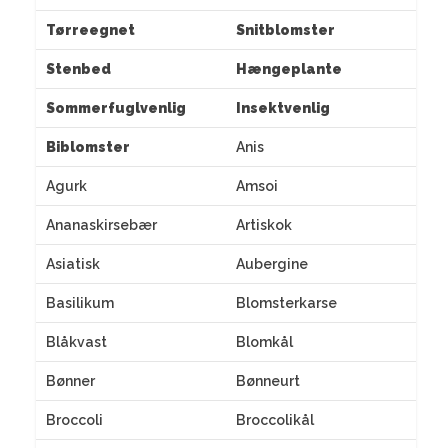
Tørreegnet
Snitblomster
Stenbed
Hængeplante
Sommerfuglvenlig
Insektvenlig
Biblomster
Anis
Agurk
Amsoi
Ananaskirsebær
Artiskok
Asiatisk
Aubergine
Basilikum
Blomsterkarse
Blåkvast
Blomkål
Bønner
Bønneurt
Broccoli
Broccolikål