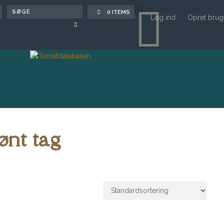

0 ITEMS
Log ind
Opret brug
ønt tag