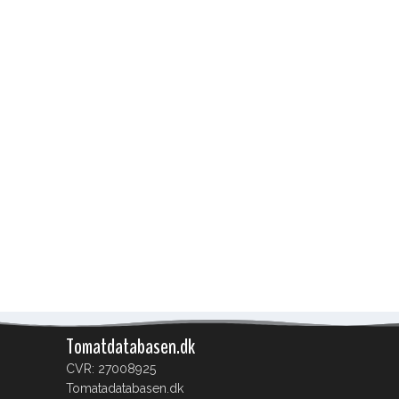
Tomatdatabasen.dk
CVR: 27008925
Tomatadatabasen.dk