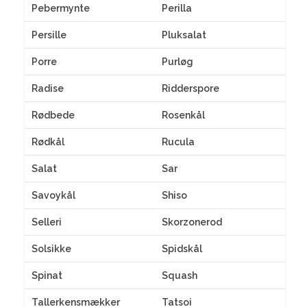
Pebermynte
Perilla
Persille
Pluksalat
Porre
Purløg
Radise
Ridderspore
Rødbede
Rosenkål
Rødkål
Rucula
Salat
Sar
Savoykål
Shiso
Selleri
Skorzonerod
Solsikke
Spidskål
Spinat
Squash
Tallerkensmækker
Tatsoi