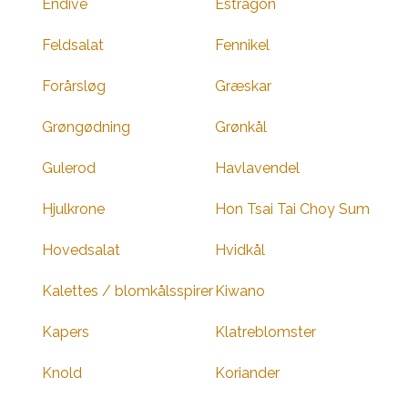
Endive
Estragon
Feldsalat
Fennikel
Forårsløg
Græskar
Grøngødning
Grønkål
Gulerod
Havlavendel
Hjulkrone
Hon Tsai Tai Choy Sum
Hovedsalat
Hvidkål
Kalettes / blomkålsspirer
Kiwano
Kapers
Klatreblomster
Knold
Koriander