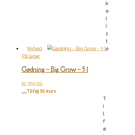
k
e
l
i
s
t
Nyhed
e
På lager
Gødning – Big Grow – 5 l
kr.
359,00
Tilføj til kurv
T
i
l
f
ø