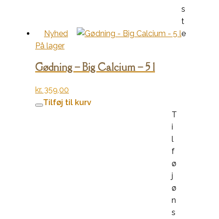
s
t
Nyhed
e
På lager
Gødning – Big Calcium – 5 l
kr.
359,00
Tilføj til kurv
T
i
l
f
ø
j
ø
n
s