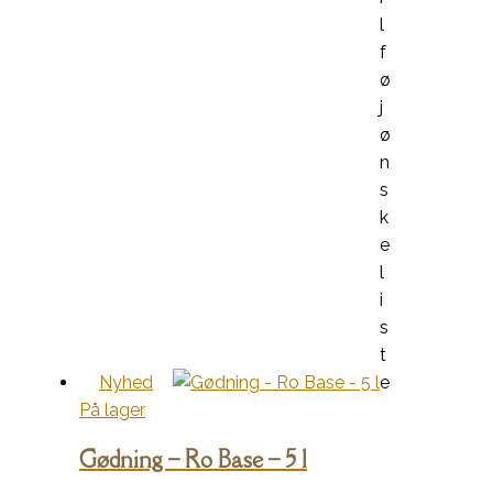
l
f
ø
j
ø
n
s
k
e
l
i
s
t
Nyhed
e
På lager
Gødning – Ro Base – 5 l