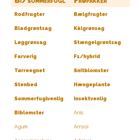
Bi/sommerfugl
Frøpakker
Rodfrugter
Bælgfrugter
Bladgrøntsag
Kålgrønsag
Løggrønsag
Stængelgrøntsag
Farverig
F1/hybrid
Tørreegnet
Snitblomster
Stenbed
Hængeplante
Sommerfuglvenlig
Insektvenlig
Biblomster
Anis
Agurk
Amsoi