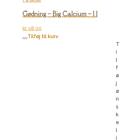
Gødning – Big Calcium – 1 l
kr.
98,00
Tilføj til kurv
T
i
l
f
ø
j
ø
n
s
k
e
l
i