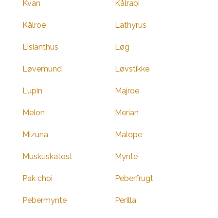
Kvan
Kålrabi
Kålroe
Lathyrus
Lisianthus
Løg
Løvemund
Løvstikke
Lupin
Majroe
Melon
Merian
Mizuna
Malope
Muskuskatost
Mynte
Pak choi
Peberfrugt
Pebermynte
Perilla