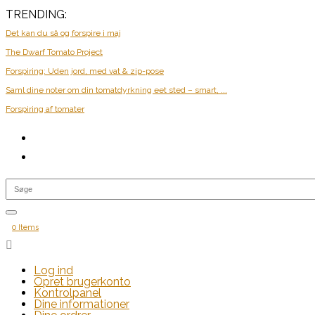
TRENDING:
Det kan du så og forspire i maj
The Dwarf Tomato Project
Forspiring: Uden jord, med vat & zip-pose
Saml dine noter om din tomatdyrkning eet sted – smart, ...
Forspiring af tomater
0 Items

Log ind
Opret brugerkonto
Kontrolpanel
Dine informationer