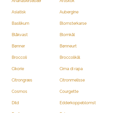
Ananaskirsebær
Artiskok
Asiatisk
Aubergine
Basilikum
Blomsterkarse
Blåkvast
Blomkål
Bønner
Bønneurt
Broccoli
Broccolikål
Cikorie
Cima di rapa
Citrongræs
Citronmelisse
Cosmos
Courgette
Dild
Edderkoppeblomst