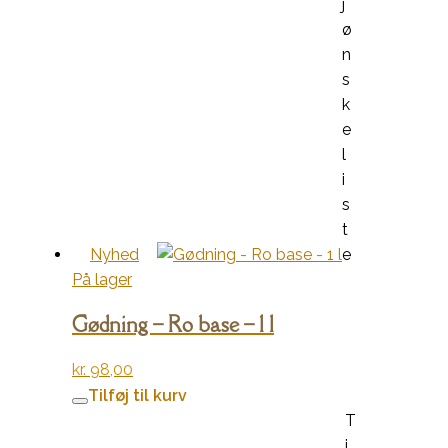
j
ø
n
s
k
e
l
i
s
t
Nyhed
e
På lager
Gødning – Ro base – 1 l
kr.
98,00
Tilføj til kurv
T
i