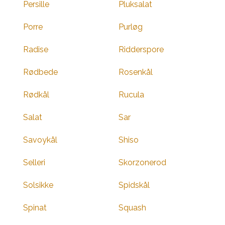
Persille
Pluksalat
Porre
Purløg
Radise
Ridderspore
Rødbede
Rosenkål
Rødkål
Rucula
Salat
Sar
Savoykål
Shiso
Selleri
Skorzonerod
Solsikke
Spidskål
Spinat
Squash