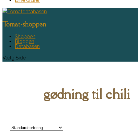
Dine ordrer
Tomat-shoppen
Shoppen
Bloggen
Databasen
Vælg Side
gødning til chili