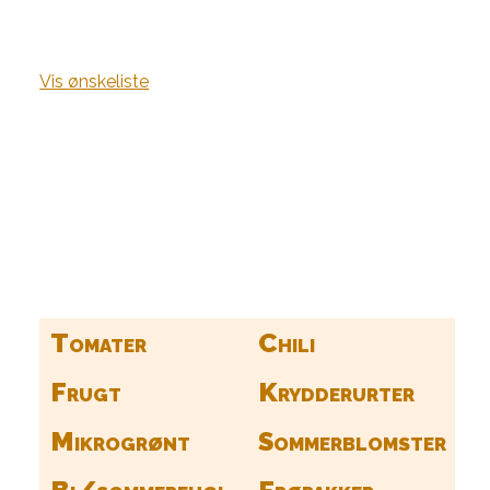
Vis ønskeliste
Kurv
Find alle dine frø her
Tomater
Chili
Frugt
Krydderurter
Mikrogrønt
Sommerblomster