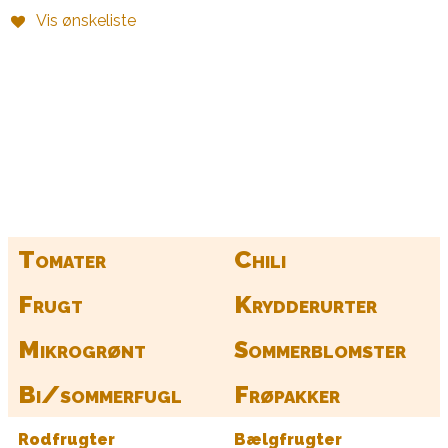
Vis ønskeliste
Kurv
Find alle dine frø her
Tomater
Chili
Frugt
Krydderurter
Mikrogrønt
Sommerblomster
Bi/sommerfugl
Frøpakker
Rodfrugter
Bælgfrugter