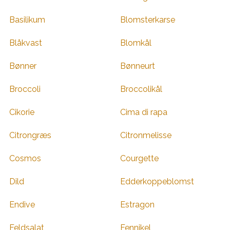
Basilikum
Blomsterkarse
Blåkvast
Blomkål
Bønner
Bønneurt
Broccoli
Broccolikål
Cikorie
Cima di rapa
Citrongræs
Citronmelisse
Cosmos
Courgette
Dild
Edderkoppeblomst
Endive
Estragon
Feldsalat
Fennikel