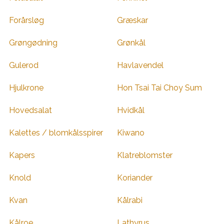
Forårsløg
Græskar
Grøngødning
Grønkål
Gulerod
Havlavendel
Hjulkrone
Hon Tsai Tai Choy Sum
Hovedsalat
Hvidkål
Kalettes / blomkålsspirer
Kiwano
Kapers
Klatreblomster
Knold
Koriander
Kvan
Kålrabi
Kålroe
Lathyrus