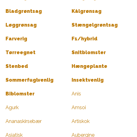
Bladgrøntsag
Kålgrønsag
Løggrønsag
Stængelgrøntsag
Farverig
F1/hybrid
Tørreegnet
Snitblomster
Stenbed
Hængeplante
Sommerfuglvenlig
Insektvenlig
Biblomster
Anis
Agurk
Amsoi
Ananaskirsebær
Artiskok
Asiatisk
Aubergine