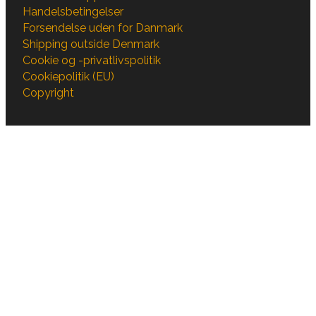
Handelsbetingelser
Forsendelse uden for Danmark
Shipping outside Denmark
Cookie og -privatlivspolitik
Cookiepolitik (EU)
Copyright