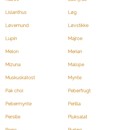
Lisianthus
Løg
Løvemund
Løvstikke
Lupin
Majroe
Melon
Merian
Mizuna
Malope
Muskuskatost
Mynte
Pak choi
Peberfrugt
Pebermynte
Perilla
Persille
Pluksalat
Porre
Purløg