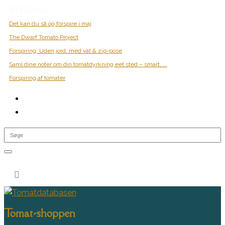
TRENDING:
Det kan du så og forspire i maj
The Dwarf Tomato Project
Forspiring: Uden jord, med vat & zip-pose
Saml dine noter om din tomatdyrkning eet sted – smart, ...
Forspiring af tomater
0 Items

Tomat-shoppen