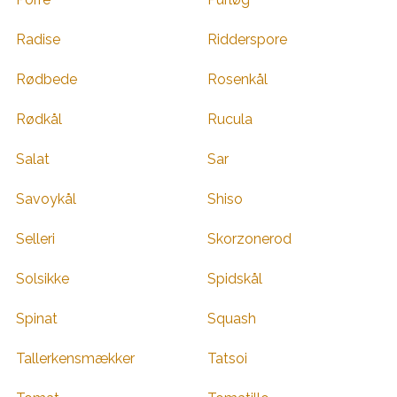
Radise
Ridderspore
Rødbede
Rosenkål
Rødkål
Rucula
Salat
Sar
Savoykål
Shiso
Selleri
Skorzonerod
Solsikke
Spidskål
Spinat
Squash
Tallerkensmækker
Tatsoi