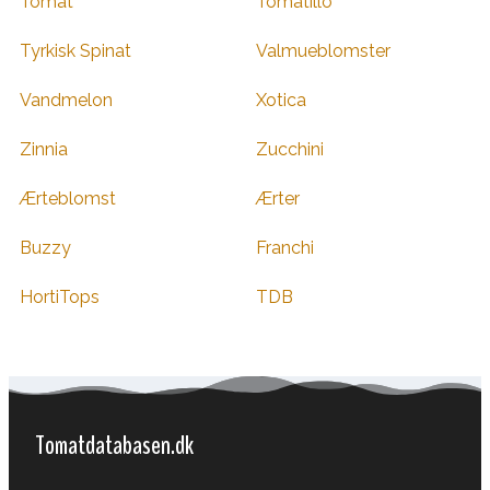
Tomat
Tomatillo
Tyrkisk Spinat
Valmueblomster
Vandmelon
Xotica
Zinnia
Zucchini
Ærteblomst
Ærter
Buzzy
Franchi
HortiTops
TDB
Tomatdatabasen.dk